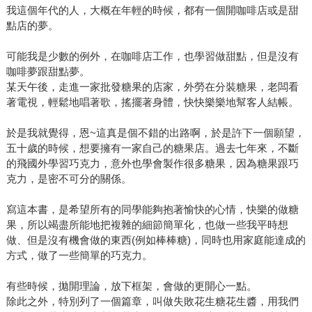
我這個年代的人，大概在年輕的時候，都有一個開咖啡店或是甜
點店的夢。
可能我是少數的例外，在咖啡店工作，也學習做甜點，但是沒有
咖啡夢跟甜點夢。
某天午後，走進一家批發糖果的店家，外勞在分裝糖果，老闆看
著電視，輕鬆地唱著歌，搖擺著身體，快快樂樂地幫客人結帳。
於是我就覺得，恩~這真是個不錯的出路啊，於是許下一個願望，
五十歲的時候，想要擁有一家自己的糖果店。過去七年來，不斷
的飛國外學習巧克力，意外也學會製作很多糖果，因為糖果跟巧
克力，是密不可分的關係。
寫這本書，是希望所有的同學能夠抱著愉快的心情，快樂的做糖
果，所以竭盡所能地把複雜的細節簡單化，也做一些我平時想
做、但是沒有機會做的東西(例如棒棒糖)，同時也用家庭能達成的
方式，做了一些簡單的巧克力。
有些時候，拋開理論，放下框架，會做的更開心一點。
除此之外，特別列了一個篇章，叫做失敗花生糖花生醬，用我們