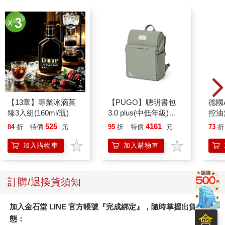
【13章】專業冰滴菓
【PUGO】聰明書包
德國A
臻3入組(160ml/瓶)
3.0 plus(中低年級)沙
控油
綠 全新進化玩美上市
凝露3
525
4161
84
折
特價
元
95
折
特價
元
73
折
髮根
調理
加入購物車
加入購物車
滋潤
質適
訂購/退換貨須知
加入金石堂 LINE 官方帳號『完成綁定』，隨時掌握出貨動
會
態：