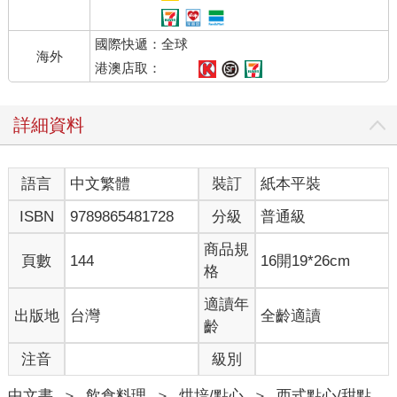
國際快遞：全球
海外
港澳店取：
詳細資料
語言
中文繁體
裝訂
紙本平裝
ISBN
9789865481728
分級
普通級
商品規
頁數
144
16開19*26cm
格
適讀年
出版地
台灣
全齡適讀
齡
注音
級別
中文書
＞
飲食料理
＞
烘培/點心
＞
西式點心/甜點