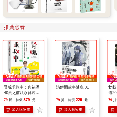
推薦必看
腎臟求救中：真希望
請解開故事謎底 01
廿載
40歲之前洪永祥醫師
道2
就告訴我這些事
379
229
79
折
特價
元
79
折
特價
元
79
折
加入購物車
加入購物車