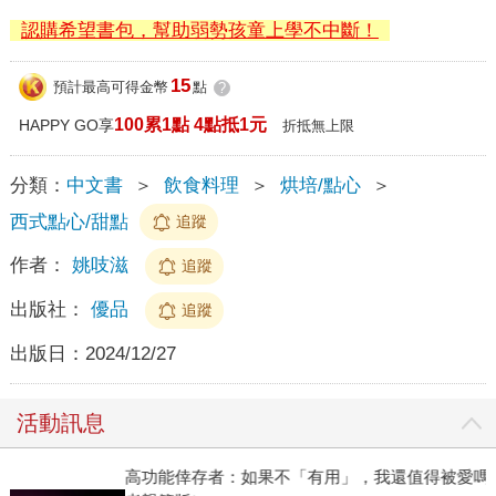
認購希望書包，幫助弱勢孩童上學不中斷！
15
預計最高可得金幣
點
?
100累1點 4點抵1元
HAPPY GO享
折抵無上限
分類：
中文書
＞
飲食料理
＞
烘培/點心
＞
西式點心/甜點
追蹤
作者：
姚吱滋
追蹤
出版社：
優品
追蹤
出版日：
2024/12/27
活動訊息
高功能倖存者：如果不「有用」，我還值得被愛嗎？（限量作