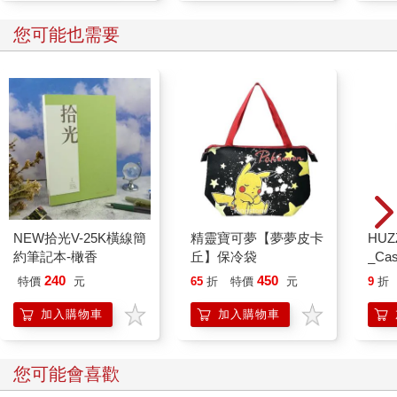
您可能也需要
NEW拾光V-25K橫線簡
精靈寶可夢【夢夢皮卡
HU
約筆記本-橄香
丘】保冷袋
_Cas
240
450
特價
元
65
折
特價
元
9
折
加入購物車
加入購物車
您可能會喜歡