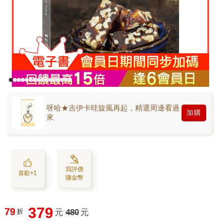
呀哈★吉伊卡哇旋風再起，精選周邊看過
加購
來
寫評價
喜歡+1
賺金幣
379
79
折
元
480
元