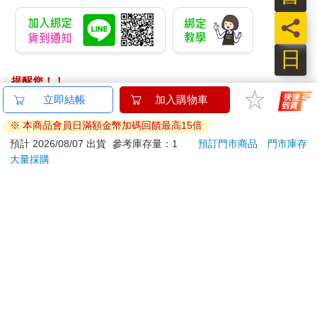
員
日
提醒您！！
金石堂及銀行均不會請您操作ATM! 如接獲電話要求您前往
立即結帳
加入購物車
ATM提款機，請不要聽從指示，以免受騙上當！
※ 本商品會員日滿額金幣加碼回饋最高15倍
退換貨須知：
預計 2026/08/07 出貨
參考庫存量：1
預訂門市商品
門市庫存
大量採購
**提醒您，鑑賞期不等於試用期，退回商品須為全新狀態**
依據「消費者保護法」第19條及行政院消費者保護處公告之
「通訊交易解除權合理例外情事適用準則」，以下商品購買
後，除商品本身有瑕疵外，將不提供7天的猶豫期：
易於腐敗、保存期限較短或解約時即將逾期。（如：生
鮮食品）
依消費者要求所為之客製化給付。（客製化商品）
報紙、期刊或雜誌。（含MOOK、外文雜誌）
經消費者拆封之影音商品或電腦軟體。
非以有形媒介提供之數位內容或一經提供即為完成之線