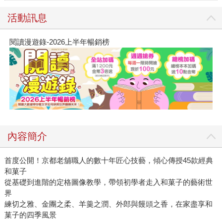
活動訊息
閱讀漫遊錄-2026上半年暢銷榜
內容簡介
首度公開！京都老舖職人的數十年匠心技藝，傾心傳授45款經典
和菓子
從基礎到進階的定格圖像教學，帶領初學者走入和菓子的藝術世
界
練切之雅、金團之柔、羊羹之潤、外郎與饅頭之香，在家盡享和
菓子的四季風景