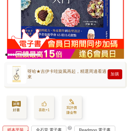
呀哈★吉伊卡哇旋風再起，精選周邊看過
加購
來
寫評價
好書
喜歡+1
賺金幣
?
紙本平裝
金石堂 電子書
Readmoo 電子書