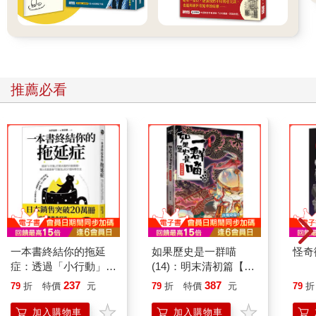
推薦必看
一本書終結你的拖延
如果歷史是一群喵
怪奇
症：透過「小行動」打
(14)：明末清初篇【萌
開大腦的行動開關，懶
貓漫畫學歷史】
237
387
79
折
特價
元
79
折
特價
元
79
折
人也能變身「行動派」
的37個科學方法
加入購物車
加入購物車