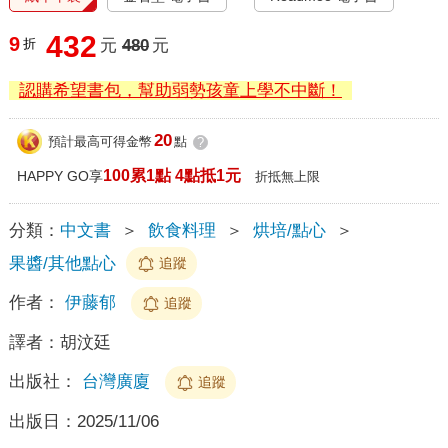
432
9
折
元
480
元
認購希望書包，幫助弱勢孩童上學不中斷！
20
預計最高可得金幣
點
?
100累1點 4點抵1元
HAPPY GO享
折抵無上限
分類：
中文書
＞
飲食料理
＞
烘培/點心
＞
果醬/其他點心
追蹤
作者：
伊藤郁
追蹤
譯者：
胡汶廷
出版社：
台灣廣廈
追蹤
出版日：
2025/11/06