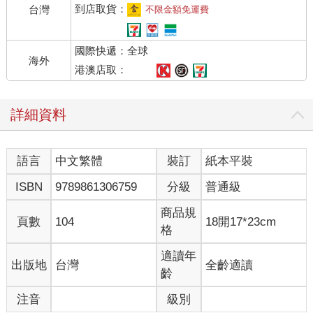
•完全初學者→透過詳細圖解與基礎知識，帶你一步步完成美麗又
到店取貨：
台灣
不限金額免運費
好吃的日式點心。
•烘焙愛好者→嘗試製作講究四季意境的和菓子，為日常甜點增添
國際快遞：全球
一抹東方風韻。
海外
•美食追尋者→不只追求好吃，更在乎質地、擺盤與味道層次，感
港澳店取：
受和菓子的藝術氣息。
•日式文化迷→解讀甜點蘊藏的節氣、儀式與美學，領略細膩且深
詳細資料
遠的和風文化之美。
本書不僅傳授技法，更引領你走入和菓子的基礎知識與四季造型
語言
中文繁體
裝訂
紙本平裝
的美學世界。無論是想在家療癒手作，於指尖感受時光流轉；或
是渴望窺探日式美學的細膩韻味；抑或單純尋找靈感，都能在書
ISBN
9789861306759
分級
普通級
中發現一方天地。
商品規
頁數
104
18開17*23cm
◎本書6大特色
格
【特色1】只需一台微波爐與日常廚具，在家即可重現京都老舖的
職人手藝。
適讀年
出版地
台灣
全齡適讀
【特色2】宛如影片定格般的圖解示範，零經驗也能輕鬆上手。
齡
【特色3】深入解析紅豆餡的熬煮精髓，掌握日式甜點的靈魂滋
注音
級別
味。