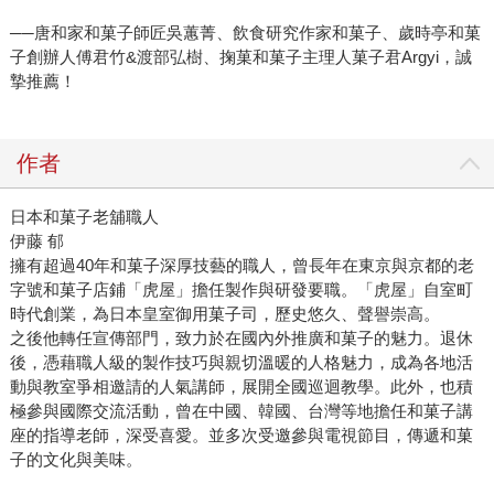
──唐和家和菓子師匠吳蕙菁、飲食研究作家和菓子、歲時亭和菓
子創辦人傅君竹&渡部弘樹、掬菓和菓子主理人菓子君Argyi，誠
摯推薦！
作者
日本和菓子老舖職人
伊藤 郁
擁有超過40年和菓子深厚技藝的職人，曾長年在東京與京都的老
字號和菓子店鋪「虎屋」擔任製作與研發要職。「虎屋」自室町
時代創業，為日本皇室御用菓子司，歷史悠久、聲譽崇高。
之後他轉任宣傳部門，致力於在國內外推廣和菓子的魅力。退休
後，憑藉職人級的製作技巧與親切溫暖的人格魅力，成為各地活
動與教室爭相邀請的人氣講師，展開全國巡迴教學。此外，也積
極參與國際交流活動，曾在中國、韓國、台灣等地擔任和菓子講
座的指導老師，深受喜愛。並多次受邀參與電視節目，傳遞和菓
子的文化與美味。