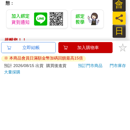
會
態：
員
日
提醒您！！
金石堂及銀行均不會請您操作ATM! 如接獲電話要求您前往
ATM提款機，請不要聽從指示，以免受騙上當！
退換貨須知：
**提醒您，鑑賞期不等於試用期，退回商品須為全新狀態**
依據「消費者保護法」第19條及行政院消費者保護處公告之
「通訊交易解除權合理例外情事適用準則」，以下商品購買
後，除商品本身有瑕疵外，將不提供7天的猶豫期：
易於腐敗、保存期限較短或解約時即將逾期。（如：生
鮮食品）
依消費者要求所為之客製化給付。（客製化商品）
報紙、期刊或雜誌。（含MOOK、外文雜誌）
經消費者拆封之影音商品或電腦軟體。