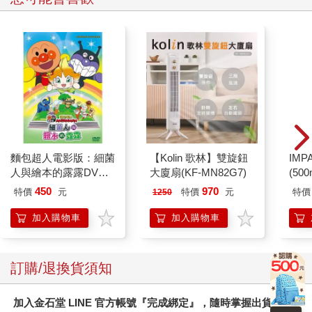
麵包超人電影版：細菌
【Kolin 歌林】雙旋鈕
IM
人與繪本的露露DVD-
大廈扇(KF-MN82G7)
(50
平裝版
IMC
450
970
特價
元
特價
元
特價
1250
加入購物車
加入購物車
訂購/退換貨須知
加入金石堂 LINE 官方帳號『完成綁定』，隨時掌握出貨動