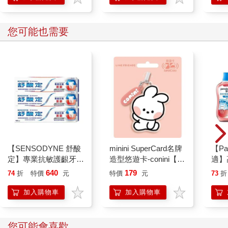
您可能也需要
【SENSODYNE 舒酸
minini SuperCard名牌
【Pa
定】專業抗敏護齦牙
造型悠遊卡-conini【受
適】
膏-亮白配方100gx3入
託代銷】
水-極
640
179
74
折
特價
元
特價
元
73
折
入
加入購物車
加入購物車
您可能會喜歡