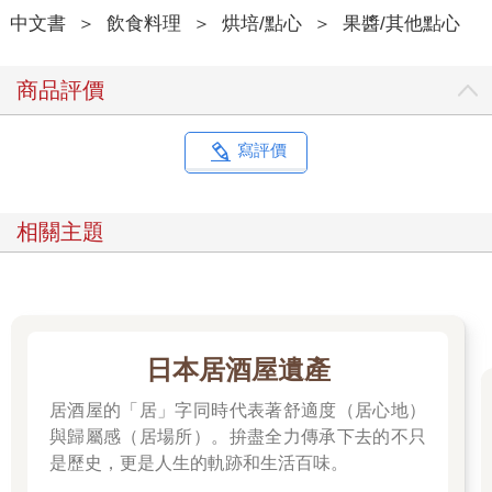
【特色4】不靠專業模具也能做出驚艷造型，包含「茶巾絞」「練
中文書
＞
飲食料理
＞
烘培/點心
＞
果醬/其他點心
切」「金團」等工法。
【特色5】結合日本節氣文化，以「和菓子月曆」認識每個月的代
表甜點與文化。
商品評價
【特色6】嚴選最能襯托和菓子風味的茶飲搭配，讓甜點時光化為
一場和風饗宴。
寫評價
相關主題
日本居酒屋遺產
居酒屋的「居」字同時代表著舒適度（居心地）
與歸屬感（居場所）。拚盡全力傳承下去的不只
是歷史，更是人生的軌跡和生活百味。