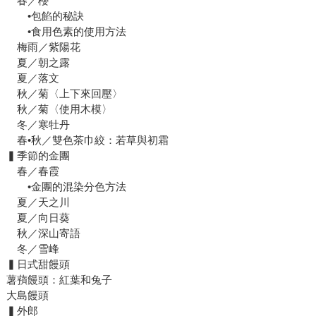
春／櫻
•包餡的秘訣
•食用色素的使用方法
梅雨／紫陽花
夏／朝之露
夏／落文
秋／菊〈上下來回壓〉
秋／菊〈使用木模〉
冬／寒牡丹
春•秋／雙色茶巾絞：若草與初霜
▍季節的金團
春／春霞
•金團的混染分色方法
夏／天之川
夏／向日葵
秋／深山寄語
冬／雪峰
▍日式甜饅頭
薯蕷饅頭：紅葉和兔子
大島饅頭
▍外郎