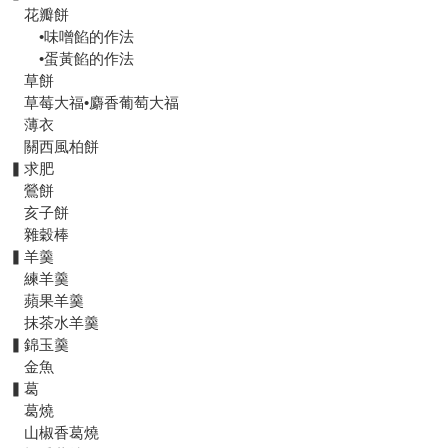
花瓣餅
•味噌餡的作法
•蛋黃餡的作法
草餅
草莓大福•麝香葡萄大福
薄衣
關西風柏餅
▍求肥
鶯餅
亥子餅
雜穀棒
▍羊羹
練羊羹
蘋果羊羹
抹茶水羊羹
▍錦玉羹
金魚
▍葛
葛燒
山椒香葛燒