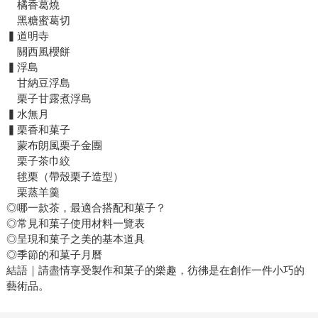
橘香葛燒
黑糖蜜葛切
▍道明寺
關西風櫻餅
▍浮島
甘納豆浮島
栗子甘露煮浮島
▍水無月
▍栗香和菓子
蒙布朗風栗子金團
栗子茶巾絞
毬栗（帶殼栗子造型）
栗蒸羊羹
◎哪一款茶，最適合搭配和菓子？
◎常見和菓子使用材料一覽表
◎呈現和菓子之美的基本道具
◎季節的和菓子月曆
結語｜請盡情享受製作和菓子的樂趣，彷彿是在創作一件小巧的
藝術品。