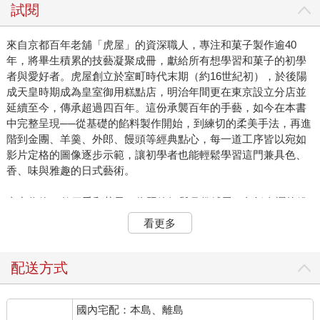
試閱
來自京都百年老舖「虎屋」的資深職人，專注和菓子製作逾40
年，將畢生積累的技藝凝聚成冊，獻給所有想學習和菓子的初學
者與愛好者。虎屋創立於室町時代末期（約16世紀初），於後陽
成天皇時期成為皇室御用糕點店，明治年間更在東京設立分店並
延續至今，傳承超過四百年。這份承襲百年的手藝，如今在本書
中完整呈現──從基礎的餡料製作開始，到練切的柔美手法，再進
階到金團、羊羹、外郎、饅頭等經典點心，每一道工序皆以宛如
影片定格的圖像逐步示範，讓初學者也能輕鬆學習這門兼具色、
香、味與雅趣的日式藝術。
書中收錄45款四季和菓子，依照節氣與月份鋪展，包括春櫻的粉
嫩、夏露的清涼、秋楓的絢爛以及冬雪的靜謐，一步步帶領你做
看更多
出映照四時的雅緻點心，以甜點迎接歲月流轉的節氣之美。每款
作品皆有清晰圖解與製作步驟，並特別設計能以微波爐與日常廚
具完成的配方，讓零基礎者也能自在上手，於日常中體會和菓子
配送方式
之道的溫潤與風雅。
國內宅配：本島、離島
★本書推薦給以下族群：