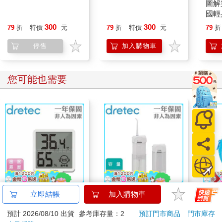
廚房必備！萬用調味醬
MARUGO黏土舖的小
圖解
油大百科：全台第一本
小麵包模型書
國輕
完整蒐錄並介紹醬油的
300
300
79
折
特價
元
79
折
特價
元
79
折
種類、知識、文化、製
造方法，與如何運用
停售
加入購物車
您可能也需要
【日本dretec】日本多
【日本dretec】日本多
哆啦
立即結帳
加入購物車
利科律溫寶薄型電子溫
利科攜帶型USB五段
Sup
預計 2026/08/10 出貨
參考庫存量：2
預訂門市商品
門市庫存
濕度計-白色-可掛式
式電動沖牙機-白
遊卡
660
990
6
折
特價
元
62
折
特價
元
特價