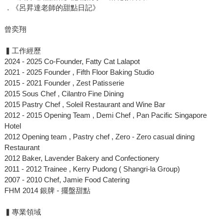
．《呂昇達老師的甜點日記》
曾奕翔
▍工作經歷
2024 - 2025 Co-Founder, Fatty Cat Lalapot
2021 - 2025 Founder , Fifth Floor Baking Studio
2015 - 2021 Founder , Zest Patisserie
2015 Sous Chef , Cilantro Fine Dining
2015 Pastry Chef , Soleil Restaurant and Wine Bar
2012 - 2015 Opening Team , Demi Chef , Pan Pacific Singapore
Hotel
2012 Opening team , Pastry chef , Zero - Zero casual dining
Restaurant
2012 Baker, Lavender Bakery and Confectionery
2011 - 2012 Trainee , Kerry Pudong ( Shangri-la Group)
2007 - 2010 Chef, Jamie Food Catering
FHM 2014 銀牌 - 擺盤甜點
▍專業領域