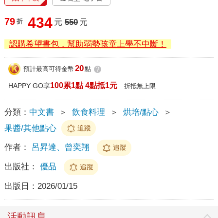
434
79
折
元
550
元
認購希望書包，幫助弱勢孩童上學不中斷！
20
預計最高可得金幣
點
?
100累1點 4點抵1元
HAPPY GO享
折抵無上限
分類：
中文書
＞
飲食料理
＞
烘培/點心
＞
果醬/其他點心
追蹤
作者：
呂昇達、曾奕翔
追蹤
出版社：
優品
追蹤
出版日：
2026/01/15
活動訊息