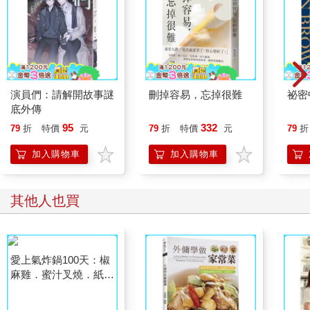
演員們：請解開故事謎
刪掉容易，忘掉很難
祕密
底外傳
95
332
79
折
特價
元
79
折
特價
元
79
折
加入購物車
加入購物車
其他人也買