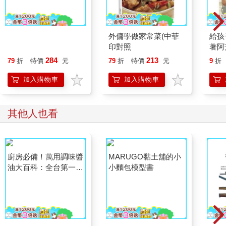
愛上氣炸鍋100天：椒
外傭學做家常菜(中菲
給孩
麻雞．蜜汁叉燒．紙包
印對照
著阿
魚．戚風蛋糕，天天開
284
213
79
折
特價
元
79
折
特價
元
9
折
炸也不膩的100道美味
氣炸鍋料理
加入購物車
加入購物車
其他人也看