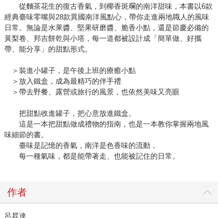
從麵茶花生的復古香氣，到椰香斑斕的南洋甜味，本書以6款
經典臺味零嘴與28款異國南洋風點心，帶你走進兩地職人的風味
日常。無論是水果醬、堅果研磨醬、脆香小點，還是節慶必備的
黃梨卷、邦吉餅乾與小塔，每一道都被設計成「簡單做、好攜
帶、能分享」的甜點形式。
＞裝進小罐子，是午後上班的療癒小點
＞放入鐵盒，成為最精巧的伴手禮
＞帶去野餐、露營或旅行的風景，也依然美味又亮眼
把甜點收進罐子，把心意放進鐵盒。
這是一本把甜點做成禮物的指南，也是一本教你掌握兩地風
味細節的書。
臺味是記憶的香氣，南洋是色香味的流動，
每一種氣味，都是能帶著走、也能被記住的日常。
作者
呂昇達