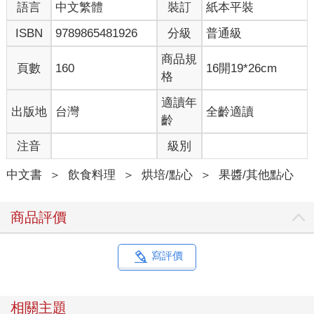
語言
中文繁體
裝訂
紙本平裝
ISBN
9789865481926
分級
普通級
商品規
頁數
160
16開19*26cm
格
適讀年
出版地
台灣
全齡適讀
齡
注音
級別
中文書
＞
飲食料理
＞
烘培/點心
＞
果醬/其他點心
商品評價
寫評價
相關主題