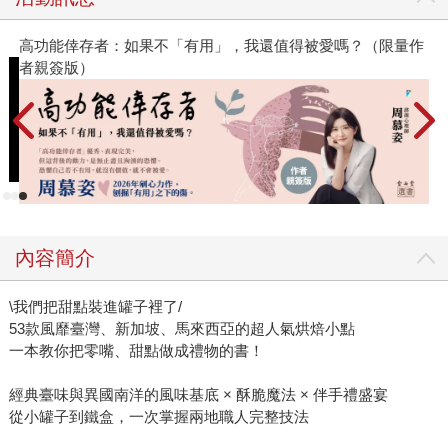
高功能倖存者：如果不「有用」，我還值得被愛嗎？（限量作
者親簽版）
內容簡介
\我們把甜點裝進罐子裡了/
53款風靡臺灣、新加坡、馬來西亞的超人氣烘焙小點
一本教你把零嘴、甜點做成禮物的書！
經典臺味與異國南洋的風味基底 × 酥脆魔法 × 伴手禮盛宴
從小罐子到鐵盒，一次掌握兩地職人完整技法