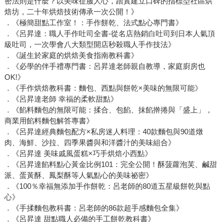
密法則是什麼？以美味征服人心，踏實建立口碑的指標型社區烘
焙坊，二十年烘焙技術傳承一次公開！》
．《極簡甜點工作室！：手作餅乾、法式點心專門書》
．《呂昇達：職人手作吐司全書-從名店熱銷白吐司到日本人氣頂
級吐司，一次學會八大類型開店秒殺職人手作技法》
．《誕生於家庭的烘焙美食指南教科書》
．《必學的伴手禮專門書：呂昇達老師親自教導，家庭廚房也
OK!》
．《手作烘焙教科書：麵包、西點與餅乾×美味的無限可能》
．《呂昇達老師 幸福的柔軟甜點》
．《餡料麵包的無限可能：揉合、包餡、抹餡擀捲與「盛上」，
商業用餡料麵包解答專書》
．《呂昇達經典麵包配方×私房迷人料理：40款麵包與90道燉
肉、海鮮、沙拉、四季果醬與和洋醬汁的美味組合》
．《呂昇達 美味戚風蛋糕×巧手烘焙小西點》
．《呂昇達餡料點心黃金比例101：完全公開！酥菠蘿泡芙、鹹甜
派、蛋黃酥、鳳梨酥等人氣點心的美味祕密》
．《100％幸福無添加手作餅乾：呂老師的80道五星級餅乾與點
心》
．《手揉麵包教科書：呂老師的86款超手感麵包全集》
．《呂昇達 甜點職人必備的手工餅乾教科書》