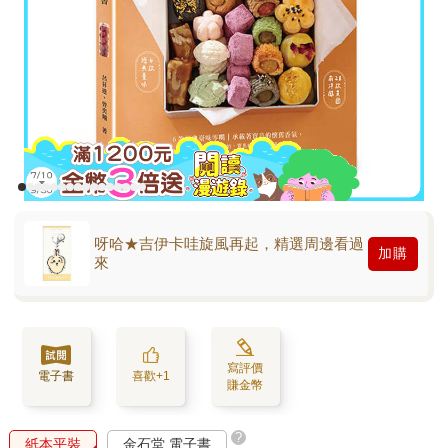
呀哈★吉伊卡哇旋風再起，精選周邊看過
加購
來
寫評價
電子書
喜歡+1
賺金幣
?
紙本平裝
金石堂 電子書