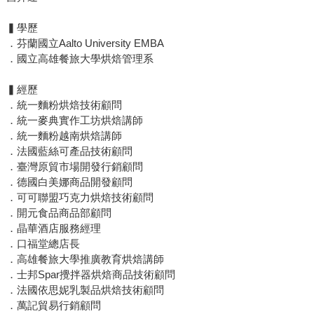
▍學歷
．芬蘭國立Aalto University EMBA
．國立高雄餐旅大學烘焙管理系
▍經歷
．統一麵粉烘焙技術顧問
．統一麥典實作工坊烘焙講師
．統一麵粉越南烘焙講師
．法國藍絲可產品技術顧問
．臺灣原貿市場開發行銷顧問
．德國白美娜商品開發顧問
．可可聯盟巧克力烘焙技術顧問
．開元食品商品部顧問
．晶華酒店服務經理
．口福堂總店長
．高雄餐旅大學推廣教育烘焙講師
．士邦Spar攪拌器烘焙商品技術顧問
．法國依思妮乳製品烘焙技術顧問
．萬記貿易行銷顧問