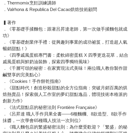
．Thermomix烹飪訓練講師
．Valrhona & Republica Del Cacao烘焙技術顧問
▍著作
．《零基礎手揉麵包：跟著呂昇達老師，第一次做手揉麵包就成
功》
．《零基礎創業伴手禮：從興趣到事業的成功祕笈，打造超人氣
暢銷甜點！》
．《四季戚風蛋糕專門書：柔軟綿密蛋糕 X 四季更迭花草，結合
戚風蛋糕與鮮奶油裝飾，探索四季獨特風味》
．《千層可頌的秘密：在家實現法式美味！兩位職人教你製作甜
鹹雙享的完美點心》
．《Cookies！手作餅乾指南》
．《甜點時代！創造秒殺甜點的全方位指南：突破月銷百萬的烘
焙熱賣品！探索個人工作室的夢幻甜點逸品，體現技術本格派的
創新力作》
．《法式甜點店的秘密法則 Frontière Française》
．《呂昇達 職人手作貝果全書——6種麵糰、8款造型、8款手作
抺醬，一次學會65種職人技法一次到位》
．《職人麵包店的繁盛秘密法則：為什麼受歡迎？「繁盛」的秘