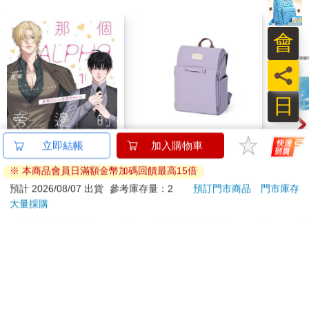
會
員
日
那個Alpha旁邊的Beta
【PUGO】聰明書包
3D光
立即結帳
加入購物車
①
3.0 plus(中低年級)雪
的芙
※ 本商品會員日滿額金幣加碼回饋最高15倍
紫 全新進化玩美上市
580
4161
特價
元
95
折
特價
元
特價
預計 2026/08/07 出貨
參考庫存量：2
預訂門市商品
門市庫存
大量採購
加入購物車
加入購物車
您可能會喜歡