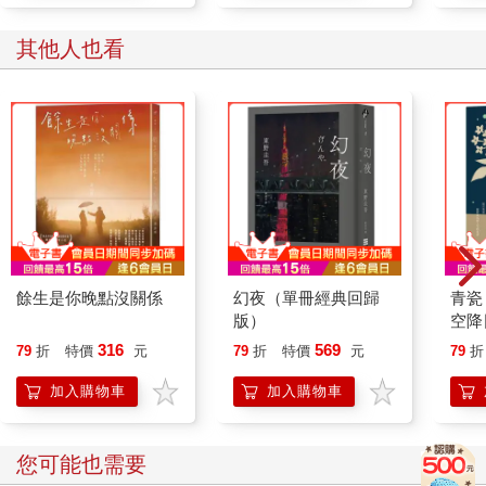
其他人也看
餘生是你晚點沒關係
幻夜（單冊經典回歸
青瓷
版）
空降
316
569
79
折
特價
元
79
折
特價
元
79
折
加入購物車
加入購物車
您可能也需要