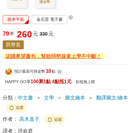
賺金幣
?
紙本平裝
金石堂 電子書
260
79
折
元
330
元
買整套
認購希望書包，幫助弱勢孩童上學不中斷！
10
預計最高可得金幣
點
?
100累1點 4點抵1元
HAPPY GO享
折抵無上限
分類：
中文書
＞
文學
＞
圖文繪本
＞
翻譯圖文/繪本
追蹤
作者：
高木直子
追蹤
譯者：
洪俞君