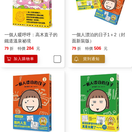
一個人暖呼呼：高木直子的
一個人漂泊的日子1＋2（封
鐵道溫泉祕境
面新裝版）
284
506
79
折
特價
元
79
折
特價
元
加入購物車
貨到通知