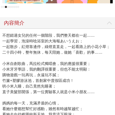
內容簡介
不想錯過女兒的任何一個階段，我們整天都在一起……
一起學習，泡澡時唸浴室的大海報あいうえお；
一起散步，紅燈靠邊停，綠燈直直走，一起看路上的小花小草；
二十四小時，整年無休，每天陪她，做她「喜歡」的事……
小米自創歌曲，馬拉松式獨唱會，我的應援很重要；
小米牙牙學語，我的翻譯很重要，但也不能太明顯：
購物遊戲一玩再玩，永遠玩不膩；
竹簾+塑膠游泳池，首創家中度假區成功！
哄小米入睡，自己竟然先睡著；
直子美髮部開張，第一位實驗客人就是小米小朋友……
媽媽的每一天，充滿矛盾的心情，
看她什麼都想幫忙好感動，雖然有時越幫越忙；
看她走向幼稚園的新天地，我竟流下眼淚；