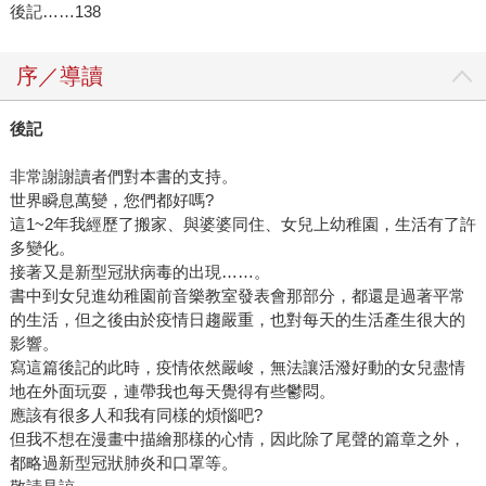
後記……138
序／導讀
後記
非常謝謝讀者們對本書的支持。
世界瞬息萬變，您們都好嗎?
這1~2年我經歷了搬家、與婆婆同住、女兒上幼稚園，生活有了許
多變化。
接著又是新型冠狀病毒的出現……。
書中到女兒進幼稚園前音樂教室發表會那部分，都還是過著平常
的生活，但之後由於疫情日趨嚴重，也對每天的生活產生很大的
影響。
寫這篇後記的此時，疫情依然嚴峻，無法讓活潑好動的女兒盡情
地在外面玩耍，連帶我也每天覺得有些鬱悶。
應該有很多人和我有同樣的煩惱吧?
但我不想在漫畫中描繪那樣的心情，因此除了尾聲的篇章之外，
都略過新型冠狀肺炎和口罩等。