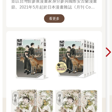
並以台灣館參展漫畫家身分參與國際安古蘭漫畫
節。2021年5月起於日本漫畫雜誌《月刊 Comic
Beam》初次連載作品《綠之歌-收集群風-》，並
看更多
於2022年5月於台日同步發行單行本，爾後獲得
日本「這本漫畫真厲害2023」、THE BEST
MANGA 2023入選、台灣金漫獎年度漫畫獎入圍
等肯定。2023年4月起再度於《月刊 Comic
Beam》連載新作《間隙》。