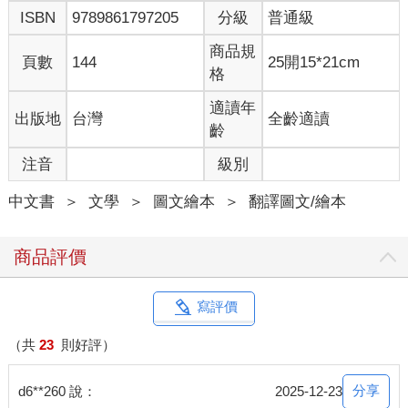
ISBN
9789861797205
分級
普通級
商品規
頁數
144
25開15*21cm
格
適讀年
出版地
台灣
全齡適讀
齡
注音
級別
中文書
＞
文學
＞
圖文繪本
＞
翻譯圖文/繪本
商品評價
寫評價
（共
23
則好評）
分享
d6**260 說：
2025-12-23