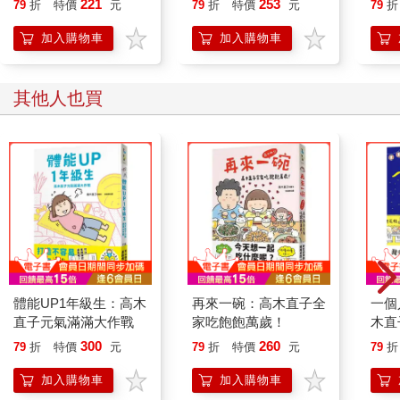
221
253
79
折
特價
元
79
折
特價
元
79
折
加入購物車
加入購物車
其他人也買
體能UP1年級生：高木
再來一碗：高木直子全
一個
直子元氣滿滿大作戰
家吃飽飽萬歲！
木直
300
260
79
折
特價
元
79
折
特價
元
79
折
加入購物車
加入購物車