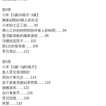
第4章
小米【2歲10個月~3歲】
搬家&開始4個人的生活
小米的七五三節……90
專心工作的時間和陪伴家人的時間……94
驚滔駭浪般的搬家過程……98
頂樓就是院子……102
第1次的發表會……106
育兒筆記……112
第5章
小米【3歲~3歲5個月】
進入育兒第3階段!
用自行車代步……114
直子家庭美髮結束營業……118
脫離尿布……122
自行車新手……126
育兒回憶……130
尾聲……132