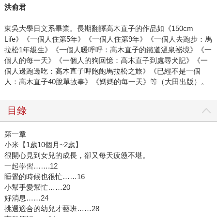
洪俞君
東吳大學日文系畢業。長期翻譯高木直子的作品如《150cm
Life》《一個人住第5年》《一個人住第9年》《一個人去跑步：馬
拉松1年級生》《一個人暖呼呼：高木直子的鐵道溫泉祕境》《一
個人的每一天》《一個人的狗回憶：高木直子到處尋犬記》《一
個人邊跑邊吃：高木直子呷飽飽馬拉松之旅》《已經不是一個
人：高木直子40脫單故事》《媽媽的每一天》等（大田出版）。
目錄
第一章
小米【1歲10個月~2歲】
很開心見到女兒的成長，卻又每天疲憊不堪。
一起學習…….12
睡覺的時候也很忙……16
小幫手愛幫忙……20
好消息……24
挑選適合的幼兒才藝班……28