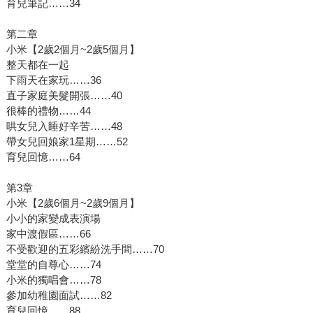
育兒筆記……34
第二章
小米【2歲2個月~2歲5個月】
整天都在一起
下雨天在家玩……36
直子家庭美髮開張……40
很棒的禮物……44
哄女兒入睡好辛苦……48
帶女兒回娘家1星期……52
育兒回憶……64
第3章
小米【2歲6個月~2歲9個月】
小小的家變成表演場
家中渡假區……66
不受歡迎的五彩繽紛洗手間……70
堂堂的自尊心……74
小米的獨唱會……78
參加幼稚園面試……82
育兒回憶……88