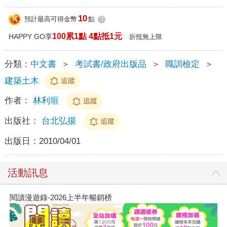
10
預計最高可得金幣
點
?
100累1點 4點抵1元
HAPPY GO享
折抵無上限
分類：
中文書
＞
考試書/政府出版品
＞
職訓檢定
＞
建築土木
追蹤
作者：
林利垣
追蹤
出版社：
台北弘揚
追蹤
出版日：
2010/04/01
活動訊息
閱讀漫遊錄-2026上半年暢銷榜