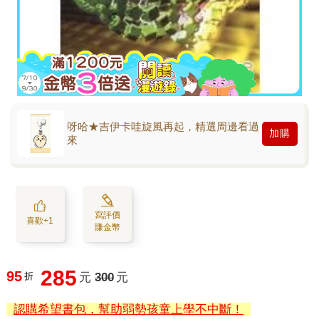
呀哈★吉伊卡哇旋風再起，精選周邊看過
加購
來
寫評價
喜歡+1
賺金幣
285
95
折
元
300
元
認購希望書包，幫助弱勢孩童上學不中斷！