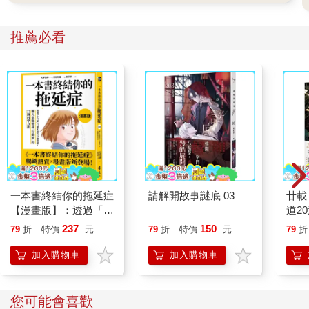
推薦必看
一本書終結你的拖延症
請解開故事謎底 03
廿載
【漫畫版】：透過「小
道2
行動」打開大腦的行動
237
150
79
折
特價
元
79
折
特價
元
79
折
開關，懶人也能變身
「行動派」的37個科
加入購物車
加入購物車
學方法
您可能會喜歡