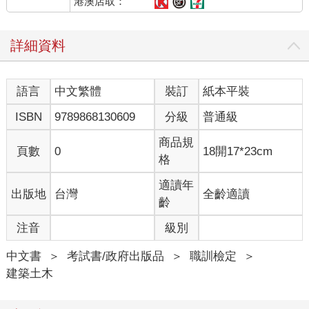
港澳店取：
詳細資料
語言
中文繁體
裝訂
紙本平裝
ISBN
9789868130609
分級
普通級
商品規
頁數
0
18開17*23cm
格
適讀年
出版地
台灣
全齡適讀
齡
注音
級別
中文書
＞
考試書/政府出版品
＞
職訓檢定
＞
建築土木