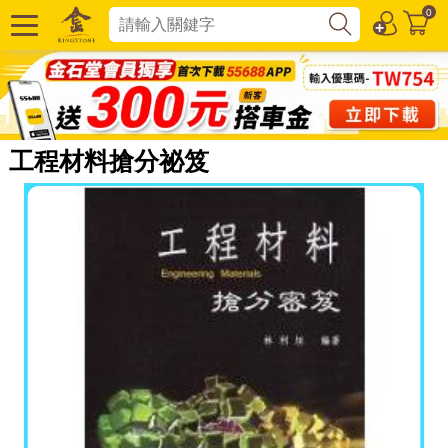
0
工程材料搶分祕笈