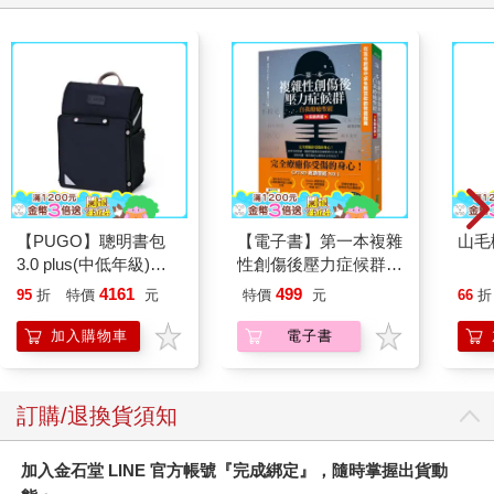
【PUGO】聰明書包
【電子書】第一本複雜
山毛
3.0 plus(中低年級)酷
性創傷後壓力症候群自
黑 全新進化玩美上市
我療癒聖經（長銷典
4161
499
95
折
特價
元
特價
元
66
折
藏）
加入購物車
電子書
訂購/退換貨須知
加入金石堂 LINE 官方帳號『完成綁定』，隨時掌握出貨動