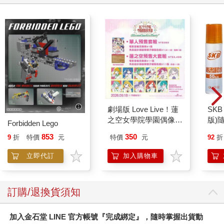
劇場版 Love Live！蓮
SKB
之空女學院學園偶像俱
版)
Forbidden Lego
樂部 Bloom Garden
350
853
特價
元
92
折
9
折
特價
元
Party單人套票
加入購物車
立即代訂
訂購/退換貨須知
加入金石堂 LINE 官方帳號『完成綁定』，隨時掌握出貨動