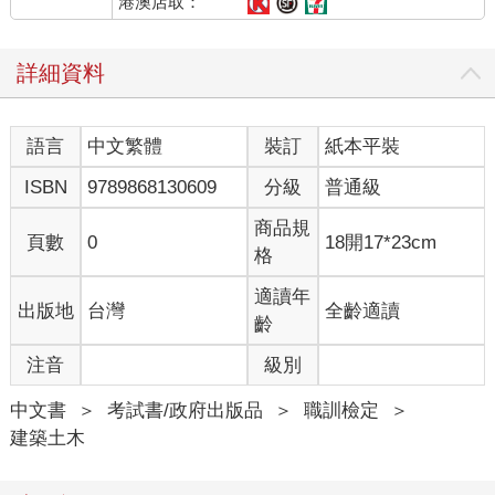
港澳店取：
詳細資料
語言
中文繁體
裝訂
紙本平裝
ISBN
9789868130609
分級
普通級
商品規
頁數
0
18開17*23cm
格
適讀年
出版地
台灣
全齡適讀
齡
注音
級別
中文書
＞
考試書/政府出版品
＞
職訓檢定
＞
建築土木