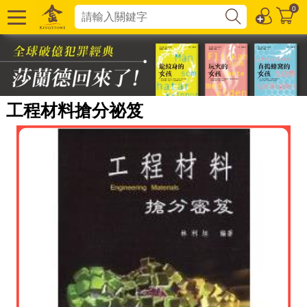
0
工程材料搶分祕笈