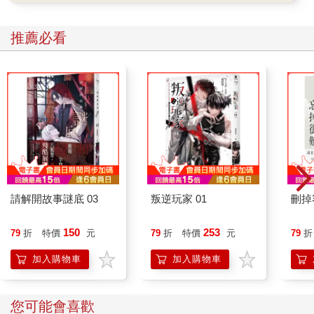
推薦必看
請解開故事謎底 03
叛逆玩家 01
刪掉
150
253
79
折
特價
元
79
折
特價
元
79
折
加入購物車
加入購物車
您可能會喜歡