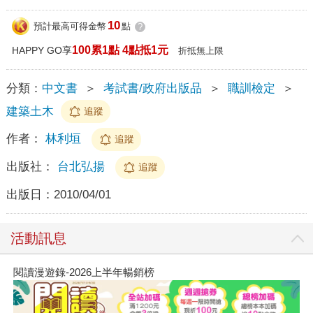
10
預計最高可得金幣
點
?
100累1點 4點抵1元
HAPPY GO享
折抵無上限
分類：
中文書
＞
考試書/政府出版品
＞
職訓檢定
＞
建築土木
追蹤
作者：
林利垣
追蹤
出版社：
台北弘揚
追蹤
出版日：
2010/04/01
活動訊息
閱讀漫遊錄-2026上半年暢銷榜