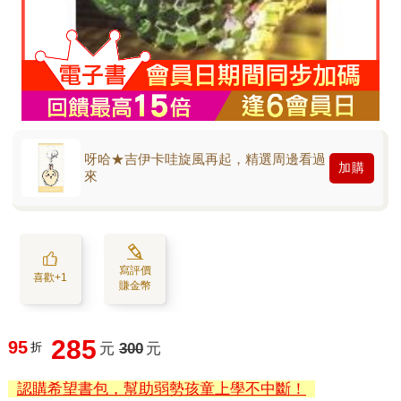
呀哈★吉伊卡哇旋風再起，精選周邊看過
加購
來
寫評價
喜歡+1
賺金幣
285
95
折
元
300
元
認購希望書包，幫助弱勢孩童上學不中斷！