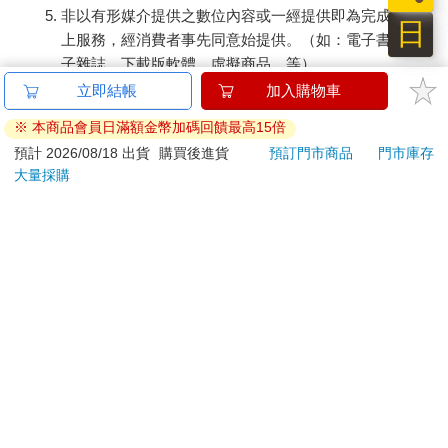
非以有形媒介提供之數位內容或一經提供即為完成之線
日
上服務，經消費者事先同意始提供。（如：電子書、電
子雜誌、下載版軟體、虛擬商品…等）
已拆封之個人衛生用品。（如：內衣褲、刮鬍刀、除毛
立即結帳
加入購物車
刀…等）
※ 本商品會員日滿額金幣加碼回饋最高15倍
若非上列種類商品，均享有到貨7天的猶豫期（含例假
預計 2026/08/18 出貨
購買後進貨
預訂門市商品
門市庫存
日）。
大量採購
辦理退換貨時，商品（組合商品恕無法接受單獨退貨）必須
是您收到商品時的原始狀態（包含商品本體、配件、贈品、
保證書、所有附隨資料文件及原廠內外包裝…等），請勿直
接使用原廠包裝寄送，或於原廠包裝上黏貼紙張或書寫文
字。
退回商品若無法回復原狀，將請您負擔回復原狀所需費用，
嚴重時將影響您的退貨權益。