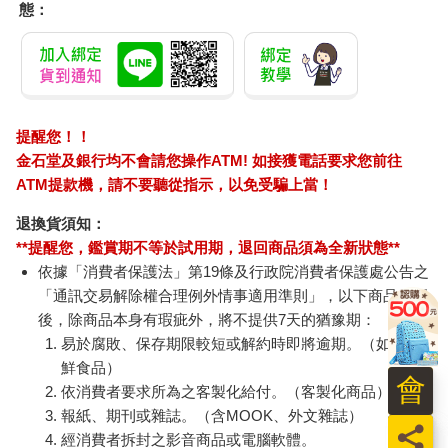
態：
提醒您！！
金石堂及銀行均不會請您操作ATM! 如接獲電話要求您前往
ATM提款機，請不要聽從指示，以免受騙上當！
退換貨須知：
**提醒您，鑑賞期不等於試用期，退回商品須為全新狀態**
依據「消費者保護法」第19條及行政院消費者保護處公告之
「通訊交易解除權合理例外情事適用準則」，以下商品購買
後，除商品本身有瑕疵外，將不提供7天的猶豫期：
易於腐敗、保存期限較短或解約時即將逾期。（如：生
鮮食品）
會
依消費者要求所為之客製化給付。（客製化商品）
報紙、期刊或雜誌。（含MOOK、外文雜誌）
員
經消費者拆封之影音商品或電腦軟體。