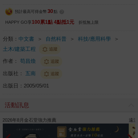
30
預計最高可得金幣
點
?
100累1點 4點抵1元
HAPPY GO享
折抵無上限
分類：
中文書
＞
自然科普
＞
科技/應用科學
＞
土木/建築工程
追蹤
作者：
苟昌煥
追蹤
出版社：
五南
追蹤
出版日：
2005/05/01
活動訊息
遠流童書展75折起