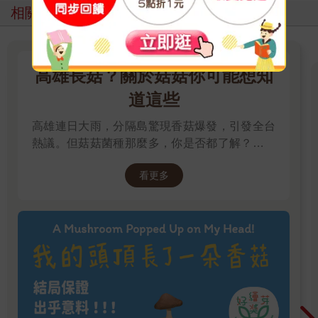
相關主題
高雄長菇？關於菇菇你可能想知
道這些
高雄連日大雨，分隔島驚現香菇爆發，引發全台
熱議。但菇菇菌種那麼多，你是否都了解？邀請
你一起來賞菇、識菇，更認識這多元的大自然。
看更多