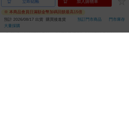
金石堂及銀行均不會請您操作ATM! 如接獲電話要求您前往
立即結帳
加入購物車
ATM提款機，請不要聽從指示，以免受騙上當！
※ 本商品會員日滿額金幣加碼回饋最高15倍
退換貨須知：
預計 2026/08/17 出貨
購買後進貨
預訂門市商品
門市庫存
大量採購
**提醒您，鑑賞期不等於試用期，退回商品須為全新狀態**
依據「消費者保護法」第19條及行政院消費者保護處公告之
「通訊交易解除權合理例外情事適用準則」，以下商品購買
後，除商品本身有瑕疵外，將不提供7天的猶豫期：
易於腐敗、保存期限較短或解約時即將逾期。（如：生
鮮食品）
依消費者要求所為之客製化給付。（客製化商品）
報紙、期刊或雜誌。（含MOOK、外文雜誌）
經消費者拆封之影音商品或電腦軟體。
非以有形媒介提供之數位內容或一經提供即為完成之線
上服務，經消費者事先同意始提供。（如：電子書、電
子雜誌、下載版軟體、虛擬商品…等）
已拆封之個人衛生用品。（如：內衣褲、刮鬍刀、除毛
刀…等）
若非上列種類商品，均享有到貨7天的猶豫期（含例假