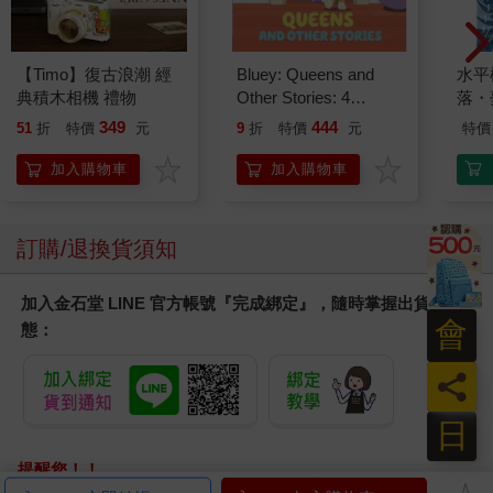
【Timo】復古浪潮 經
Bluey: Queens and
水平
典積木相機 禮物
Other Stories: 4
落・
Stories in 1 Book.
349
444
51
折
特價
元
9
折
特價
元
特價
Hooray!
加入購物車
加入購物車
訂購/退換貨須知
加入金石堂 LINE 官方帳號『完成綁定』，隨時掌握出貨動
會
態：
員
日
提醒您！！