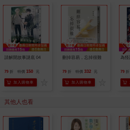
請解開故事謎底 04
刪掉容易，忘掉很難
為怪
150
332
79
折
特價
元
79
折
特價
元
79
折
加入購物車
加入購物車
其他人也看