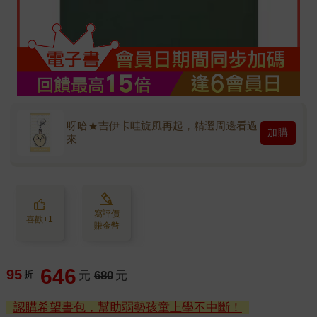
呀哈★吉伊卡哇旋風再起，精選周邊看過
加購
來
寫評價
喜歡+1
賺金幣
646
95
折
元
680
元
認購希望書包，幫助弱勢孩童上學不中斷！