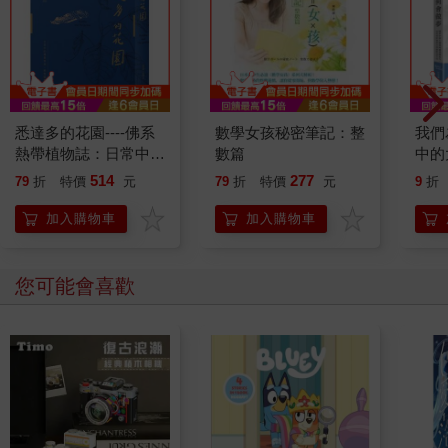
悉達多的花園----佛系
數學女孩秘密筆記：整
我們
熱帶植物誌：日常中的
數篇
中的
佛教典故、植物園與花
力，
514
277
79
折
特價
元
79
折
特價
元
9
折
草眾相
醒時
加入購物車
加入購物車
您可能會喜歡