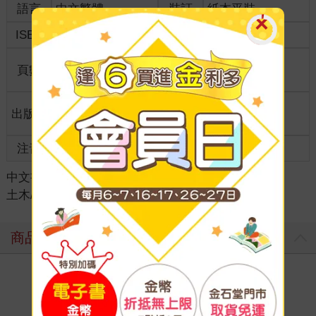
語言
中文繁體
裝訂
紙本平裝
ISBN
9789571138732
分級
普通級
商品規
頁數
652
32開13*19cm
格
適讀年
出版地
全齡適讀
齡
注音
級別
中文書
＞
自然科普
＞
科技/應用科學
＞
土木/建築工程
商品評價
寫評價