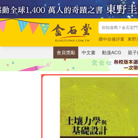
國中自修評量
東野
唯紅花綻放
奧德賽
會員獎勵
中文書
動漫ACG
親子