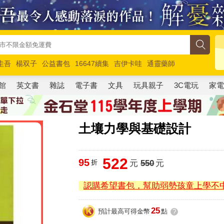
圭吾
楊双子
公益書包
16647續集
吉伊卡哇
通靈藥師
路邊攤新作
馬斯克
玩具總動員5
超慢跑
館
英文書
雜誌
電子書
文具
玩具親子
3C電玩
家
土壤力學與基礎設計
522
95
折
元
550
元
認購希望書包，幫助弱勢孩童上學不
25
預計最高可得金幣
點
?