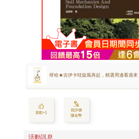
呀哈★吉伊卡哇旋風再起，精選周邊看過來
寫評價
喜歡+1
賺金幣
活動訊息