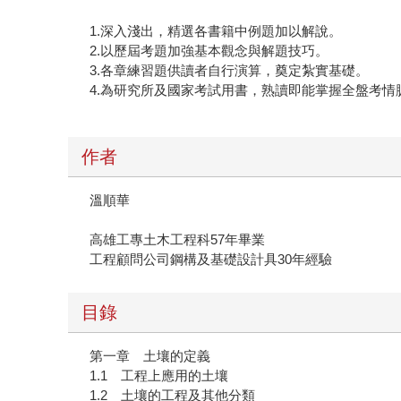
1.深入淺出，精選各書籍中例題加以解說。
2.以歷屆考題加強基本觀念與解題技巧。
3.各章練習題供讀者自行演算，奠定紮實基礎。
4.為研究所及國家考試用書，熟讀即能掌握全盤考情
作者
溫順華
高雄工專土木工程科57年畢業
工程顧問公司鋼構及基礎設計具30年經驗
目錄
第一章 土壤的定義
1.1 工程上應用的土壤
1.2 土壤的工程及其他分類