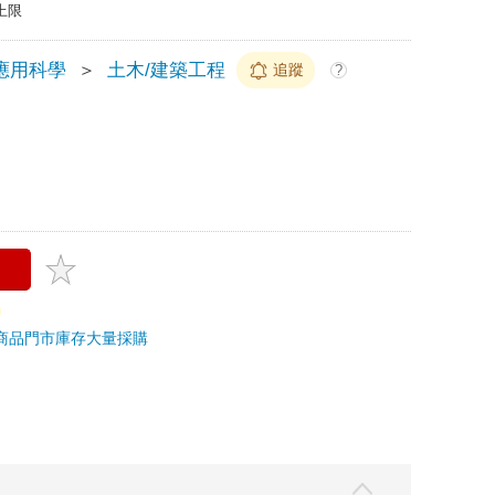
上限
應用科學
＞
土木/建築工程
追蹤
?
商品
門市庫存
大量採購