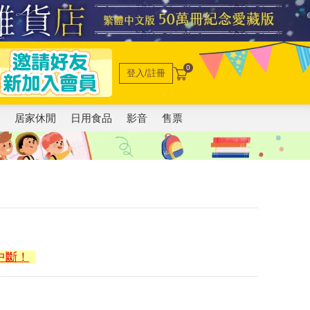
0
登入/註冊
電
居家休閒
日用食品
影音
售票
中斷！