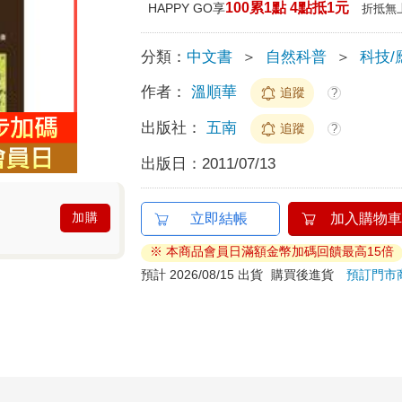
100累1點 4點抵1元
HAPPY GO享
折抵無
分類：
中文書
＞
自然科普
＞
科技/
作者：
溫順華
追蹤
?
出版社：
五南
追蹤
?
出版日：
2011/07/13
加購
立即結帳
加入購物車
※ 本商品會員日滿額金幣加碼回饋最高15倍
預計 2026/08/15 出貨
購買後進貨
預訂門市