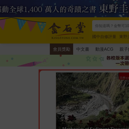
國中自修評量
東野
唯紅花綻放
奧德賽
會員獎勵
中文書
動漫ACG
親子