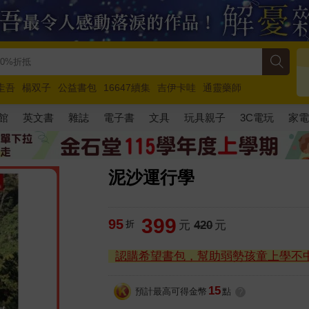
圭吾
楊双子
公益書包
16647續集
吉伊卡哇
通靈藥師
路邊攤新作
馬斯克
玩具總動員5
超慢跑
館
英文書
雜誌
電子書
文具
玩具親子
3C電玩
家
泥沙運行學
399
95
折
元
420
元
認購希望書包，幫助弱勢孩童上學不
15
預計最高可得金幣
點
?