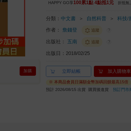
100累1點 4點抵1元
HAPPY GO享
折抵無
分類：
中文書
＞
自然科普
＞
科技/
作者：
詹錢登
追蹤
?
出版社：
五南
追蹤
?
出版日：
2018/02/25
加購
立即結帳
加入購物車
※ 本商品會員日滿額金幣加碼回饋最高15倍
預計 2026/08/15 出貨
購買後進貨
預訂門市