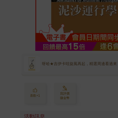
呀哈★吉伊卡哇旋風再起，精選周邊看過來
寫評價
喜歡+1
賺金幣
活動訊息