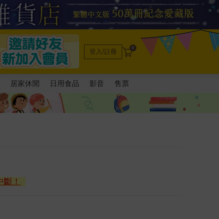
0
登入/註冊
電
居家休閒
日用食品
影音
售票
中斷！