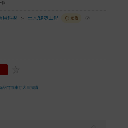
上限
應用科學
＞
土木/建築工程
追蹤
?
商品
門市庫存
大量採購