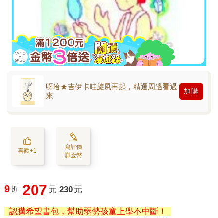
呀哈★吉伊卡哇旋風再起，精選周邊看過
加購
來
寫評價
喜歡+1
賺金幣
207
9
折
元
230
元
認購希望書包，幫助弱勢孩童上學不中斷！