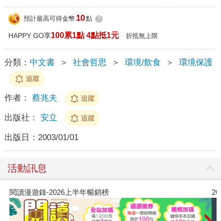
10
預計最高可得金幣
點
?
100累1點 4點抵1元
HAPPY GO享
折抵無上限
分類：
中文書
＞
社會哲思
＞
環境/飲食
＞
環境保護
追蹤
作者：
蔡兆夫
追蹤
出版社：
安立
追蹤
出版日：
2003/01/01
活動訊息
閱讀漫遊錄-2026上半年暢銷榜
2