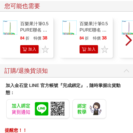
您可能也需要
百樂果汁筆0.5
百樂果汁筆0.5
PURE聯名 麝
PURE聯名 檸
香葡萄(限量)
檬(限量)
38
38
84
折
特價
元
84
折
特價
元
加入
加入
購物
購物
車
車
訂購/退換貨須知
加入金石堂 LINE 官方帳號『完成綁定』，隨時掌握出貨動
態：
提醒您！！