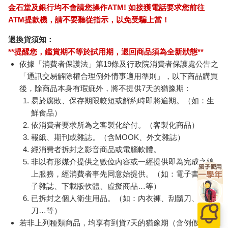
金石堂及銀行均不會請您操作ATM! 如接獲電話要求您前往
ATM提款機，請不要聽從指示，以免受騙上當！
退換貨須知：
**提醒您，鑑賞期不等於試用期，退回商品須為全新狀態**
依據「消費者保護法」第19條及行政院消費者保護處公告之
「通訊交易解除權合理例外情事適用準則」，以下商品購買
後，除商品本身有瑕疵外，將不提供7天的猶豫期：
易於腐敗、保存期限較短或解約時即將逾期。（如：生
鮮食品）
依消費者要求所為之客製化給付。（客製化商品）
報紙、期刊或雜誌。（含MOOK、外文雜誌）
經消費者拆封之影音商品或電腦軟體。
非以有形媒介提供之數位內容或一經提供即為完成之線
上服務，經消費者事先同意始提供。（如：電子書、電
子雜誌、下載版軟體、虛擬商品…等）
已拆封之個人衛生用品。（如：內衣褲、刮鬍刀、除毛
刀…等）
若非上列種類商品，均享有到貨7天的猶豫期（含例假