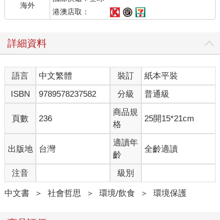
海外
港澳店取：
詳細資料
語言
中文繁體
裝訂
紙本平裝
ISBN
9789578237582
分級
普通級
商品規
頁數
236
25開15*21cm
格
適讀年
出版地
台灣
全齡適讀
齡
注音
級別
中文書
＞
社會哲思
＞
環境/飲食
＞
環境保護