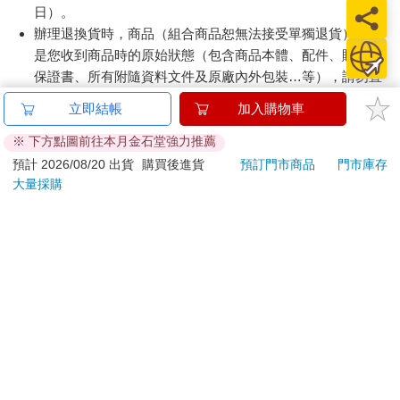
日）。
辦理退換貨時，商品（組合商品恕無法接受單獨退貨）必須
是您收到商品時的原始狀態（包含商品本體、配件、贈品、
保證書、所有附隨資料文件及原廠內外包裝…等），請勿直
接使用原廠包裝寄送，或於原廠包裝上黏貼紙張或書寫文
立即結帳
加入購物車
字。
退回商品若無法回復原狀，將請您負擔回復原狀所需費用，
※ 下方點圖前往本月金石堂強力推薦
嚴重時將影響您的退貨權益。
預計 2026/08/20 出貨
購買後進貨
預訂門市商品
門市庫存
大量採購