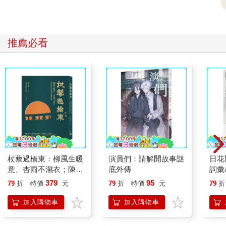
推薦必看
杖藜過橋東：柳風生暖
演員們：請解開故事謎
日花
意、杏雨不濕衣；陳亮
底外傳
詞彙
恭談以心轉境的適齡漫
379
95
79
折
特價
元
79
折
特價
元
79
折
想
加入購物車
加入購物車