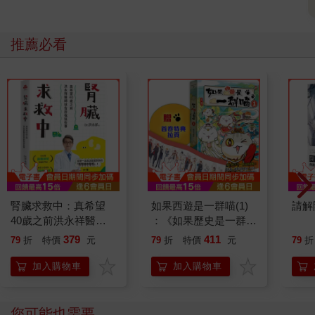
推薦必看
腎臟求救中：真希望
如果西遊是一群喵(1)
請解
40歲之前洪永祥醫師
：《如果歷史是一群
就告訴我這些事
喵》作者最新力作，附
379
411
79
折
特價
元
79
折
特價
元
79
折
【首卷特典】拉頁
加入購物車
加入購物車
您可能也需要