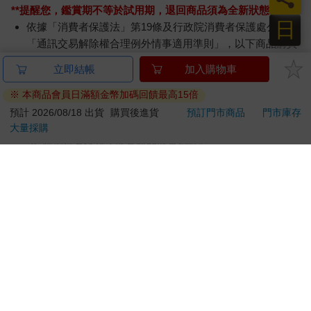
**提醒您，鑑賞期不等於試用期，退回商品須為全新狀態**
日
依據「消費者保護法」第19條及行政院消費者保護處公告之
「通訊交易解除權合理例外情事適用準則」，以下商品購買
後，除商品本身有瑕疵外，將不提供7天的猶豫期：
易於腐敗、保存期限較短或解約時即將逾期。（如：生
鮮食品）
依消費者要求所為之客製化給付。（客製化商品）
報紙、期刊或雜誌。（含MOOK、外文雜誌）
經消費者拆封之影音商品或電腦軟體。
非以有形媒介提供之數位內容或一經提供即為完成之線
上服務，經消費者事先同意始提供。（如：電子書、電
子雜誌、下載版軟體、虛擬商品…等）
已拆封之個人衛生用品。（如：內衣褲、刮鬍刀、除毛
刀…等）
若非上列種類商品，均享有到貨7天的猶豫期（含例假
日）。
辦理退換貨時，商品（組合商品恕無法接受單獨退貨）必須
是您收到商品時的原始狀態（包含商品本體、配件、贈品、
保證書、所有附隨資料文件及原廠內外包裝…等），請勿直