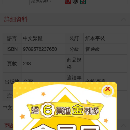
港澳店取：
詳細資料
語言
中文繁體
裝訂
紙本平裝
ISBN
9789578237650
分級
普通級
商品規
頁數
298
格
適讀年
出版地
台灣
全齡適讀
齡
注音
級別
中文書
＞
社會哲思
＞
環境/飲食
＞
環境保護
商品評價