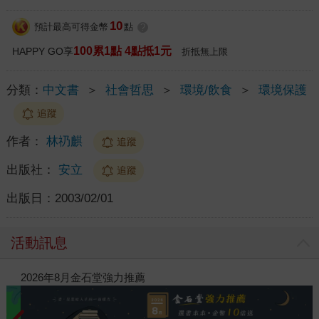
10
預計最高可得金幣
點
?
100累1點 4點抵1元
HAPPY GO享
折抵無上限
分類：
中文書
＞
社會哲思
＞
環境/飲食
＞
環境保護
追蹤
作者：
林礽麒
追蹤
出版社：
安立
追蹤
出版日：
2003/02/01
活動訊息
閱讀漫遊錄-2026上半年暢銷榜
2