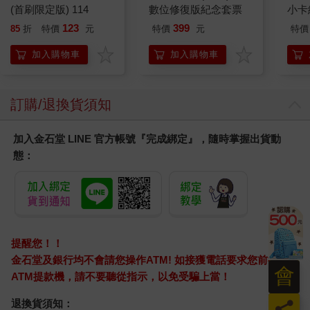
(首刷限定版) 114
數位修復版紀念套票
小卡
123
399
85
折
特價
元
特價
元
特價
加入購物車
加入購物車
訂購/退換貨須知
加入金石堂 LINE 官方帳號『完成綁定』，隨時掌握出貨動
態：
提醒您！！
金石堂及銀行均不會請您操作ATM! 如接獲電話要求您前往
會
ATM提款機，請不要聽從指示，以免受騙上當！
員
退換貨須知：