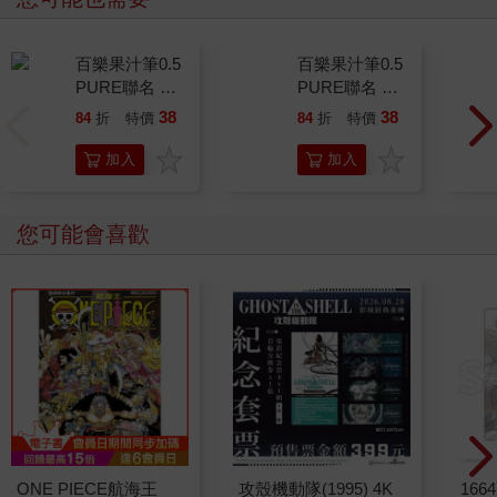
百樂果汁筆0.5
百樂果汁筆0.5
PURE聯名 頂
PURE聯名 葡
級白桃(限量)
萄(限量)
38
38
84
折
特價
元
84
折
特價
元
加入
加入
購物
購物
車
車
您可能會喜歡
ONE PIECE航海王
攻殼機動隊(1995) 4K
1664