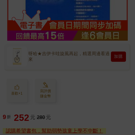
呀哈★吉伊卡哇旋風再起，精選周邊看過
加購
來
寫評價
喜歡+1
賺金幣
252
9
折
元
280
元
認購希望書包，幫助弱勢孩童上學不中斷！