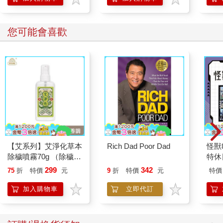
您可能會喜歡
【艾系列】艾淨化草本
Rich Dad Poor Dad
怪獸
除穢噴霧70g （除穢/
特休
平安/淨化/艾草/芙蓉/
加購
299
342
75
折
特價
元
9
折
特價
元
特價
抹草） 此為單瓶賣場
另有多瓶組優惠賣場
加入購物車
立即代訂