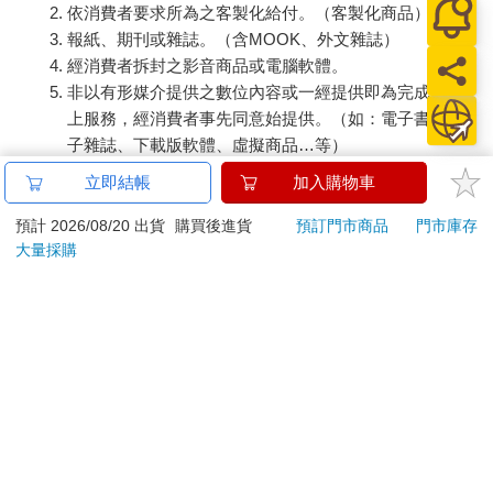
依消費者要求所為之客製化給付。（客製化商品）
報紙、期刊或雜誌。（含MOOK、外文雜誌）
經消費者拆封之影音商品或電腦軟體。
非以有形媒介提供之數位內容或一經提供即為完成之線
上服務，經消費者事先同意始提供。（如：電子書、電
子雜誌、下載版軟體、虛擬商品…等）
已拆封之個人衛生用品。（如：內衣褲、刮鬍刀、除毛
立即結帳
加入購物車
刀…等）
若非上列種類商品，均享有到貨7天的猶豫期（含例假
預計 2026/08/20 出貨
購買後進貨
預訂門市商品
門市庫存
大量採購
日）。
辦理退換貨時，商品（組合商品恕無法接受單獨退貨）必須
是您收到商品時的原始狀態（包含商品本體、配件、贈品、
保證書、所有附隨資料文件及原廠內外包裝…等），請勿直
接使用原廠包裝寄送，或於原廠包裝上黏貼紙張或書寫文
字。
退回商品若無法回復原狀，將請您負擔回復原狀所需費用，
嚴重時將影響您的退貨權益。