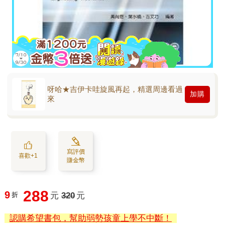
呀哈★吉伊卡哇旋風再起，精選周邊看過
加購
來
寫評價
喜歡+1
賺金幣
288
9
折
元
320
元
認購希望書包，幫助弱勢孩童上學不中斷！