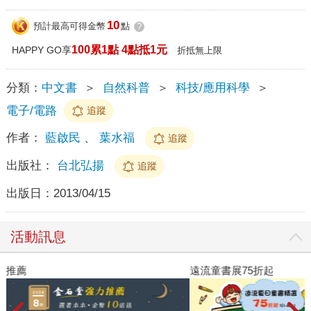
10
預計最高可得金幣
點
?
100累1點 4點抵1元
HAPPY GO享
折抵無上限
分類：
中文書
＞
自然科普
＞
科技/應用科學
＞
電子/電路
追蹤
作者：
藍啟民
、
葉水福
追蹤
出版社：
台北弘揚
追蹤
出版日：
2013/04/15
活動訊息
遠流童書展75折起