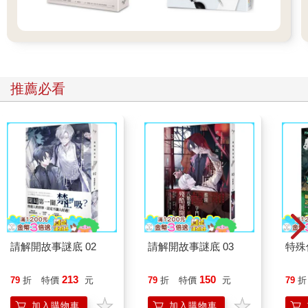
推薦必看
請解開故事謎底 02
請解開故事謎底 03
特殊傳
213
150
79
折
特價
元
79
折
特價
元
79
折
加入購物車
加入購物車