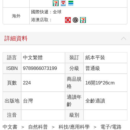
國際快遞：全球
海外
港澳店取：
詳細資料
語言
中文繁體
裝訂
紙本平裝
ISBN
9789866073199
分級
普通級
商品規
頁數
224
16開19*26cm
格
適讀年
出版地
台灣
全齡適讀
齡
注音
級別
中文書
＞
自然科普
＞
科技/應用科學
＞
電子/電路