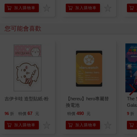
加入購物車
加入購物車
您可能會喜歡
吉伊卡哇 造型貼紙-粉
【hereu】hero專屬替
The 
換電池
Gala
Peac
67
490
96
折
特價
元
特價
元
9
折
Surpri
Mari
加入購物車
加入購物車
Stor