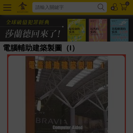
0
電腦輔助建築製圖（I）