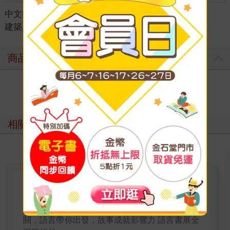
中文書
＞
考試書/政府出版品
＞
職訓檢定
＞
建築土木
商品評價
寫評價
相關主題
考試 × 語言 × 故事力
從考場到職場，語言與故事力同行 知識讓你過
關，語言帶你出發，故事成就影響力 語言書展全