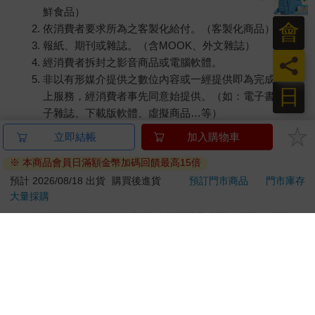
鮮食品）
會
依消費者要求所為之客製化給付。（客製化商品）
報紙、期刊或雜誌。（含MOOK、外文雜誌）
員
經消費者拆封之影音商品或電腦軟體。
非以有形媒介提供之數位內容或一經提供即為完成之線
日
上服務，經消費者事先同意始提供。（如：電子書、電
子雜誌、下載版軟體、虛擬商品…等）
已拆封之個人衛生用品。（如：內衣褲、刮鬍刀、除毛
刀…等）
若非上列種類商品，均享有到貨7天的猶豫期（含例假
日）。
辦理退換貨時，商品（組合商品恕無法接受單獨退貨）必須
是您收到商品時的原始狀態（包含商品本體、配件、贈品、
保證書、所有附隨資料文件及原廠內外包裝…等），請勿直
接使用原廠包裝寄送，或於原廠包裝上黏貼紙張或書寫文
字。
退回商品若無法回復原狀，將請您負擔回復原狀所需費用，
嚴重時將影響您的退貨權益。