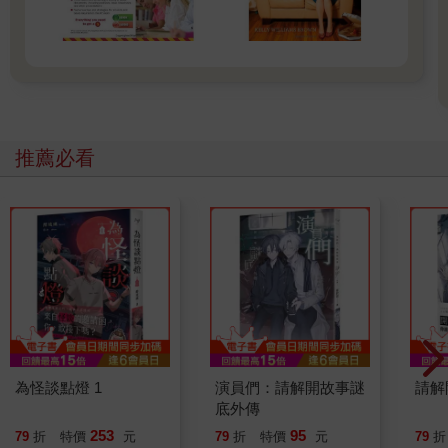
推薦必看
為怪談點燈 1
演員們：請解開故事謎
請解
底外傳
253
95
79
折
特價
元
79
折
特價
元
79
折