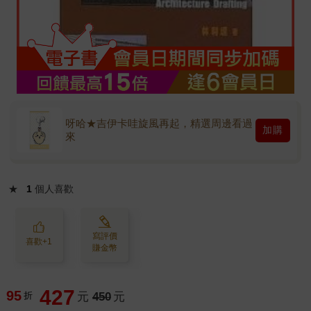
呀哈★吉伊卡哇旋風再起，精選周邊看過
加購
來
★
1
個人喜歡
寫評價
喜歡+1
賺金幣
427
95
折
元
450
元