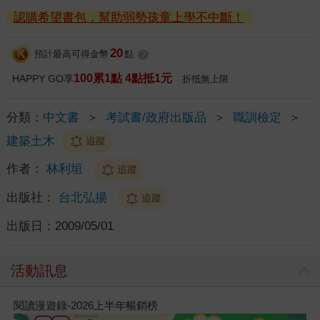
認購希望書包，幫助弱勢孩童上學不中斷！
20
預計最高可得金幣
點
?
100累1點 4點抵1元
HAPPY GO享
折抵無上限
分類：
中文書
＞
考試書/政府出版品
＞
職訓檢定
＞
建築土木
追蹤
作者：
林利垣
追蹤
出版社：
台北弘揚
追蹤
出版日：
2009/05/01
活動訊息
閱讀漫遊錄-2026上半年暢銷榜