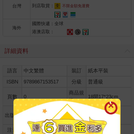
到店取貨：
台灣
不限金額免運費
國際快遞：全球
海外
港澳店取：
詳細資料
語言
中文繁體
裝訂
紙本平裝
ISBN
9789867153517
分級
普通級
商品規
頁數
0
18開17*23cm
格
適讀年
出版地
台灣
全齡適讀
齡
注音
級別