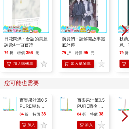
日花閃爍：台語的美麗
演員們：請解開故事謎
杖藜
詞彙&一百首詩
底外傳
意、
恭談
356
95
79
折
特價
元
79
折
特價
元
79
折
想
加入購物車
加入購物車
您可能也需要
百樂果汁筆0.5
百樂果汁筆0.5
PURE聯名 麝
PURE聯名 檸
香葡萄(限量)
檬(限量)
38
38
84
折
特價
元
84
折
特價
元
加入
加入