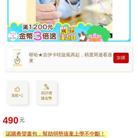
呀哈★吉伊卡哇旋風再起，精選周邊看過
加購
來
寫評價
喜歡+1
賺金幣
490
元
認購希望書包，幫助弱勢孩童上學不中斷！