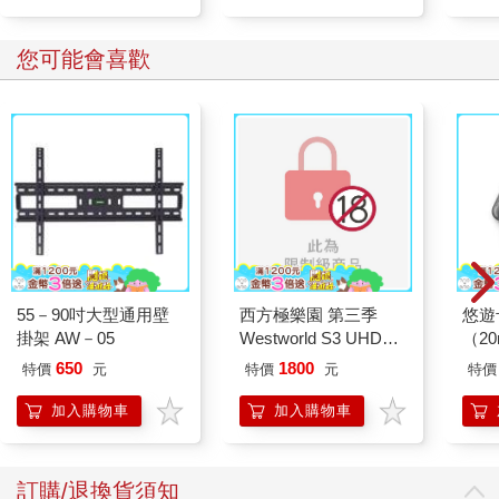
購物
購物
車
車
您可能會喜歡
55－90吋大型通用壁
西方極樂園 第三季
悠遊
掛架 AW－05
Westworld S3 UHD＋
（2
BD 六碟限定版
650
1800
特價
元
特價
元
特價
加入購物車
加入購物車
訂購/退換貨須知