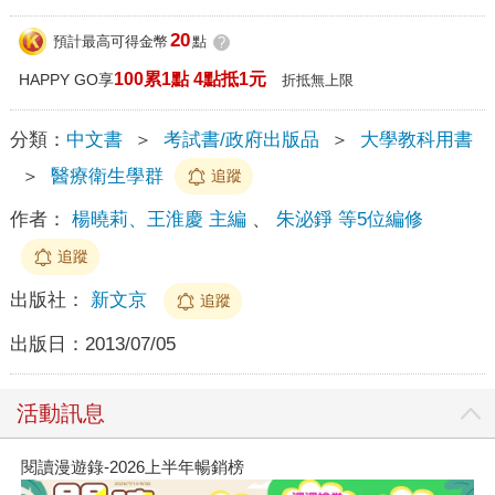
20
預計最高可得金幣
點
?
100累1點 4點抵1元
HAPPY GO享
折抵無上限
分類：
中文書
＞
考試書/政府出版品
＞
大學教科用書
＞
醫療衛生學群
追蹤
作者：
楊曉莉、王淮慶 主編
、
朱泌錚 等5位編修
追蹤
出版社：
新文京
追蹤
出版日：
2013/07/05
活動訊息
閱讀漫遊錄-2026上半年暢銷榜