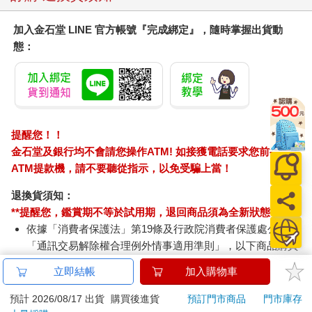
加入金石堂 LINE 官方帳號『完成綁定』，隨時掌握出貨動
態：
提醒您！！
金石堂及銀行均不會請您操作ATM! 如接獲電話要求您前往
ATM提款機，請不要聽從指示，以免受騙上當！
退換貨須知：
**提醒您，鑑賞期不等於試用期，退回商品須為全新狀態**
依據「消費者保護法」第19條及行政院消費者保護處公告之
「通訊交易解除權合理例外情事適用準則」，以下商品購買
後，除商品本身有瑕疵外，將不提供7天的猶豫期：
立即結帳
加入購物車
易於腐敗、保存期限較短或解約時即將逾期。（如：生
鮮食品）
預計 2026/08/17 出貨
購買後進貨
預訂門市商品
門市庫存