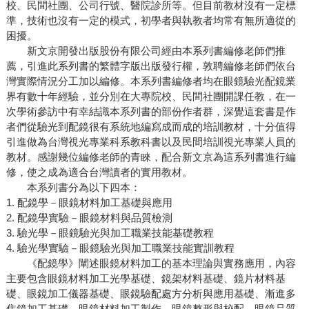
校、民間社團、公司行號、醫院診所等。但目前教材沒有一定標
準，技術也沒有一定的模式，初學者與執教者均常有無所適從的
困擾。
新文京開發出版股份有限公司經由本系列書編修老師們推
薦，引進此系列書的繁體字版出版發行權，敦聘編修老師們依台
灣實際情況分工加以編修。本系列書編修者均在眼鏡驗光配鏡業
界有數十年經驗，並分別在大專院校、民間社團開課任教，在一
次學術參訪中有幸結識本系列書的部份作者群，深覺這套書是作
者們從驗光到配鏡很有系統地編寫成而成的培訓教材，十分值得
引進做為台灣視光專業科系教科書以及民間培訓視光專業人員的
教材。感謝幾位編修老師的青睞，配合新文京為這系列書進行編
修，使之成為適合台灣讀者的實用教材。
本系列書分為以下四本：
1. 配鏡學－眼鏡材料加工基礎與應用
2. 配鏡學實驗－眼鏡材料與品質檢測
3. 驗光學－眼鏡驗光與加工職業技能基礎教程
4. 驗光學實驗－眼鏡驗光與加工職業技能實訓教程
《配鏡學》闡述眼鏡材料加工的基本理論與實務應用，內容
主要包含眼鏡材料加工光學基礎、鏡架材料基礎、鏡片材料基
礎、眼鏡加工儀器基礎、眼鏡驗配處方分析與應用基礎、漸進多
焦鏡加工基礎、眼鏡材料加工製作、眼鏡整形與校配、眼鏡品質