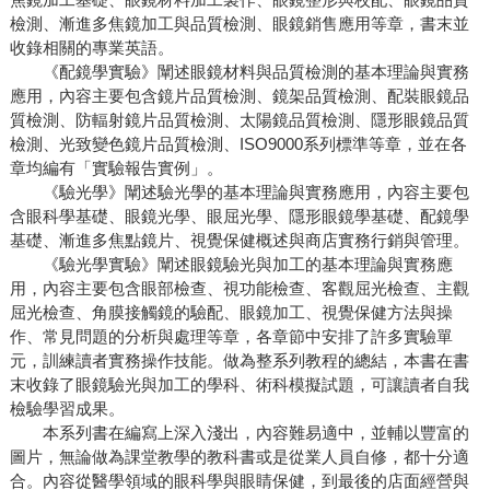
檢測、漸進多焦鏡加工與品質檢測、眼鏡銷售應用等章，書末並
收錄相關的專業英語。
《配鏡學實驗》闡述眼鏡材料與品質檢測的基本理論與實務
應用，內容主要包含鏡片品質檢測、鏡架品質檢測、配裝眼鏡品
質檢測、防輻射鏡片品質檢測、太陽鏡品質檢測、隱形眼鏡品質
檢測、光致變色鏡片品質檢測、ISO9000系列標準等章，並在各
章均編有「實驗報告實例」。
《驗光學》闡述驗光學的基本理論與實務應用，內容主要包
含眼科學基礎、眼鏡光學、眼屈光學、隱形眼鏡學基礎、配鏡學
基礎、漸進多焦點鏡片、視覺保健概述與商店實務行銷與管理。
《驗光學實驗》闡述眼鏡驗光與加工的基本理論與實務應
用，內容主要包含眼部檢查、視功能檢查、客觀屈光檢查、主觀
屈光檢查、角膜接觸鏡的驗配、眼鏡加工、視覺保健方法與操
作、常見問題的分析與處理等章，各章節中安排了許多實驗單
元，訓練讀者實務操作技能。做為整系列教程的總結，本書在書
末收錄了眼鏡驗光與加工的學科、術科模擬試題，可讓讀者自我
檢驗學習成果。
本系列書在編寫上深入淺出，內容難易適中，並輔以豐富的
圖片，無論做為課堂教學的教科書或是從業人員自修，都十分適
合。內容從醫學領域的眼科學與眼睛保健，到最後的店面經營與