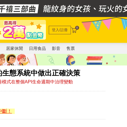
0
登入/註冊
電
居家休閒
日用食品
影音
售票
變的生態系統中做出正確決策
善模式在整個API生命週期中治理變動
中斷！