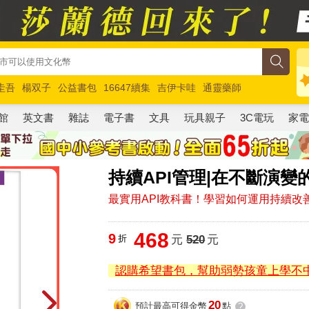
圭吾
楊双子
公益書包
16647續集
吉伊卡哇
通靈藥師
路邊攤新作
馬斯克
玩具總動員5
超慢跑
館
英文書
雜誌
電子書
文具
玩具親子
3C電玩
家
持續API管理|在不斷演
最實用API教科書！學習如何運用持續改
468
9
折
元
520
元
認購希望書包，幫助弱勢孩童上學不
20
預計最高可得金幣
點
?