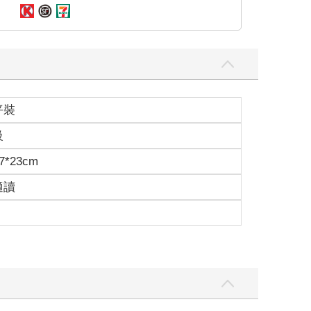
平裝
級
7*23cm
適讀