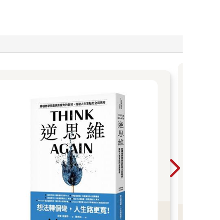
有感
遲
RO
次，
回來