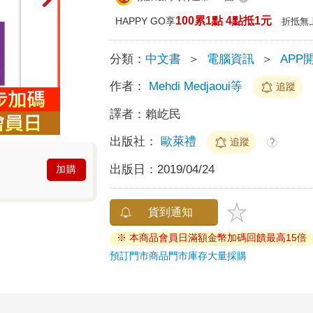
100累1點 4點抵1元
HAPPY GO享
折抵無
分類：
中文書
＞
電腦資訊
＞
APP
作者：
Mehdi Medjaoui等
追蹤
譯者：
賴屹民
出版社：
歐萊禮
追蹤
?
出版日：
2019/04/24
加購
貨到通知
※ 本商品會員日滿額金幣加碼回饋最高15倍
預訂門市商品
門市庫存
大量採購