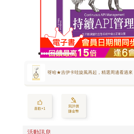
呀哈★吉伊卡哇旋風再起，精選周邊看過來
寫評價
喜歡+1
賺金幣
活動訊息