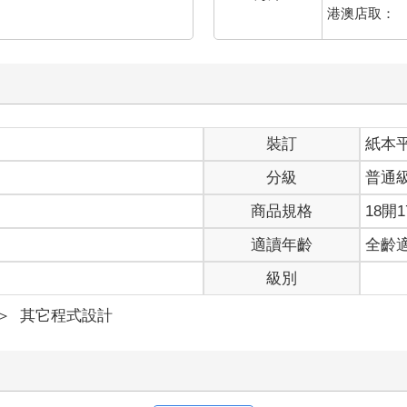
港澳店取：
裝訂
紙本
分級
普通
商品規格
18開1
適讀年齡
全齡
級別
＞
其它程式設計