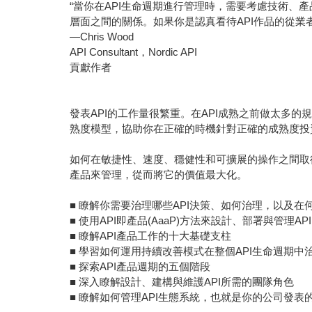
“當你在API生命週期進行管理時，需要考慮技術、
層面之間的關係。如果你是認真看待API作品的從業
—Chris Wood
API Consultant，Nordic API
貢獻作者
發表API的工作量很繁重。在API成熟之前做太多
熟度模型，協助你在正確的時機針對正確的成熟度投
如何在敏捷性、速度、穩健性和可擴展的操作之間取得平
產品來管理，從而將它的價值最大化。
■ 瞭解你需要治理哪些API決策、如何治理，以及在
■ 使用API即產品(AaaP)方法來設計、部署與管理API
■ 瞭解API產品工作的十大基礎支柱
■ 學習如何運用持續改善模式在整個API生命週期中
■ 探索API產品週期的五個階段
■ 深入瞭解設計、建構與維護API所需的團隊角色
■ 瞭解如何管理API生態系統，也就是你的公司發表的