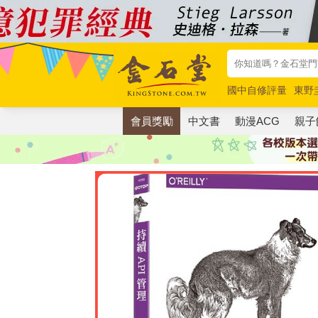
國中自修評量
東野
唯紅花綻放
奧德賽
會員獎勵
中文書
動漫ACG
親子