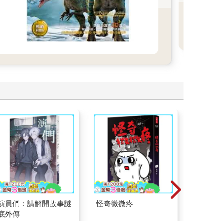
主」
演員們：請解開故事謎
怪奇微微疼
一本書
底外傳
【漫畫