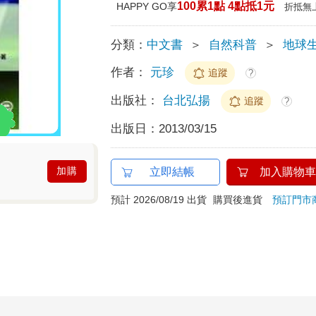
100累1點 4點抵1元
HAPPY GO享
折抵無
分類：
中文書
＞
自然科普
＞
地球生
作者：
元珍
追蹤
?
出版社：
台北弘揚
追蹤
?
出版日：
2013/03/15
加購
立即結帳
加入購物車
預計 2026/08/19 出貨
購買後進貨
預訂門市