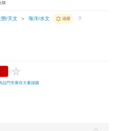
上限
態/天文
＞
海洋/水文
追蹤
?
商品
門市庫存
大量採購