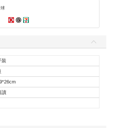
全球
平裝
級
9*26cm
適讀