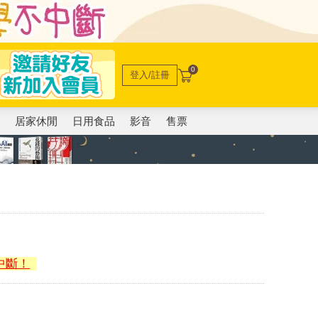
0
登入/註冊
電
居家休閒
日用食品
影音
售票
中斷！