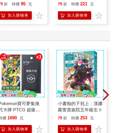
行動」
95
221
79
折
特價
元
79
折
特價
元
79
折
開關，
「行動
加入購物車
加入購物車
加
學方法
Pokemon寶可夢集換
小書痴的下剋上：漢娜
超幸福
式卡牌 PTCG 超級進
蘿蕾貴族院五年級生Ⅱ
焙材料
化 擴充包 綠寶石風暴
愛配色
1690
253
特價
元
79
折
特價
元
79
折
（+隨機彈3包）
加入購物車
加入購物車
加