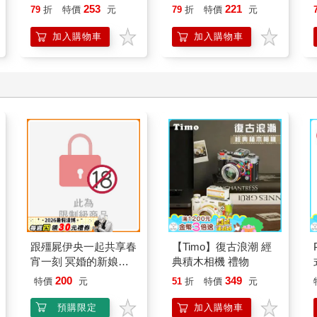
253
221
79
折
特價
元
79
折
特價
元
加入購物車
加入購物車
跟殭屍伊央一起共享春
【Timo】復古浪潮 經
宵一刻 冥婚的新娘番
典積木相機 禮物
外篇
200
349
特價
元
51
折
特價
元
預購限定
加入購物車