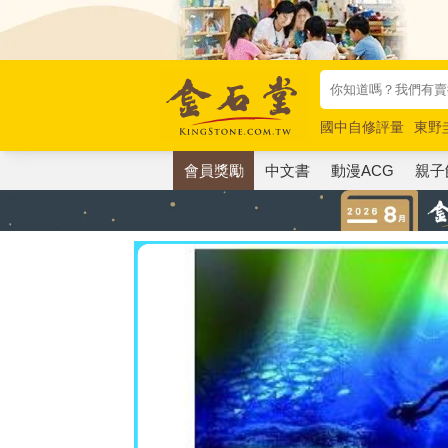
國中自修評量
東野
唯紅花綻放
奧德賽
會員獎勵
中文書
動漫ACG
親子