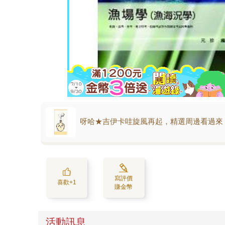
呀哈★吉伊卡哇旋風再起，精選周邊看過來
寫評價
喜歡+1
賺金幣
活動訊息