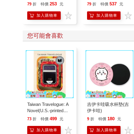
253
537
79
折
特價
元
79
折
特價
元
加入購物車
加入購物車
您可能會喜歡
Taiwan Travelogue: A
吉伊卡哇吸水杯墊(吉
Novel(U.S.-printed
伊卡哇)
edition)
499
180
73
折
特價
元
9
折
特價
元
加入購物車
加入購物車