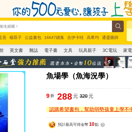
圭吾
楊双子
公益書包
16647續集
吉伊卡哇
高希均
通靈藥師
路邊攤新作
馬斯克
玩具總動員5
超慢跑
館
英文書
雜誌
電子書
文具
玩具親子
3C電玩
家
魚場學（魚海況學）
288
9
折
元
320
元
認購希望書包，幫助弱勢孩童上學不
10
預計最高可得金幣
點
?