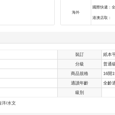
國際快遞：
海外
港澳店取：
裝訂
紙本
分級
普通
商品規格
16開1
適讀年齡
全齡
級別
海洋/水文