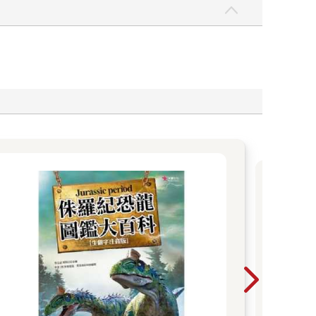
全
熊，
然分
粉