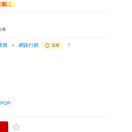
中斷！
上限
業務
＞
網路行銷
追蹤
?
POP