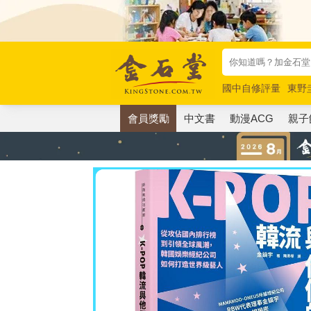
國中自修評量
東野
唯紅花綻放
奧德賽
會員獎勵
中文書
動漫ACG
親子