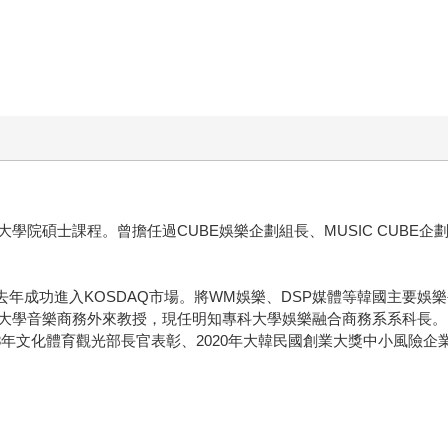
課程。曾擔任過CUBE娛樂企劃組長、MUSIC CUBE企劃部長、Rai
作公司，去年成功進入KOSDAQ市場。將WM娛樂、DSP媒體等韓國主
大學音樂商務外來教授，現任明知專科大學娛樂融合商務系系科長。曾
18年文化體育觀光部長官表彰、2020年大韓民國創業大獎中小風險企