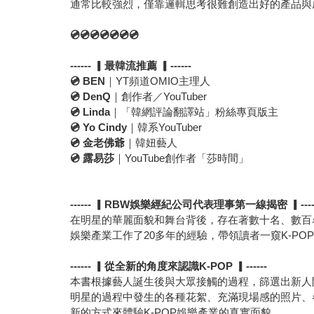
通常比較強烈，僅靠邏輯思考很難創造出好的產品與
💿💿💿💿💿💿💿
------
▎
最韓流推薦
▎
------
💿
BEN
｜YT頻道OMIO主理人
💿
DenQ
｜創作者／YouTuber
💿
Linda
｜「韓網評論翻譯站」粉絲專頁版主
💿
Yo Cindy
｜韓系YouTuber
💿
金老佛爺
｜韓妞藝人
💿
露易莎
｜YouTube創作者「莎時間」
------
▎
RBW
娛樂經紀公司代表理事第一線揭密
▎
---
在明星的華麗面貌和舞台背後，存在著數十名、數百名為打
娛樂產業工作了20多年的經驗，帶領讀者一窺K-P
------
▎
從全新的角度來認識
K-POP
▎
------
本書根據藝人誕生後與大眾接觸的過程，篩選出新人開
明星的過程中發生的各種花絮、充滿現場感的照片、
新的方式來體驗K-POP娛樂產業的真實面貌。