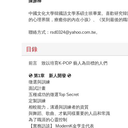
陳彥樺
中國文化大學韓國語文學系碩士班畢業。喜歡研究韓
的心理界限，療癒你的內在小孩》、《笑到最後的職
聯絡方式：rsd0324@yahoo.com.tw。
目錄
前言 致以培育K-POP 藝人為目標的人們
💿 第1章 新人開發 💿
徵選與訓練
面試計畫
五種成功的徵選Top Secret
定製訓練
相較能力，溝通與訓練者的資質
與舞蹈、歌曲、才氣同樣重要的人品和常識
為了職涯的心靈控制
【實務訪談】 ModernK金亨圭代表