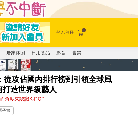
0
登入/註冊
電
居家休閒
日用食品
影音
售票
地：從攻佔國內排行榜到引領全球風
何打造世界級藝人
的角度來認識K-POP
 電子書