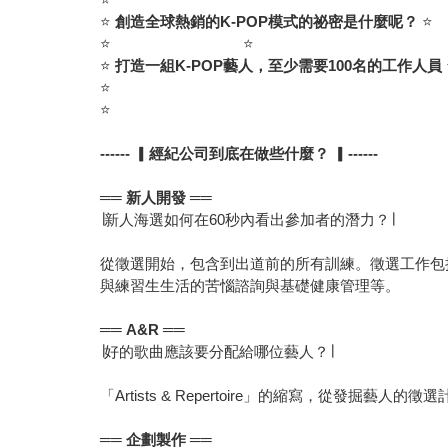
⭐
創造全球熱銷的
K-POP
模式的祕密是什麼呢？
⭐
⭐ ⭐
⭐
打造一組
K-POP
藝人，至少需要
100
名的工作人員
⭐
⭐
------
▎
經紀公司到底在做些什麼？
▎
------
══
新人開發
══
∣新人海選如何在60秒內看出參加者的潛力？∣
從徵選開始，包含到出道前的所有訓練。徵選工作包
與練習生生活的苦惱諮詢與基礎健康管理等。
══
A&R
══
∣好的歌曲應該要分配給哪位藝人？∣
「Artists & Repertoire」的縮寫，從
══
企劃製作
══