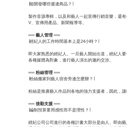
∣能開發哪些週邊商品？∣
製作音源專輯，以及和藝人一起宣傳行銷音樂，還有
V、宣傳用產品、新聞報導等。
══
藝人管理
══
∣經紀人的工作時間基本上是24小時？∣
即大家熟悉的經紀人。一旦藝人開始出道，經紀人要
各種媒體為對象，進行藝人演出的邀約交涉。
══
粉絲管理
══
∣粉絲搬家到藝人宿舍旁邊怎麼辦？∣
粉絲是推廣藝人作品到各地的強力支援者，因此，讓
══
後勤支援
══
∣編制預算要用感性而不是理性？∣
經紀公司公司進行的各種計畫大部分是由人、即由藝