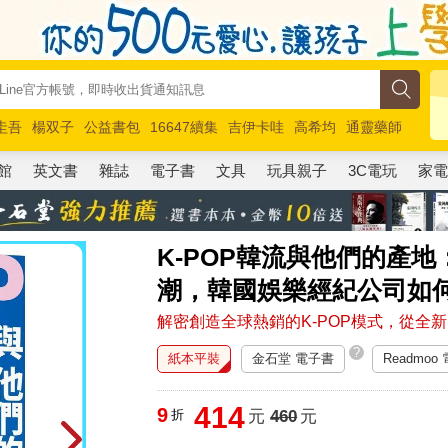
圭吾
楊双子
公益書包
16647續集
吉伊卡哇
高希均
通靈藥師
路邊攤新作
馬斯克
玩具總動員5
超慢跑
館
英文書
雜誌
電子書
文具
玩具親子
3C電玩
家
K-POP韓流與他們的產
潮，韓國娛樂經紀公司如
解密創造全球熱銷的K-POP模式，從全新
?
紙本平裝
金石堂 電子書
Readmoo
414
9
折
元
460
元