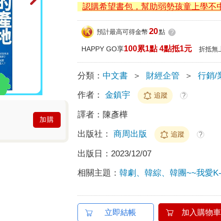
認購希望書包，幫助弱勢孩童上學不
20
預計最高可得金幣
點
?
100累1點 4點抵1元
HAPPY GO享
折抵無
分類：
中文書
＞
財經企管
＞
行銷/
作者：
金鎮宇
追蹤
?
譯者：
陳彥樺
加購
出版社：
商周出版
追蹤
?
出版日：
2023/12/07
相關主題：
韓劇、韓綜、韓團~~我愛K-
立即結帳
加入購物車