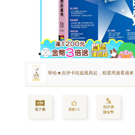
呀哈★吉伊卡哇旋風再起，精選周邊看過來
寫評價
電子書
喜歡+1
賺金幣