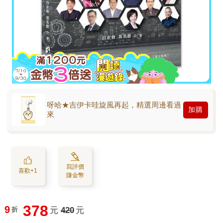
呀哈★吉伊卡哇旋風再起，精選周邊看過
加購
來
寫評價
喜歡+1
賺金幣
378
9
折
元
420
元