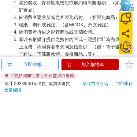
易於腐敗、保存期限較短或解約時即將逾期。（如：生
鮮食品）
依消費者要求所為之客製化給付。（客製化商品）
報紙、期刊或雜誌。（含MOOK、外文雜誌）
經消費者拆封之影音商品或電腦軟體。
非以有形媒介提供之數位內容或一經提供即為完成之線
上服務，經消費者事先同意始提供。（如：電子書、電
子雜誌、下載版軟體、虛擬商品…等）
已拆封之個人衛生用品。（如：內衣褲、刮鬍刀、除毛
立即結帳
加入購物車
刀…等）
※ 下方點圖前往本月金石堂強力推薦
若非上列種類商品，均享有到貨7天的猶豫期（含例假
日）。
預計 2026/08/15 出貨
購買後進貨
預訂門市商品
門市庫存
大量採購
辦理退換貨時，商品（組合商品恕無法接受單獨退貨）必須
是您收到商品時的原始狀態（包含商品本體、配件、贈品、
保證書、所有附隨資料文件及原廠內外包裝…等），請勿直
接使用原廠包裝寄送，或於原廠包裝上黏貼紙張或書寫文
字。
退回商品若無法回復原狀，將請您負擔回復原狀所需費用，
嚴重時將影響您的退貨權益。