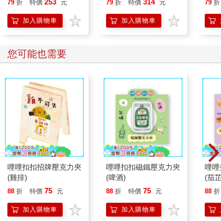
253
314
79
折
特價
元
79
折
特價
元
79
折
加入購物車
加入購物車
您可能也需要
哩哩扣扣招牌壓克力夾
哩哩扣扣磁鐵壓克力夾
哩哩
(雞排)
(啤酒)
(茄芷
75
75
88
折
特價
元
88
折
特價
元
88
折
加入購物車
加入購物車