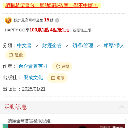
認購希望書包，幫助弱勢孩童上學不中斷！
15
預計最高可得金幣
點
?
100累1點 4點抵1元
HAPPY GO享
折抵無上限
分類：
中文書
＞
財經企管
＞
領導/管理
＞
領導/帶人
追蹤
作者：
台企會菁英群
追蹤
出版社：
渠成文化
追蹤
出版日：
2025/01/21
活動訊息
讀懂全球首富極限思維
2