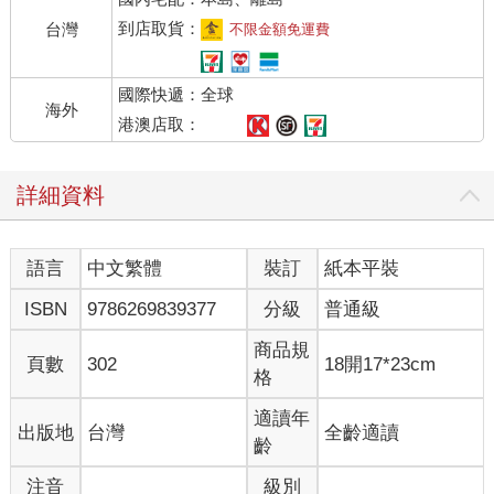
到店取貨：
台灣
不限金額免運費
國際快遞：全球
海外
港澳店取：
詳細資料
語言
中文繁體
裝訂
紙本平裝
ISBN
9786269839377
分級
普通級
商品規
頁數
302
18開17*23cm
格
適讀年
出版地
台灣
全齡適讀
齡
注音
級別