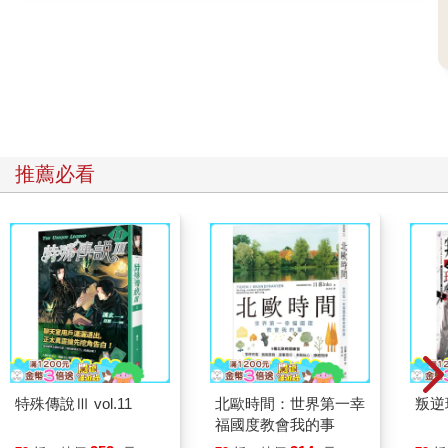
推薦必看
特殊傳說Ⅲ vol.11
北歐時間：世界第一幸
叛逆
福國度教會我的事