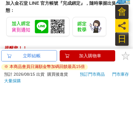
加入金石堂 LINE 官方帳號『完成綁定』，隨時掌握出貨動
會
態：
員
日
提醒您！！
金石堂及銀行均不會請您操作ATM! 如接獲電話要求您前往
ATM提款機，請不要聽從指示，以免受騙上當！
退換貨須知：
**提醒您，鑑賞期不等於試用期，退回商品須為全新狀態**
依據「消費者保護法」第19條及行政院消費者保護處公告之
「通訊交易解除權合理例外情事適用準則」，以下商品購買
後，除商品本身有瑕疵外，將不提供7天的猶豫期：
易於腐敗、保存期限較短或解約時即將逾期。（如：生
鮮食品）
依消費者要求所為之客製化給付。（客製化商品）
報紙、期刊或雜誌。（含MOOK、外文雜誌）