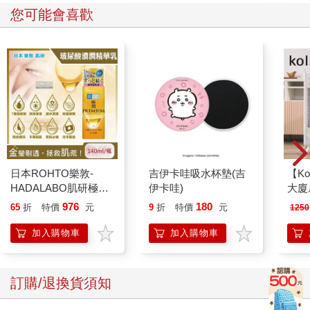
您可能會喜歡
日本ROHTO樂敦-
吉伊卡哇吸水杯墊(吉
【Ko
HADALABO肌研極潤
伊卡哇)
大廈扇
金緻7重玻尿酸高效保
976
180
65
折
特價
元
9
折
特價
元
1250
濕潤澤特濃精華乳液
140ml/金瓶(Premium
加入購物車
加入購物車
臉部肌膚護理乳霜,素
顏保養乾肌水凝乳)
訂購/退換貨須知