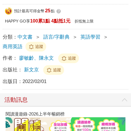
25
預計最高可得金幣
點
?
100累1點 4點抵1元
HAPPY GO享
折抵無上限
分類：
中文書
＞
語言/字辭典
＞
英語學習
＞
商用英語
追蹤
作者：
廖敏齡、陳永文
追蹤
出版社：
新文京
追蹤
出版日：
2022/02/01
活動訊息
閱讀漫遊錄-2026上半年暢銷榜