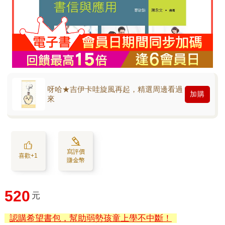
呀哈★吉伊卡哇旋風再起，精選周邊看過
加購
來
寫評價
喜歡+1
賺金幣
520
元
認購希望書包，幫助弱勢孩童上學不中斷！