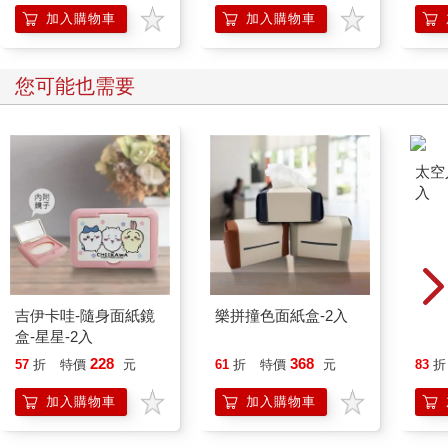
加入購物車
加入購物車
您可能也需要
吉伊卡哇-隨身面紙鏡
樂拼撞色面紙盒-2入
太空
盒-星星-2入
入
228
368
57
折
特價
元
61
折
特價
元
83
折
加入購物車
加入購物車