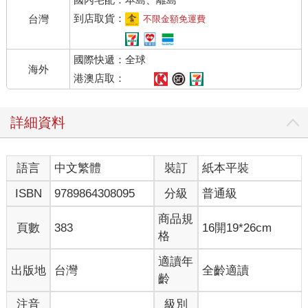
到店取貨：
台灣
不限金額免運費
國際快遞：全球
海外
港澳店取：
詳細資料
語言
中文繁體
裝訂
紙本平裝
ISBN
9789864308095
分級
普通級
商品規
頁數
383
16開19*26cm
格
適讀年
出版地
台灣
全齡適讀
齡
注音
級別