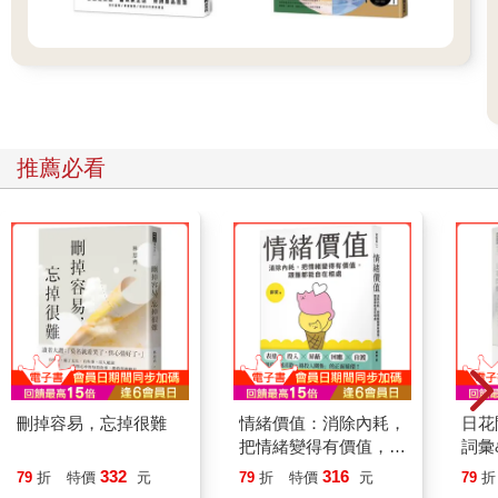
推薦必看
刪掉容易，忘掉很難
情緒價值：消除內耗，
日花
把情緒變得有價值，跟
詞彙
誰都能自在相處
332
316
79
折
特價
元
79
折
特價
元
79
折