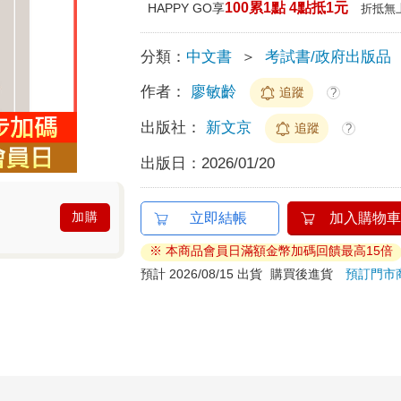
100累1點 4點抵1元
HAPPY GO享
折抵無
分類：
中文書
＞
考試書/政府出版品
作者：
廖敏齡
追蹤
?
出版社：
新文京
追蹤
?
出版日：
2026/01/20
加購
立即結帳
加入購物車
※ 本商品會員日滿額金幣加碼回饋最高15倍
預計 2026/08/15 出貨
購買後進貨
預訂門市