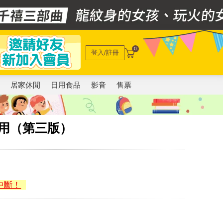
0
登入/註冊
電
居家休閒
日用食品
影音
售票
用（第三版）
中斷！