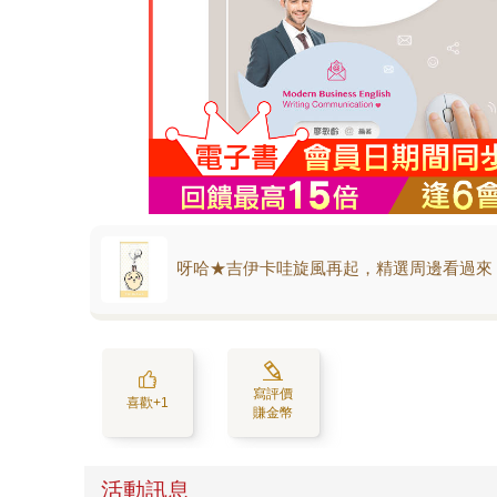
呀哈★吉伊卡哇旋風再起，精選周邊看過來
寫評價
喜歡+1
賺金幣
活動訊息