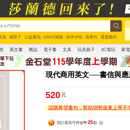
圭吾
楊双子
公益書包
16647續集
吉伊卡哇
高希均
通靈藥師
路邊攤新作
馬斯克
玩具總動員5
超慢跑
館
英文書
雜誌
電子書
文具
玩具親子
3C電玩
家
現代商用英文──書信與應
520
元
認購希望書包，幫助弱勢孩童上學不
25
預計最高可得金幣
點
?