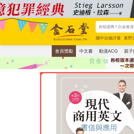
國中自修評量
東野
唯紅花綻放
奧德賽
會員獎勵
中文書
動漫ACG
親子