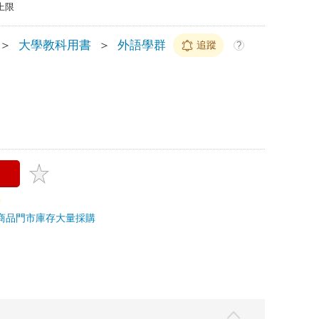
上限
＞
大學教科用書
＞
外語學群
追蹤
?
商品
門市庫存
大量採購