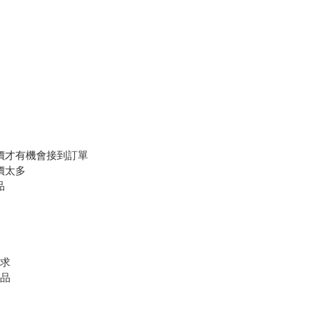
降價才有機會接到訂單
價太多
品
要求
代品