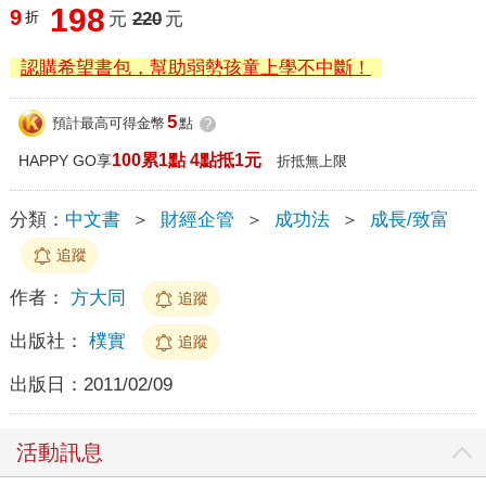
198
9
折
元
220
元
認購希望書包，幫助弱勢孩童上學不中斷！
5
預計最高可得金幣
點
?
100累1點 4點抵1元
HAPPY GO享
折抵無上限
分類：
中文書
＞
財經企管
＞
成功法
＞
成長/致富
追蹤
作者：
方大同
追蹤
出版社：
樸實
追蹤
出版日：
2011/02/09
活動訊息