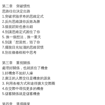
第二章 突破慣性
思路往往決定出路
1.突破求險求奇的思維定式
2.反向思維讓你反敗為勝
3.循規蹈矩也會出錯
4.別讓思維定式困住了你
5. 換一個想法，換一重天
6.別讓「想當然」毀了你
7.擺脫目光短淺的思維習慣
8.別在條條框框中思考
第三章 重視關係
處理好關係，也就抓住了機會
1.好機會不如好人緣
2.廣泛的人際交往是機會的源泉
3. 利用各種方式和途徑擴大交際圈
4.在交際中尋找更多的機會
5.儲蓄關係就是儲蓄機會
第四章 選擇職業