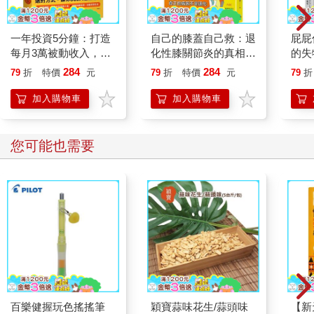
一年投資5分鐘：打造
自己的膝蓋自己救：退
屁屁
每月3萬被動收入，免
化性膝關節炎的真相
的失
看盤、不選股的最強小
【暢銷增訂版】
284
284
79
折
特價
元
79
折
特價
元
79
折
資理財法
加入購物車
加入購物車
您可能也需要
百樂健握玩色搖搖筆
穎寶蒜味花生/蒜頭味
【新