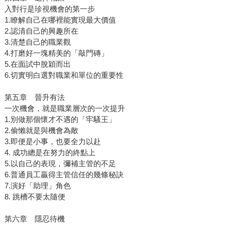
入對行是珍視機會的第一步
1.瞭解自己在哪裡能實現最大價值
2.認清自己的興趣所在
3.清楚自己的職業觀
4.打磨好一塊精美的「敲門磚」
5.在面試中脫穎而出
6.切實明白選對職業和單位的重要性
第五章 晉升有法
一次機會，就是職業層次的一次提升
1.別做那個懷才不遇的「牢騷王」
2.偷懶就是與機會為敵
3.即便是小事，也要全力以赴
4. 成功總是在努力的終點上
5.以自己的表現，彌補主管的不足
6.普通員工贏得主管信任的幾條秘訣
7.演好「助理」角色
8. 跳槽不要太隨便
第六章 隱忍待機