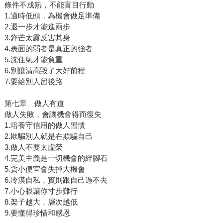
條件不成熟，不能盲目行動
1.適時低頭，為機會做足準備
2.退一步才能進兩步
3.鋒芒太露反害其身
4.表面的弱者是真正的強者
5.沈住氣才能負重
6.別讓清高毀了大好前程
7.要給別人留後路
第七章 做人有道
做人失敗，會讓機會得而復失
1.培養守信用的做人習慣
2.欺騙別人就是在欺騙自己
3.做人不要太虛榮
4.完美主義是一切機會的絆腳石
5.貪小便宜會失掉大機會
6.冷漠自私，實則跟自己過不去
7.小心眼讓你寸步難行
8.架子越大，層次越低
9.要懂得珍惜和感恩