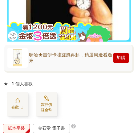
呀哈★吉伊卡哇旋風再起，精選周邊看過
加購
來
★
1
個人喜歡
寫評價
喜歡+1
賺金幣
?
紙本平裝
金石堂 電子書