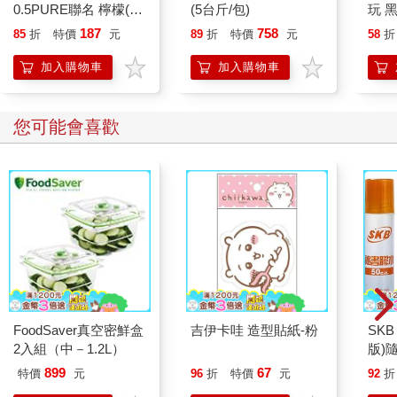
0.5PURE聯名 檸檬(限
(5台斤/包)
玩 
量)
187
758
85
折
特價
元
89
折
特價
元
58
折
加入購物車
加入購物車
您可能會喜歡
FoodSaver真空密鮮盒
吉伊卡哇 造型貼紙-粉
SKB
2入組（中－1.2L）
版)
899
67
特價
元
96
折
特價
元
92
折