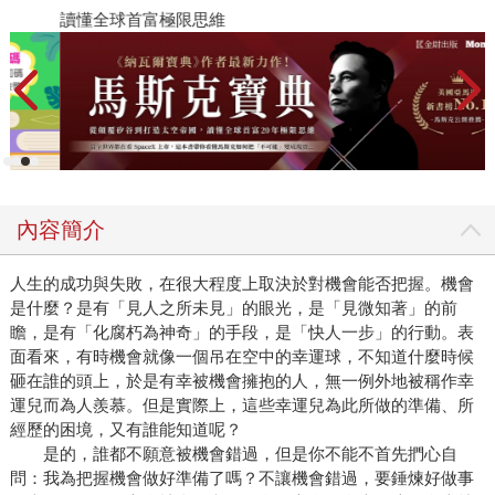
讀懂全球首富極限思維
2
內容簡介
人生的成功與失敗，在很大程度上取決於對機會能否把握。機會
是什麼？是有「見人之所未見」的眼光，是「見微知著」的前
瞻，是有「化腐朽為神奇」的手段，是「快人一步」的行動。表
面看來，有時機會就像一個吊在空中的幸運球，不知道什麼時候
砸在誰的頭上，於是有幸被機會擁抱的人，無一例外地被稱作幸
運兒而為人羨慕。但是實際上，這些幸運兒為此所做的準備、所
經歷的困境，又有誰能知道呢？
是的，誰都不願意被機會錯過，但是你不能不首先捫心自
問：我為把握機會做好準備了嗎？不讓機會錯過，要錘煉好做事