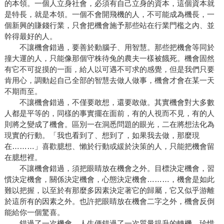
的本領。一個人立身社會，必須有自己立身的資本，這個資本就
是特長，就是本領。一個不會開飛機的人，不可能成為機長，一
個新興的賺錢行業，只會把機會施予那些站在行業門檻之內、並
幹得最好的人。
不讓機會錯過，要善於動腦子、用智慧。那些把機會等同於
撞大運的人，只能像那個守株待兔的農夫一樣被餓死。機會固然
有它不可捉摸的一面，給人以可遇不可求的感覺，但是我們只要
肯用心，調動起自己全部的智慧去做人做事，機會才會在某一天
不期而至。
不讓機會錯過，不僅要敢想，還要敢做。其實機會對大多數
人都是平等的，同樣的事實擺在面前，有的人視而不見，有的人
則將之變成了機會。區別一在洞悉問題的眼光，二在將想法化為
現實的行動。「我也看到了、想到了，如果我去做，那麼現
在………」喜歡臆想、懶於行動或緩於決策的人，只能把機會留
在臆想裡。
不讓機會錯過，須把眼睛放在機會之外。目標決定機會，習
慣決定機會，關係決定機會，心態決定機會………，機會是如此
難以把握，以至於有那麼多因素決定著它的歸屬，它又似乎游離
於這所有的因素之外。也許把眼睛放在機會二字之外，機會反倒
能給你一個驚喜。
錯過了一次機會，人生便錯過了一次質量提升的轉機。珍惜