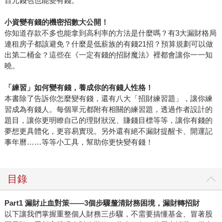
百元錢包也能變有錢。
小資變有錢的機密招數大公開！
你知道存款不多也能拿到高利率的方法是什麼嗎？有3大漏財格局
連租房子都該避免？什麼是低薪族的有錢21招？預算規劃可以做
出第二桶金？這些在《一定有錢的招財魔法》裡都會讓你一一知
曉。
「練習」如何變有錢，養成你的有錢人性格！
本書除了告訴你怎麼變有錢，還有八大「招財練習題」，讓你練
習成為有錢人。每個單元都附有相關的練習題，透過作者設計的
題目，讓你更明瞭自己的理財狀況、賺錢目標等等，讓你有錢的
夢想更具體化，更容易實現。另外還有絕不漏財提醒卡、開運記
事年曆……等等小工具，幫助你更快變有錢！
目錄
Part1 漏財止血對策——3個步驟釐清財務困境，漏財轉招財
以下讓我們掌握重整個人財務三步驟，不需要搞懂基金、冒著股