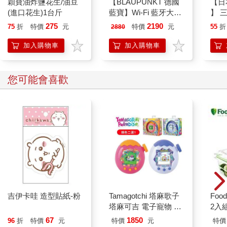
穎寶油炸鹽花生/油豆
【BLAUPUNKT 德國
【日本
(進口花生)1台斤
藍寶】Wi-Fi 藍牙大螢
】 
幕八點傳感體脂計
款人
275
2190
75
折
特價
元
特價
元
55
折
2880
(BPH-ME02W)
髮飾
耳狗
加入購物車
加入購物車
您可能會喜歡
吉伊卡哇 造型貼紙-粉
Tamagotchi 塔麻歌子
Foo
塔麻可吉 電子寵物 樂
2入
園系列（熱帶橙果／極
67
1850
96
折
特價
元
特價
元
特價