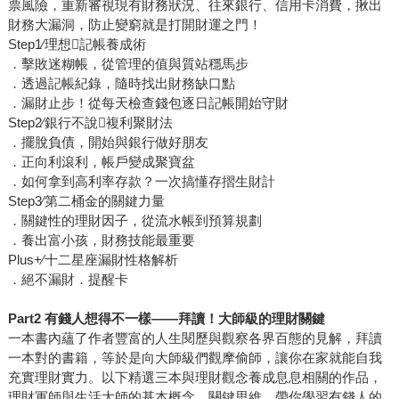
票風險，重新審視現有財務狀況、往來銀行、信用卡消費，揪出
財務大漏洞，防止變窮就是打開財運之門！
Step1∕理想記帳養成術
．擊敗迷糊帳，從管理的值與質站穩馬步
．透過記帳紀錄，隨時找出財務缺口點
．漏財止步！從每天檢查錢包逐日記帳開始守財
Step2∕銀行不說複利聚財法
．擺脫負債，開始與銀行做好朋友
．正向利滾利，帳戶變成聚寶盆
．如何拿到高利率存款？一次搞懂存摺生財計
Step3∕第二桶金的關鍵力量
．關鍵性的理財因子，從流水帳到預算規劃
．養出富小孩，財務技能最重要
Plus+∕十二星座漏財性格解析
．絕不漏財．提醒卡
Part2 有錢人想得不一樣——拜讀！大師級的理財關鍵
一本書內蘊了作者豐富的人生閱歷與觀察各界百態的見解，拜讀
一本對的書籍，等於是向大師級們觀摩偷師，讓你在家就能自我
充實理財實力。以下精選三本與理財觀念養成息息相關的作品，
理財軍師與生活大師的基本概念、關鍵思維，帶你學習有錢人的