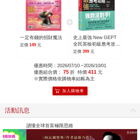
一定有錢的招財魔法
史上最強 New GEPT
全民英檢初級應考攻略
定價
149
元
【增修版】(附贈完整
定價
399
元
一回全真模擬試題＋
1CD＋「Youtor App」
優惠時間：2026/07/10 ~2026/10/01
內含VRP虛擬點讀筆)
優惠組合價：
75
折
特價
411
元
※實際價格依購物車結帳為主
加入購物車
活動訊息
讀懂全球首富極限思維
2