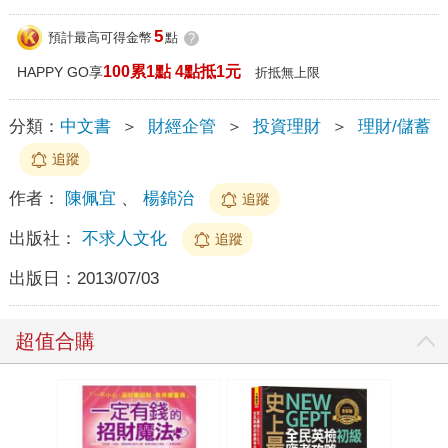
5
預計最高可得金幣
點
?
100累1點 4點抵1元
HAPPY GO享
折抵無上限
分類：
中文書
＞
財經企管
＞
投資理財
＞
理財/儲蓄
追蹤
作者：
陳佩宜
、
楊錦治
追蹤
出版社：
不求人文化
追蹤
出版日：
2013/07/03
超值合購