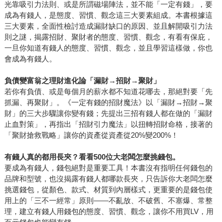
光靠吸引力法則、或是所謂磁場陣法，並不能「一定有錢」，要
成為有錢人，是態度、習慣、觀念這三大要素組成。本書根據這
三大要素，全面性檢討造成漏財缺口的原因、並且解開吸引力法
則之謎，揭露招財、聚財者的態度、習慣、觀念，有看有保庇，
一旦你知道有錢人的態度、習慣、觀念，並且學習這樣做，你也
會成為有錢人。
負債變富翁之理財進化論「漏財→招財→聚財」
若你有負債、或是每個月的薪水都不知道花哪去，那絕對要「先
抓漏、再聚財」。《一定有錢的招財魔法》以「漏財→招財→聚
財」的三大步驟讓你變有錢；先提出三招有錢人都在做的「漏財
止血對策」，再指出「招財引力魔法」以扭轉招財命格，接著的
「聚財搶救戰略」讓你的資產從資產從20%變200%！
有錢人真的都用長夾？看看500位大老闆怎麼挑錢包。
要成為有錢人，錢包絕對是重要工具！本書沒有指明任何錢包的
品牌和型號，也沒揭露有錢人都哪款長夾，只告訴你大老闆怎麼
挑選錢包，從顏色、款式、材質到內層樣式，更重要的是錢包使
用上的「三不一經常」原則——不亂放、不破舊、不塞爆、常整
理，建立有錢人用錢包的態度、習慣、觀念，讓你不用買LV，用