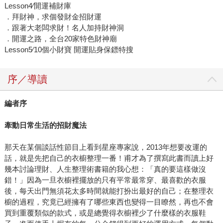
Lesson4∕開運補財庫
．拜財神，求個發財金招財運
．跟著大老闆求財！名人加持財神洞
．開運之路，全台20家特色財神廟
Lesson5∕10個小財寶 開運貼身保鏢特搜
序／導讀
編者序
牽動日常生活的招財魔法
那天在某個談話性節目上看到星座專家說，2013年想要改運的
話，就是先把自己的衣櫥整理一番！甫才為了撰寫此書而讀上好
幾本討論理財、人生整理術書籍的我心想：「真的要這樣做沒
錯！」因為一旦衣櫥裡擺放的只有平常最常穿、最喜歡的衣服
後，每天出門無須花太多時間就能打扮出最好的自己；在整理衣
櫥的過程，究竟已經擁有了哪些東西也變得一目瞭然，再也不會
買到重覆類似的款式，或是總覺得衣櫥裡少了什麼樣的衣服鞋