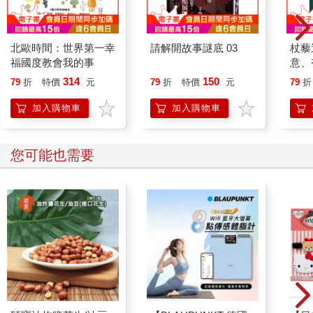
北歐時間：世界第一幸
請解開故事謎底 03
杖藜
福國度教會我的事
意、
恭談
314
150
79
折
特價
元
79
折
特價
元
79
折
想
加入購物車
加入購物車
您可能也需要