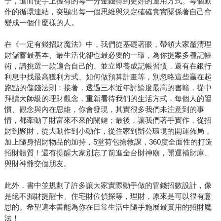
子，進而使手上握有的每一分金錢得到更好的運用方式。每個動
作的循環連結，突顯出每一個思維與決定確確實實關係著自己會
變成一個什麼樣的人。
在《一定有錢招財魔法》中，我們從基礎著眼，帶領大家釐清理
財儲蓄最基本、最生活化卻也最必要的一環，為你提案多種記帳
術，請挑選一款適合自己的、並立即養成記帳習慣，還有在銀行
利息中找最高獲利方式、如何做預算計畫等，別忽略這些贏在起
跑點的儲錢法則；接著，透過三本近年討論度最高的書籍，從中
拜讀大師級的理財觀念，重新看待我們的生活方式，每個人的習
慣、觀念與內在思維，你會發現，其實很多我們未注意到的事
情，都牽動了財富來不來的關鍵；最後，讓我們著手實作，從招
財到聚財，從大動作到小動作，從住家到辦公環境的開運佈局，
加上隨身招財物品的加持，5堂荷包搶救課，360度全面性的打造
招財體質！還有提醒大家別忘了前進全台財神廟，開運補財庫、
與財神爺交個朋友。
此外，書中並規劃了許多讓大家實際動手做的管錢招數設計，像
是絕不漏財提醒卡、住宅財位偵探等，理財，原來是可以很有意
思的。希望這本書能為你在日常生活中隨手施展最實用的招財魔
法！