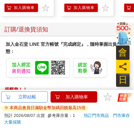
地冰雪）
加入購物車
加入購物車
訂購/退換貨須知
加入金石堂 LINE 官方帳號『完成綁定』，隨時掌握出貨動
會
態：
員
日
提醒您！！
金石堂及銀行均不會請您操作ATM! 如接獲電話要求您前往
立即結帳
加入購物車
ATM提款機，請不要聽從指示，以免受騙上當！
※ 本商品會員日滿額金幣加碼回饋最高15倍
退換貨須知：
預計 2026/08/07 出貨
參考庫存量：1
預訂門市商品
門市庫存
大量採購
**提醒您，鑑賞期不等於試用期，退回商品須為全新狀態**
依據「消費者保護法」第19條及行政院消費者保護處公告之