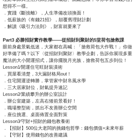
想得不一樣。
．實踐《斷捨離》，人生準備改頭換面！
．低薪族的《有錢21招》，顛覆舊理財計劃
．解讀《吸引力法則》，財富就要來了
Part3 必勝招財實作教學——從招財到聚財的5堂荷包搶救課
眼前身處景氣低迷，大家都在高喊：「搶救荷包大作戰！」你做
好準備了嗎？以下〈從招財到聚財〉教學企劃，告訴你展現多重
魔法的大小開運招式，讓你擺脫月光族，搶救荷包五步到位！
Lesson1∕開運住宅旺財裝潢術
．買屋看清楚，3大漏財格局out！
．住宅開運逆轉勝，掌管家中財帛風水學
．三大居家財位，財氣提升速記
Lesson2∕業績攀升的辦公室設計
．辦公室建築，左高右矮前景看好！
．職場整型術，抓出不友善辦公空間
．座位挑選、桌面佈置全面對策
Lesson3∕守財+招財的錢包教養術
．【招財】500位大老闆的挑錢包哲學：錢包價值=未來年薪
．【守財】使用錢包的改善建議