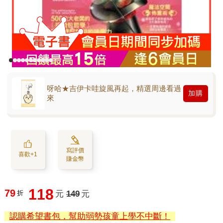
呀哈★吉伊卡哇旋風再起，精選周邊看過
加購
來
寫評價
喜歡+1
賺金幣
118
79
折
元
149
元
認購希望書包，幫助弱勢孩童上學不中斷！