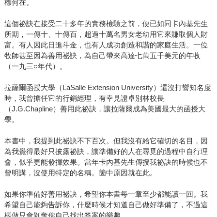
標何在。
這個祕訣在接受二十多年的實務檢驗之前，便已如同卡內基先生
所期，一傳十、十傳百，超過十萬名男女老幼用它來賺取個人財
富。有人因此日進斗金，也有人成功創造和諧的家庭生活。一位
牧師甚至因為善用祕訣，為自己帶來高達七萬五千美元的年收
（一九三○年代）。
拉薩爾函授大學（LaSalle Extension University）還沒打響知名度
時，我曾擔任它的行銷經理，有幸見證卓別林校長
（J.G.Chapline）善用此祕訣，讓拉薩爾成為美國最大的函授大
學。
本書中，我提到此祕訣不下百次。但我沒有給它確切的名目，因
為我覺得最好只披露祕訣，讓準備好的人在尋覓的過程中自行理
會，似乎更能發揮效果。當年卡內基先生傳授我祕訣的時候也不
曾明講，沒使用特定的名稱。箇中原因就在此。
如果你準備好善用祕訣，希望你本書每一章至少都能讀一回。我
希望自己能夠告訴你，什麼時候才知道自己做好準備了，不過這
樣做只會剝奪你自己找出答案的樂趣。