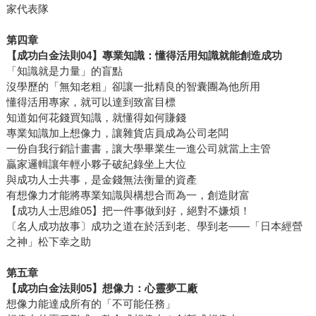
家代表隊
第四章
【成功白金法則
04
】專業知識：懂得活用知識就能創造成功
「知識就是力量」的盲點
沒學歷的「無知老粗」卻讓一批精良的智囊團為他所用
懂得活用專家，就可以達到致富目標
知道如何花錢買知識，就懂得如何賺錢
專業知識加上想像力，讓雜貨店員成為公司老闆
一份自我行銷計畫書，讓大學畢業生一進公司就當上主管
贏家邏輯讓年輕小夥子破紀錄坐上大位
與成功人士共事，是金錢無法衡量的資產
有想像力才能將專業知識與構想合而為一，創造財富
【成功人士思維05】把一件事做到好，絕對不嫌煩！
〔名人成功故事〕成功之道在於活到老、學到老——「日本經營
之神」松下幸之助
第五章
【成功白金法則
05
】想像力：心靈夢工廠
想像力能達成所有的「不可能任務」