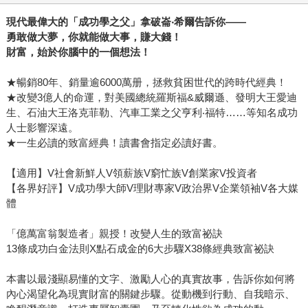
現代最偉大的「成功學之父」拿破崙
‧
希爾告訴你
——
勇敢做大夢，你就能做大事，賺大錢！
財富，始於你腦中的一個想法！
★暢銷80年、銷量逾6000萬册，拯救貧困世代的跨時代經典！
★改變3億人的命運，對美國總統羅斯福&威爾遜、發明大王愛迪
生、石油大王洛克菲勒、汽車工業之父亨利‧福特……等知名成功
人士影響深遠。
★一生必讀的致富經典！讀書會指定必讀好書。
【適用】V社會新鮮人V領薪族V窮忙族V創業家V投資者
【各界好評】V成功學大師V理財專家V政治界V企業領袖V各大媒
體
「億萬富翁製造者」親授！改變人生的致富祕訣
13條成功白金法則X點石成金的6大步驟X38條經典致富祕訣
本書以最淺顯易懂的文字、激勵人心的真實故事，告訴你如何將
內心渴望化為現實財富的關鍵步驟。從動機到行動、自我暗示、