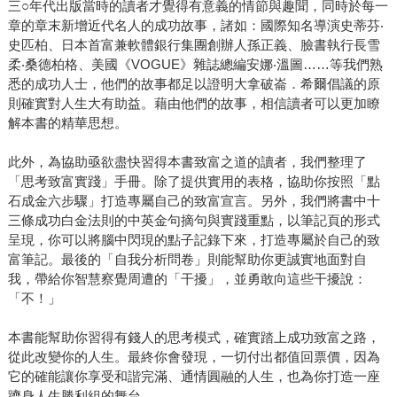
三○年代出版當時的讀者才覺得有意義的情節與趣聞，同時於每一
章的章末新增近代名人的成功故事，諸如：國際知名導演史蒂芬‧
史匹柏、日本首富兼軟體銀行集團創辦人孫正義、臉書執行長雪
柔‧桑德柏格、美國《VOGUE》雜誌總編安娜‧溫圖……等我們熟
悉的成功人士，他們的故事都足以證明大拿破崙．希爾倡議的原
則確實對人生大有助益。藉由他們的故事，相信讀者可以更加瞭
解本書的精華思想。
此外，為協助亟欲盡快習得本書致富之道的讀者，我們整理了
「思考致富實踐」手冊。除了提供實用的表格，協助你按照「點
石成金六步驟」打造專屬自己的致富宣言。另外，我們將書中十
三條成功白金法則的中英金句摘句與實踐重點，以筆記頁的形式
呈現，你可以將腦中閃現的點子記錄下來，打造專屬於自己的致
富筆記。最後的「自我分析問卷」則能幫助你更誠實地面對自
我，帶給你智慧察覺周遭的「干擾」，並勇敢向這些干擾說：
「不！」
本書能幫助你習得有錢人的思考模式，確實踏上成功致富之路，
從此改變你的人生。最終你會發現，一切付出都值回票價，因為
它的確能讓你享受和諧完滿、通情圓融的人生，也為你打造一座
躋身人生勝利組的舞台。