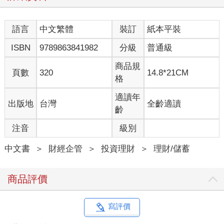
東橘郡。）
語言
中文繁體
裝訂
紙本平裝
他現身在愛迪生的實驗室，宣稱是來和這位發明家合作。多年
後，當愛迪生談起兩人初次會晤的情形，他的印象是：「他大喇
ISBN
9789863841982
分級
普通級
喇地站在我面前，看起來是個道地的流浪漢，但眉宇之間隱隱透
著一股不凡氣度，散發出一股既來之、必得之的決心。多年來我
商品規
頁數
320
14.8*21CM
和三教九流打交道的經驗告訴我，當一個人真正深切渴望獲得某
格
樣東西時，他會不惜付出一切代價賭上未來前程，而且是十拿九
穩。於是我給了他所要求的機會，因為我看得出來他豁出去了，
適讀年
出版地
台灣
全齡適讀
不成功、誓不休。最終結果證明，我做對了。」
齡
注音
級別
年輕的巴恩斯不可能靠著儀表進入愛迪生的公司。因為他的外表
只會扣分、不會加分。真正的決定性因素是他的念力。
中文書
＞
財經企管
＞
投資理財
＞
理財/儲蓄
巴恩斯未能在第一次會面就和愛迪生建立合夥關係，卻獲准進入
後者的辦公室工作；儘管工資微薄，工作內容對愛迪生而言無關
商品評價
緊要，對巴恩斯來說卻至關重大，因為他獲得一個展現「交涉買
賣」能力的良機，好讓他屬意的「合夥人」能親眼目睹。
寫評價
幾個月過去了，巴恩斯自己私下訂定的目標，亦即立定決心達成