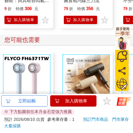
藝術：與其暗吞悶氣，
圖實戰均線三刀流
不分
說服你自己相信：終有一天一定會有錢。這麼六個步驟的目的是
不如機智應對！向京都
金、
306
356
9
折
特價
元
79
折
特價
元
79
折
讓你渴望財富，因而形成使命必達的堅定決心，說服自己「相
人學曖昧表達，以腦科
賺，
信」夢想終會實現。
學為基礎的表達絕技！
締造
加入購物車
加入購物車
律
唯有心存「致富意識」的人才可能大富大貴。致富意識指的是，
自己如此全心全意地渴望致富，以致看得到自己真的已經坐擁財
您可能也需要
富了。
對於那些不理解人類心智活動原則的人而言，這些指示可能顯得
不切實際；但如果這些人知道這是安德魯．卡內基親授的信條，
而且他是從一名鋼鐵廠的普通工人做起，出身卑賤，卻因為採行
這些原則而賺到億萬美元財富，肯定會就此改觀。
如果他們也知道，筆者推薦的六道步驟實際上經過湯瑪士．愛迪
生的縝密檢視，或許更有幫助。愛迪生為六道步驟背書，同意它
立即結帳
加入購物車
們不僅是累積財富不可或缺的元素，也是達到任何目標的基本功
FLYCO 飛科 高速負離
【ISITO】DC負離子
小呸
夫。
※ 下方點圖前往本月金石堂強力推薦
子吹風機FH6371TW
摺疊吹風機(IS-
拉扣
預計 2026/08/10 出貨
參考庫存量：1
預訂門市商品
門市庫存
25E07D)
1680
599
特價
元
特價
元
88
折
這些步驟不要求你必然得「勞心勞力」，也不要求你犧牲奉獻；
1990
880
大量採購
不會讓你變成誇張可笑、愚不可及的傻子；身體力行時不需要輔