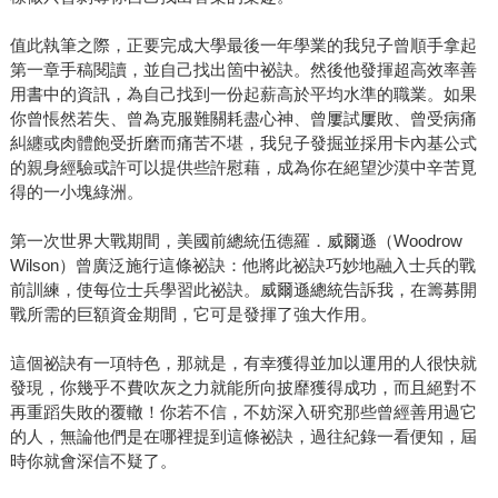
值此執筆之際，正要完成大學最後一年學業的我兒子曾順手拿起
第一章手稿閱讀，並自己找出箇中祕訣。然後他發揮超高效率善
用書中的資訊，為自己找到一份起薪高於平均水準的職業。如果
你曾悵然若失、曾為克服難關耗盡心神、曾屢試屢敗、曾受病痛
糾纏或肉體飽受折磨而痛苦不堪，我兒子發掘並採用卡內基公式
的親身經驗或許可以提供些許慰藉，成為你在絕望沙漠中辛苦覓
得的一小塊綠洲。
第一次世界大戰期間，美國前總統伍德羅．威爾遜（Woodrow
Wilson）曾廣泛施行這條祕訣：他將此祕訣巧妙地融入士兵的戰
前訓練，使每位士兵學習此祕訣。威爾遜總統告訴我，在籌募開
戰所需的巨額資金期間，它可是發揮了強大作用。
這個祕訣有一項特色，那就是，有幸獲得並加以運用的人很快就
發現，你幾乎不費吹灰之力就能所向披靡獲得成功，而且絕對不
再重蹈失敗的覆轍！你若不信，不妨深入研究那些曾經善用過它
的人，無論他們是在哪裡提到這條祕訣，過往紀錄一看便知，屆
時你就會深信不疑了。