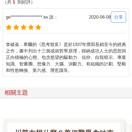
的明確主要目標顯然毫無進展，不過他的內心正起著重大的變
（共
1
則好評）
化，那股成為愛迪生商業夥伴的渴望日益強烈。心理學家說得沒
錯：「當一個人真正為某件事做好準備，那件事就會自動上
分享
ge******************.tw 說：
2020-06-08
門。」巴恩斯早就準備好與愛迪生合夥做生意，他心意已決，不
達目標絕不罷手。
他不曾對自己說：「唉，苦等有何用？我想還是趁早死了這條
拿破崙．希爾的《思考致富》是於1937年撰寫長銷至今的經典
心，改當業務員算了。」反而這樣說：「我大老遠跑到這裡，就
之作，書中列出十三個成就哲學原理，歸納成功人士的思想與
是為了要和愛迪生合夥做生意，即使得耗上一輩子也在所不
正向積極的心態。包含慾望的驅動力、信仰、自我暗示、專業
惜。」他還真的是豁出去了！
知識、智囊團、想像力、大腦、決斷力、有組織的計劃、堅毅
倘若人人都能定下一道明確目標，甘願為它付出所有，直到有一
天成為畢生熱情之所寄，人生的風景將會截然不同！
相關主題
也許，當時年輕的巴恩斯尚且不明白這個道理，但因為有一副牛
脾氣，卯起來想滿足心中渴望，因此注定他能剷除大大小小的障
礙，並為自己帶來尋覓良久的大好機會。
當機會上門時，形式與來源雙雙出乎他的預期。這是機會女神善
玩的把戲之一，祂老愛狡猾地走後門，還常常偽裝成噩運或一時
的挫敗。或許正因如此，我們多數人才會與機會擦身而過。