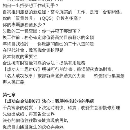
如何一出招夢想工作就到手？
自我推銷服務的新途徑：當今所謂的「工作」是指「合夥關係」
你的「質量兼具」（QQS）分數有多高？
你的專屬服務值多少？
失敗的三十種肇因：你一共犯了哪幾項？
換工作前，務必確定你值得高於目前薪水的金額
年終自我檢討——你應該問自己的二十八道問題
在現代社會，致富機會俯拾即是
資本制度的重要性
合法擁有財富最可靠的做法：提供有用服務
【成功人士思維07】明確可行的計畫，將渴望落實為財富。
〔名人成功故事〕按部就班逐夢踏實的力量——軟體銀行集團創
辦人孫正義
第七章
【成功白金法則
07
】決心：戰勝拖拖拉拉的毛病
千萬富豪的特質：下決定時明快、確實；改變主意卻慢條斯理
先做出成績，再宣告全世界
決心的價值往往取決於實現的勇氣
促成自由國度誕生的決心與勇氣