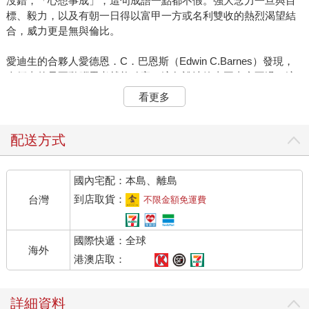
沒錯，「心想事成」，這句成語一點都不假。強大念力一旦與目
標、毅力，以及有朝一日得以富甲一方或名利雙收的熱烈渴望結
合，威力更是無與倫比。
愛迪生的合夥人愛德恩．C．巴恩斯（Edwin C.Barnes）發現，
人們真的只要動腦思考就能致富。這句說法簡直再真實不過。這
不是突然福至心靈的念頭，而是日積月累的結果，一切始自他熱
看更多
烈渴望成為大發明家湯瑪士．愛迪生的事業夥伴。
巴恩斯這道願望的主要特色之一即為「明確」。他就是想要和愛
配送方式
迪生共事，而不是為他工作。詳閱以下他如何轉化渴望為事實的
具體描述，你就更能通盤理解本書所歸納的十三條致富白金原
國內宅配：本島、離島
則。
到店取貨：
台灣
不限金額免運費
當所謂的渴望，或說是一股衝動念頭，第一次閃過巴恩斯的心頭
時，他根本沒有任何足以採取行動的立基點，畢竟他既不認識愛
國際快遞：全球
迪生先生，也湊不足搭火車赴紐澤西州橘郡的費用。前述的困難
海外
高如天險，足以打消多數人實現願望的企圖，不過巴恩斯的渴望
港澳店取：
可是非比尋常！他打定主意，無論如何都要實現願望，最後他終
於決定「偷搭霸王車」，也不要被打敗。（「偷搭霸王車」是指
詳細資料
趁貨櫃火車剛啟動時，他就偷偷跳上一節門戶洞開的車廂，前往