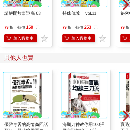
【步驟3】定下一個具體日期，當作你「擁有」那一筆財富的截止
請解開故事謎底 03
特殊傳說Ⅲ vol.11
祕密
日。
【步驟4】打造一套實現渴望的明確計畫，無論是否已做好準備，
150
253
79
折
特價
元
79
折
特價
元
79
折
請立即付諸行動。
加入購物車
加入購物車
【步驟5】寫下一份清晰扼要的聲明。詳載你打算賺取的金額；定
下截止日期；闡述你為了達到目標所願意付出的代價，並清楚描
其他人也買
述自己如何步步實現計畫內容。
【步驟6】每天早、晚大聲誦讀這份聲明。一次在睡前，另一次在
晨起後。你在大聲唸誦、閱讀過程中，就會感受並相信自己已經
準備好擁有這筆財富。
你得確實遵守並奉行第六個步驟，這一點非常重要。
你可能會抱怨，八字都還沒一撇，怎麼可能「看得到自己坐擁大
把銀子」。此時，熱烈渴望就會前來助你一臂之力。
優雅毒舌的高情商回話
海期刀神教你用100張
贏過
如果你真的超級渴望有錢，這股渴望就會變成執念，毫無困難地