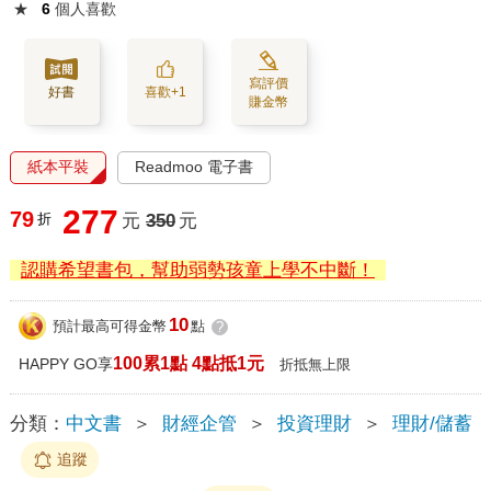
★
6
個人喜歡
寫評價
好書
喜歡+1
賺金幣
紙本平裝
Readmoo 電子書
277
79
折
元
350
元
認購希望書包，幫助弱勢孩童上學不中斷！
10
預計最高可得金幣
點
?
100累1點 4點抵1元
HAPPY GO享
折抵無上限
分類：
中文書
＞
財經企管
＞
投資理財
＞
理財/儲蓄
追蹤