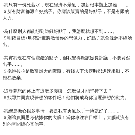
‧我只有一份死薪水，現在經濟不景氣，加薪根本難上加難……。
＄所有財富都源自好點子。你應該販賣的是好點子，不是有限的
人力。
‧為什麼別人都能想到賺錢好點子，我怎麼就想不到……。
＄明確目標+明確計畫將激發你的想像力，好點子就會源源不絕湧
出。
‧其實我現在有個賺錢的點子，但我覺得應該從長計議，不要貿然
出手……。
＄拖拖拉拉是致富最大的障礙，有錢人下決定時都迅速果斷，不
輕易放棄。
‧追尋夢想的路上有這麼多障礙，怎麼做才能堅持下去？
＄找尋共同實現夢想的夥伴吧！他們將成為你追逐夢想的動力。
‧我總是擔心很多事情，要是我有勇氣放手一搏就好了……。
＄別讓負面思考佔據你的大腦！當你專注在目標上，大腦就沒有
別的空間擔心其他事。