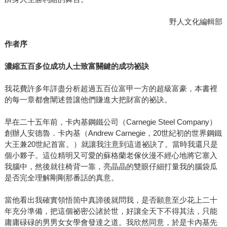
野人文化編輯部
作者序
濃縮五百多位成功人士致富關鍵的成功祕訣
我花費許多年詳盡分析超過五百位富甲一方的超級富豪，本書裡
的每一章都會闡述曾讓他們賺進大把財富的祕訣。
早在二十五年前，卡內基鋼鐵公司（Carnegie Steel Company）
創辦人安德魯．卡內基（Andrew Carnegie，20世紀初的世界鋼鐵
大王兼20世紀首富。）就讓我注意到這道祕訣了。當時我還只是
個小夥子。這位精明又可愛的蘇格蘭老傢伙漫不經心地將它塞入
我腦中，然後就往椅背一靠，亮晶晶的雙眼仔細打量我的腦袋瓜
是否完全理解剛剛那番話的真意。
當他看出我確實領悟箇中真諦後就問我，是否願意至少花上二十
年充分準備，把這個祕密公諸於世，好讓全天下不得其法，只能
庸庸碌碌的男男女女學會發達之道。我欣然同意，於是卡內基先