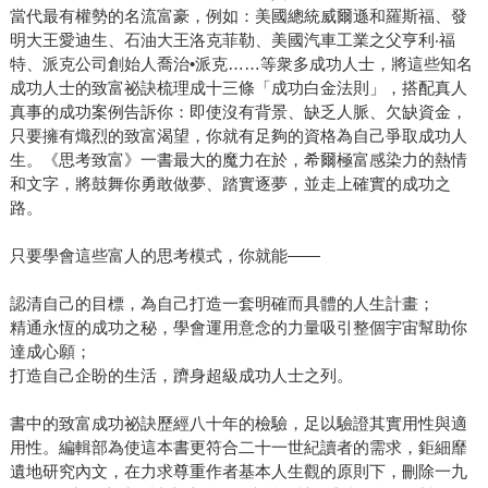
當代最有權勢的名流富豪，例如：美國總統威爾遜和羅斯福、發
明大王愛迪生、石油大王洛克菲勒、美國汽車工業之父亨利‧福
特、派克公司創始人喬治•派克……等衆多成功人士，將這些知名
成功人士的致富祕訣梳理成十三條「成功白金法則」，搭配真人
真事的成功案例告訴你：即使沒有背景、缺乏人脈、欠缺資金，
只要擁有熾烈的致富渴望，你就有足夠的資格為自己爭取成功人
生。《思考致富》一書最大的魔力在於，希爾極富感染力的熱情
和文字，將鼓舞你勇敢做夢、踏實逐夢，並走上確實的成功之
路。
只要學會這些富人的思考模式，你就能——
認清自己的目標，為自己打造一套明確而具體的人生計畫；
精通永恆的成功之秘，學會運用意念的力量吸引整個宇宙幫助你
達成心願；
打造自己企盼的生活，躋身超級成功人士之列。
書中的致富成功祕訣歷經八十年的檢驗，足以驗證其實用性與適
用性。編輯部為使這本書更符合二十一世紀讀者的需求，鉅細靡
遺地研究內文，在力求尊重作者基本人生觀的原則下，刪除一九