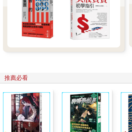
巴恩斯幾乎是憑靠念力就讓大發明家愛迪生同意和他合夥！憑靠
念力就讓自己坐擁金銀財寶。一開始時，他幾乎一貧如洗，唯獨
清楚自己追求什麼目標，並立定決心堅守這份渴望，直到實現目
標。
即使一開始時身無分文、學歷難看，且毫無人脈；但是他積極主
動、信念堅定，而且志在必得。這幾股無形的力量幫他坐上史上
最偉大發明家身邊的第一把交椅。摘文2
◎卡內基、愛迪生實證！化渴望為財富的「點石成金六步驟」
推薦必看
所謂化渴望為財富的做法涵蓋六個明確切實的步驟：
【步驟1】心裡要明確定下一個數字。光靠耍嘴皮子說「我要賺很
多錢」根本就不夠。請定下一個具體數字。（要求明確有其心理
根據，我們將在下一章討論。)
【步驟2】為了達到自己企求的目標，請確實指定你願意付出的代
價。天底下沒有「不勞而獲」這等好事。