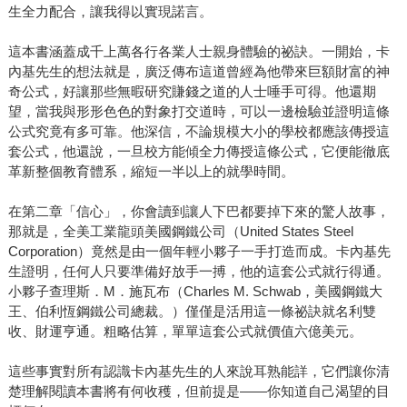
生全力配合，讓我得以實現諾言。
這本書涵蓋成千上萬各行各業人士親身體驗的祕訣。一開始，卡
內基先生的想法就是，廣泛傳布這道曾經為他帶來巨額財富的神
奇公式，好讓那些無暇研究賺錢之道的人士唾手可得。他還期
望，當我與形形色色的對象打交道時，可以一邊檢驗並證明這條
公式究竟有多可靠。他深信，不論規模大小的學校都應該傳授這
套公式，他還說，一旦校方能傾全力傳授這條公式，它便能徹底
革新整個教育體系，縮短一半以上的就學時間。
在第二章「信心」，你會讀到讓人下巴都要掉下來的驚人故事，
那就是，全美工業龍頭美國鋼鐵公司（United States Steel
Corporation）竟然是由一個年輕小夥子一手打造而成。卡內基先
生證明，任何人只要準備好放手一搏，他的這套公式就行得通。
小夥子查理斯．M．施瓦布（Charles M. Schwab，美國鋼鐵大
王、伯利恆鋼鐵公司總裁。）僅僅是活用這一條祕訣就名利雙
收、財運亨通。粗略估算，單單這套公式就價值六億美元。
這些事實對所有認識卡內基先生的人來說耳熟能詳，它們讓你清
楚理解閱讀本書將有何收穫，但前提是——你知道自己渴望的目