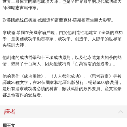
世界上最偉大的勵志成功大師，也是全世界最早的現代成功學大
師和勵志書籍作家。
對美國總統伍德羅‧威爾遜和富蘭克林‧羅斯福産生巨大影響。
拿破崙‧希爾在美國家喻戶曉，由於他創造性地建立了全新的成功
學，是美國成功學勵志專家，成功學、創造學、人際學的世界頂
尖培訓大師，
他創建的成功哲學和十三項成功原則，以及他永遠如火如荼的熱
情，鼓舞了千百萬人，因此他被稱爲「百萬富翁的創造者」。
他的著作《成功規律》、《人人都能成功》、《思考致富》等被
譯成26種文字，在34個國家和地區出版發行，暢銷6000多萬册，
是所有追求成功者必讀的科書，數以萬計的政界要員、産賈富豪
都是他著作的受益者。
譯者
周玉文