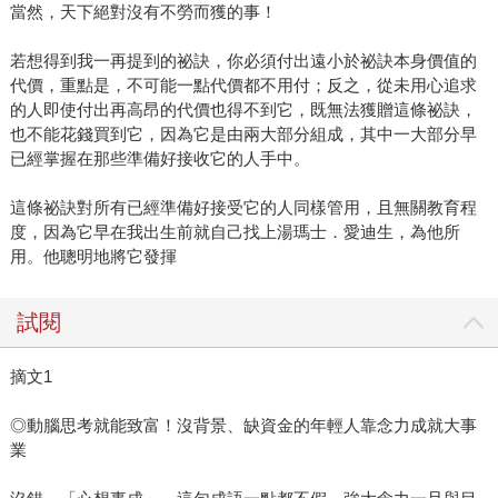
當然，天下絕對沒有不勞而獲的事！
若想得到我一再提到的祕訣，你必須付出遠小於祕訣本身價值的
代價，重點是，不可能一點代價都不用付；反之，從未用心追求
的人即使付出再高昂的代價也得不到它，既無法獲贈這條祕訣，
也不能花錢買到它，因為它是由兩大部分組成，其中一大部分早
已經掌握在那些準備好接收它的人手中。
這條祕訣對所有已經準備好接受它的人同樣管用，且無關教育程
度，因為它早在我出生前就自己找上湯瑪士．愛迪生，為他所
用。他聰明地將它發揮
試閱
摘文1
◎動腦思考就能致富！沒背景、缺資金的年輕人靠念力成就大事
業