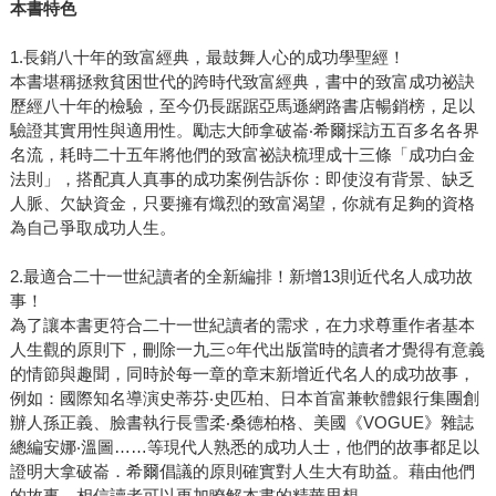
本書特色
1.長銷八十年的致富經典，最鼓舞人心的成功學聖經！
本書堪稱拯救貧困世代的跨時代致富經典，書中的致富成功祕訣
歷經八十年的檢驗，至今仍長踞踞亞馬遜網路書店暢銷榜，足以
驗證其實用性與適用性。勵志大師拿破崙‧希爾採訪五百多名各界
名流，耗時二十五年將他們的致富祕訣梳理成十三條「成功白金
法則」，搭配真人真事的成功案例告訴你：即使沒有背景、缺乏
人脈、欠缺資金，只要擁有熾烈的致富渴望，你就有足夠的資格
為自己爭取成功人生。
2.最適合二十一世紀讀者的全新編排！新增13則近代名人成功故
事！
為了讓本書更符合二十一世紀讀者的需求，在力求尊重作者基本
人生觀的原則下，刪除一九三○年代出版當時的讀者才覺得有意義
的情節與趣聞，同時於每一章的章末新增近代名人的成功故事，
例如：國際知名導演史蒂芬‧史匹柏、日本首富兼軟體銀行集團創
辦人孫正義、臉書執行長雪柔‧桑德柏格、美國《VOGUE》雜誌
總編安娜‧溫圖……等現代人熟悉的成功人士，他們的故事都足以
證明大拿破崙．希爾倡議的原則確實對人生大有助益。藉由他們
的故事，相信讀者可以更加瞭解本書的精華思想。