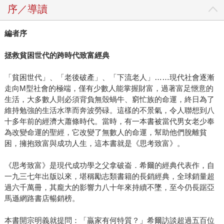
序／導讀
編者序
拯救貧困世代的跨時代致富經典
「貧困世代」、「老後破產」、「下流老人」……現代社會逐漸
走向M型社會的極端，僅有少數人能掌握財富，過著富足愜意的
生活，大多數人則必須背負無殼蝸牛、窮忙族的命運，終日為了
維持勉強的生活水準而奔波勞碌。這樣的不景氣，令人聯想到八
十多年前的經濟大蕭條時代。當時，有一本書被當代男女老少奉
為改變命運的聖經，它改變了無數人的命運，幫助他們脫離貧
困，擁抱致富與成功人生，這本書就是《思考致富》。
《思考致富》是現代成功學之父拿破崙．希爾的經典代表作，自
一九三七年出版以來，堪稱勵志類書籍的長銷經典，全球銷量超
過六千萬冊，其龐大的影響力八十年來持續不墜，至今仍長踞亞
馬遜網路書店暢銷榜。
本書開宗明義就提問：「贏家有何特質？」希爾訪談超過五百位