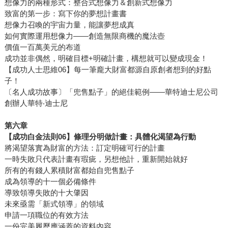
想像力的兩種形式：整合式想像力＆創新式想像力
致富的第一步：寫下你的夢想計畫書
想像力召喚的宇宙力量，能讓夢想成真
如何實際運用想像力——創造無限商機的魔法壺
價值一百萬美元的布道
成功並非偶然，明確目標+明確計畫，構想就可以變成現金！
【成功人士思維06】每一筆龐大財富都源自原創者想到的好點
子！
〔名人成功故事〕「兜售點子」的絕佳範例——華特迪士尼公司
創辦人華特‧迪士尼
第六章
【成功白金法則
06
】條理分明做計畫：具體化渴望為行動
將渴望落實為財富的方法：訂定明確可行的計畫
一時失敗只代表計畫有瑕疵，另想他計，重新開始就好
所有的有錢人累積財富都始自兜售點子
成為領導的十一個必備條件
導致領導失敗的十大肇因
未來亟需「新式領導」的領域
申請一項職位的有效方法
一份完美履歷應涵蓋的資料內容