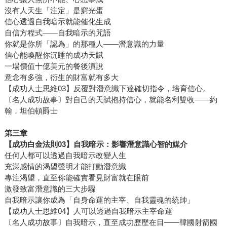
沒有人天生「注定」是窮光蛋
信心透過自我暗示就能催化生成
自信方程式——自我暗示的咒語
你就是你所「認為」的那種人——潛意識的力量
信心能喚醒你沉睡的成功天賦
一場價值十億美元的餐後演說
意念有多強，衍生的財富就有多大
【成功人士思維03】反覆對潛意識下達確切指令，培育信心。
〔名人成功故事〕對自己的天賦抱持信心，就能名利雙收——約
翰．坦伯頓爵士
第三章
【成功白金法則
03
】自我暗示：影響潛意識心智的媒介
任何人都可以透過自我暗示改變人生
充滿感情的渴望聲明才能打動潛意識
專注渴望，直至你能確實看見財富就在眼前
激發致富潛意識的三大步驟
自我暗示讓你成為「自身命運的主宰、自我靈魂的統帥」
【成功人士思維04】人可以透過自我暗示主宰命運
〔名人成功故事〕自我暗示，直至成功歷歷在目——韓國射箭國