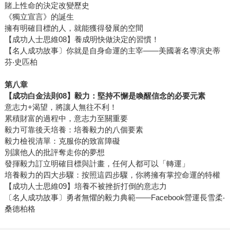
賭上性命的決定改變歷史
《獨立宣言》的誕生
擁有明確目標的人，就能獲得發展的空間
【成功人士思維08】養成明快做決定的習慣！
【名人成功故事〕你就是自身命運的主宰——美國著名導演史蒂
芬‧史匹柏
第八章
【成功白金法則
08
】毅力：堅持不懈是喚醒信念的必要元素
意志力+渴望，將讓人無往不利！
累積財富的過程中，意志力至關重要
毅力可靠後天培養：培養毅力的八個要素
毅力檢視清單：克服你的致富障礙
別讓他人的批評奪走你的夢想
發揮毅力訂立明確目標與計畫，任何人都可以「轉運」
培養毅力的四大步驟：按照這四步驟，你將擁有掌控命運的特權
【成功人士思維09】培養不被挫折打倒的意志力
〔名人成功故事〕勇者無懼的毅力典範——Facebook營運長雪柔‧
桑德柏格