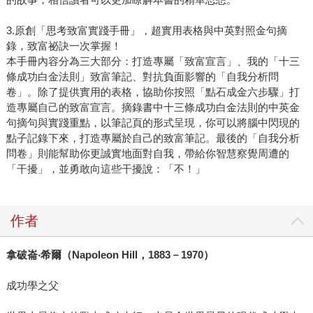
3.原創「思考致富實踐手冊」，超實用表格與中英對照金句摘
錄，致富祕訣一次掌握！
本手冊內容分為三大部分：打造專屬「致富宣言」、我的「十三
條成功白金法則」致富筆記、對抗負面影響的「自我分析問
卷」。除了提供實用的表格，協助你按照「點石成金六步驟」打
造專屬自己的致富宣言。摘錄書中十三條成功白金法則的中英金
句摘句與實踐重點，以筆記頁的形式呈現，你可以將腦中閃現的
點子記錄下來，打造專屬於自己的致富筆記。最後的「自我分析
問卷」則能幫助你更誠實地面對自我，帶給你智慧察覺周遭的
「干擾」，並勇敢向這些干擾說：「不！」
作者
拿破崙
‧
希爾（
Napoleon Hill
，
1883
－
1970
）
成功學之父