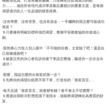
喚醒潛意識、打造專屬智囊團，乃至轉化性欲為成功的動
力……，涵括所有現代成功學及勵志書探討的重要主題，是每個
渴望成功的人一生必讀的致富經典。
‧沒有學歷、沒有背景、也沒有資金，一手爛牌的我怎麼可能成功
致富？
＄只要擁有明確目標和強烈渴望，整個宇宙都會協助你達成心
願。
‧貿然將心力投入別人眼中「不可能的任務」太冒險了吧！還是自
己留條後路吧？
＄破釜沉舟的決心會告訴你接下來該怎麼做，驅使你一步步走向
成功！
‧那麼，我該怎麼跨出致富的第一步？
＄先將你的渴望白紙黑字寫下來，打造你的「致富宣言」。
‧每天念誦「致富宣言」就會變有錢？會不會太不切實際？
＄透過自我暗示對潛意識下達指令，就能將渴望轉化為實質的財
富。