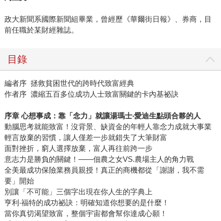
政大新聞系國際新聞組畢業，曾經歷《華爾街日報》、券商，目
前任職於某財經雜誌。
目錄
編者序 拯救貧困世代的跨時代致富經典
作者序 濃縮五百多位成功人士致富關鍵的卡內基祕訣
序章
心想事成：靠「念力」就讓湯瑪士
‧
愛迪生點頭合夥的人
動腦思考就能致富！沒背景、缺資金的年輕人靠念力成就大事業
輕言放棄的習慣，讓人僅差一步就錯失了大筆財富
面對挫折，窮人選擇放棄，富人再往前跨一步
意志力是勝負的關鍵！——佃農之女VS.農場主人的角力戰
全美最成功保險業務員親授！真正的商機都從「謝謝，我不需
要」開始
別讓「不可能」三個字出現在你人生的字典上
亨利‧福特的成功祕訣：明確知道你想要的是什麼！
當你真切渴望致富，整個宇宙都會幫你達成心願！