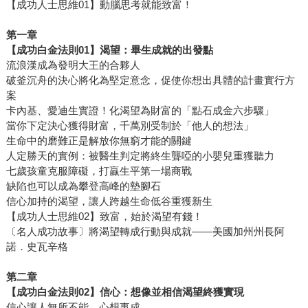
【成功人士思維01】動腦思考就能致富！
第一章
【成功白金法則
01
】渴望：畢生成就的出發點
流浪漢成為發明大王的合夥人
破釜沉舟的決心將化為堅定意念，促使你想出具體的計畫實行方
案
卡內基、愛迪生實證！化渴望為財富的「點石成金六步驟」
當你下定決心獲得財富，千萬別受制於「他人的想法」
生命中的磨難正是解放你無窮才能的關鍵
人定勝天的實例：被醫生判定將終生聾啞的小嬰兒重獲聽力
七歲孩童克服障礙，打贏生平第一場商戰
缺陷也可以成為攀登高峰的墊腳石
信心加持的渴望，讓人跨越生命低谷重獲新生
【成功人士思維02】致富，始於渴望有錢！
〔名人成功故事〕將渴望轉成行動與成就——美國加州州長阿
諾．史瓦辛格
第二章
【成功白金法則
02
】信心：想像並相信渴望終獲實現
信心讓人無所不能、心想事成