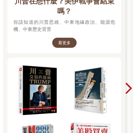
川普在想什麼？美伊戰爭會結束
嗎？
愛迪生剛剛完工一種新式辦公用具，即是當今眾人熟知的「愛迪
生口述機」。不過他旗下的業務員反應冷淡，他們一致相信，非
你該知道的川普思維、中東地緣政治、能源危
得使出九牛二虎之力才賣得掉。巴恩斯卻視它為天上掉下的大好
機、中東歷史背景
機會，故意躲在賣相不佳的機器裡，只有巴恩斯和發明者愛迪生
躍躍欲試。
看更多
巴恩斯知道他有能耐賣掉「愛迪生口述機」（Edison Dictating
Machine），於是向愛迪生建議並立即獲得首肯。他還真的辦到
了，而且大有斬獲。因此愛迪生便與他簽約，同意他在全國銷
售。
這樁合作案誕生之際也催生出「愛迪生生產、巴恩斯安裝」的口
號。兩人的合夥關係雖讓巴恩斯一夕致富，更體現了一件更重要
的事：他向世人證明「動腦思考就能致富」。
巴恩斯的原始渴望值多少錢，我無從得知，或許兩、三百萬美
元。但無論金額大小，價值終究比不上他最終獲得的知識財富：
實際活用人類已知的致富法則，就可以將一股無形的衝動信念轉
化成有形物質的報償。