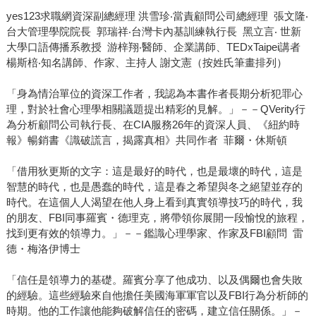
yes123求職網資深副總經理 洪雪珍‧當責顧問公司總經理 張文隆‧
台大管理學院院長 郭瑞祥‧台灣卡內基訓練執行長 黑立言‧ 世新
大學口語傳播系教授 游梓翔‧醫師、企業講師、TEDxTaipei講者
楊斯棓‧知名講師、作家、主持人 謝文憲（按姓氏筆畫排列）
「身為情治單位的資深工作者，我認為本書作者長期分析犯罪心
理，對於社會心理學相關議題提出精彩的見解。」－－QVerity行
為分析顧問公司執行長、在CIA服務26年的資深人員、《紐約時
報》暢銷書《識破謊言，揭露真相》共同作者 菲爾・休斯頓
「借用狄更斯的文字：這是最好的時代，也是最壞的時代，這是
智慧的時代，也是愚蠢的時代，這是春之希望與冬之絕望並存的
時代。在這個人人渴望在他人身上看到真實領導技巧的時代，我
的朋友、FBI同事羅賓・德理克，將帶領你展開一段愉悅的旅程，
找到更有效的領導力。」－－鑑識心理學家、作家及FBI顧問 雷
德・梅洛伊博士
「信任是領導力的基礎。羅賓分享了他成功、以及偶爾也會失敗
的經驗。這些經驗來自他擔任美國海軍軍官以及FBI行為分析師的
時期。他的工作讓他能夠破解信任的密碼，建立信任關係。」－