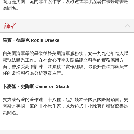
陶斯是美國一流的非小說作家，以敘述式非小說著作和醫療書最
為聞名。
譯者
羅賓・德瑞克
Robin Dreeke
自美國海軍學院畢業並於美國海軍服務後，於一九九七年進入聯
邦執法體系工作。在社會心理學與關係建立科學的實務應用方
面，曾接受高階訓練，並累積了實作經驗。最後升任聯邦執法單
任的反情報行為分析專案主管。
卡麥隆・史陶斯
Cameron Stauth
獨力或合著的著作達二十八種，包括幾本全國及國際暢銷書。史
陶斯是美國一流的非小說作家，以敘述式非小說著作和醫療書最
為聞名。