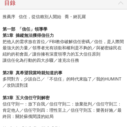
目錄
推薦序 信任，從信賴別人開始 喬・納瓦羅
第一部
「信任」領導學
第
1
章
操縱無法獲得信任力
把他人的需求放在首位／FBI教你破解信任密碼／信任，是人際間
最強大的力量／領導者光有頭銜和權利是不夠的／與祕密線民在
紐約的初會面／讓你擁有深度領導力的五大信任原則
讓信任化為行動的四大步驟／達克出任務
第
2
章
真希望我當時就知道的事
多問對方，少談自己／「不信任」的時代來臨了／我的HUMINT
／攻防諜對諜
第
3
章
五大信任守則解密
信任守則一：放下自我／信任守則二：放棄批判／信任守則三：
肯定他人／信任守則四：理性至上／信任守則五：樂善好施／最
終回：關於蘇俄間諜的結局