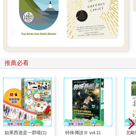
推薦必看
如果西遊是一群喵(1)
特殊傳說Ⅲ vol.11
北歐