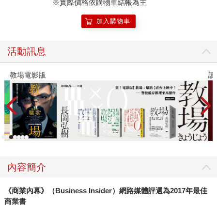
※實際價格依購物車結帳為主
加入購物車
活動訊息
教場電影版
讀
內容簡介
《商業內幕》（
Business Insider
）網路媒體評選為
2017
年最佳
商業書