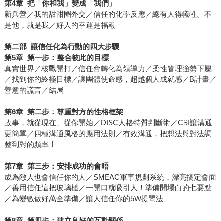
第
4
章
把「你和我」變成「我們」
新兵營／我的甜甜圈外交／信任的化學反應／總有人得犧牲。不
是他，就是我／好人的幸運是福報
第二部
讓信任化為行動的四大步驟
第
5
章
第一步：整合彼此的目標
真實世界／核戰開打／信任會轉化為領導力／柔性管理強勢下屬
／找到你的終極目標／讓團體使命感，超越個人成就感／B計畫／
善意的謊言／結局
第
6
章
第二步：尊重對方的性格框架
故事，就從現在、從你開始／DISC人格特質判斷術／CSI讓溝通
更簡單／四種溝通風格的應用法則／有效溝通，把想法與對法調
整到對的頻率上
第
7
章
第三步：安排成功的會晤
成為敵人也會信任你的人／SMEAC軍事規劃系統，漂亮搞定會面
／善用信任這把玻璃槌／一開口就吸引人！準備開場白的七要點
／為變數做好萬全準備／讓人信任你的5W提問法
第
8
章
第四步：建立良好的互動關係