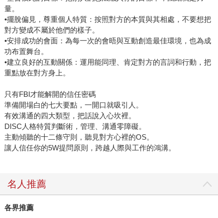
量。
•擺脫偏見，尊重個人特質：按照對方的本質與其相處，不要想把
對方變成不屬於他們的樣子。
•安排成功的會面：為每一次的會晤與互動創造最佳環境，也為成
功布置舞台。
•建立良好的互動關係：運用能同理、肯定對方的言詞和行動，把
重點放在對方身上。
只有FBI才能解開的信任密碼
準備開場白的七大要點，一開口就吸引人。
有效溝通的四大類型，把話說入心坎裡。
DISC人格特質判斷術，管理、溝通零障礙。
主動傾聽的十二條守則，聽見對方心裡的OS。
讓人信任你的5W提問原則，跨越人際與工作的鴻溝。
名人推薦
各界推薦