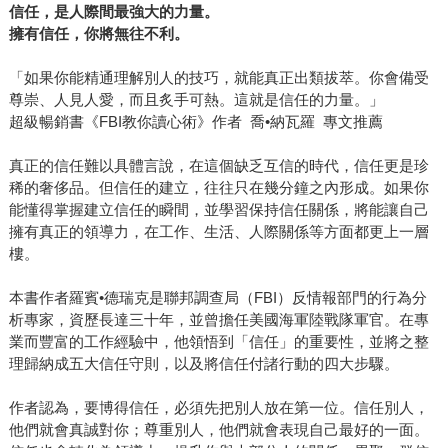
信任，是人際間最強大的力量。
擁有信任，你將無往不利。
「如果你能精通理解別人的技巧，就能真正出類拔萃。你會備受
尊崇、人見人愛，而且炙手可熱。這就是信任的力量。」
超級暢銷書《FBI教你讀心術》作者 喬•納瓦羅 專文推薦
真正的信任難以具體言說，在這個缺乏互信的時代，信任更是珍
稀的奢侈品。但信任的建立，往往只在幾分鐘之內形成。如果你
能懂得掌握建立信任的瞬間，並學習保持信任關係，將能讓自己
擁有真正的領導力，在工作、生活、人際關係等方面都更上一層
樓。
本書作者羅賓•德瑞克是聯邦調查局（FBI）反情報部門的行為分
析專家，資歷長達三十年，並曾擔任美國海軍陸戰隊軍官。在專
業而豐富的工作經驗中，他領悟到「信任」的重要性，並將之整
理歸納成五大信任守則，以及將信任付諸行動的四大步驟。
作者認為，要博得信任，必須先把別人放在第一位。信任別人，
他們就會真誠對你；尊重別人，他們就會表現自己最好的一面。