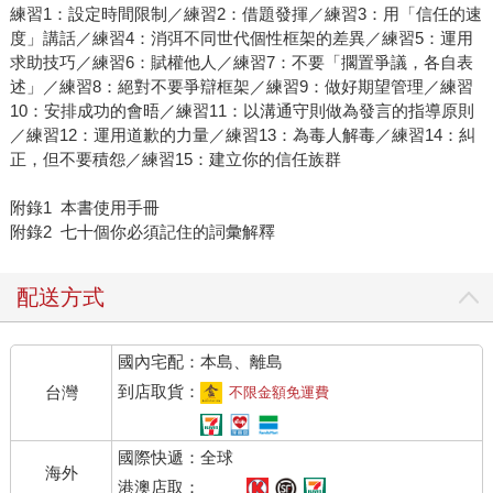
練習1：設定時間限制／練習2：借題發揮／練習3：用「信任的速
度」講話／練習4：消弭不同世代個性框架的差異／練習5：運用
求助技巧／練習6：賦權他人／練習7：不要「擱置爭議，各自表
述」／練習8：絕對不要爭辯框架／練習9：做好期望管理／練習
10：安排成功的會晤／練習11：以溝通守則做為發言的指導原則
／練習12：運用道歉的力量／練習13：為毒人解毒／練習14：糾
正，但不要積怨／練習15：建立你的信任族群
附錄1 本書使用手冊
附錄2 七十個你必須記住的詞彙解釋
配送方式
國內宅配：本島、離島
到店取貨：
台灣
不限金額免運費
國際快遞：全球
海外
港澳店取：