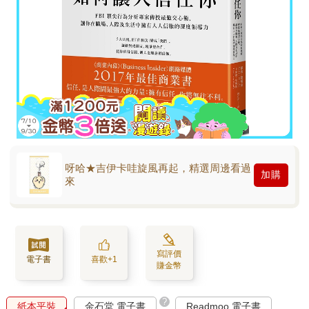
呀哈★吉伊卡哇旋風再起，精選周邊看過
加購
來
寫評價
電子書
喜歡+1
賺金幣
?
紙本平裝
金石堂 電子書
Readmoo 電子書