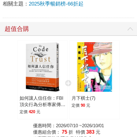
相關主題：
2025秋季暢銷榜-66折起
超值合購
如何讓人信任你：FBI
月下棋士(7)
頂尖行為分析專家傳授
定價
90
元
最強交心術，讓你在職
定價
420
元
場、人際及生活中擁有
人人信服的深度領導
優惠時間：2026/07/10 ~2026/10/01
優惠組合價：
75
折
特價
383
元