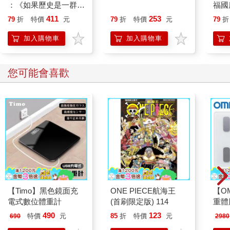
：《如果歷史是一群
福國
喵》作者最新力作，附
411
253
79
折
特價
元
79
折
特價
元
79
折
【首卷特典】拉頁
加入購物車
加入購物車
您可能會喜歡
【Timo】黑色鏡面充
ONE PIECE航海王
【O
電式數位體重計
(首刷限定版) 114
重體
212
490
123
特價
元
85
折
特價
元
690
2980
電動