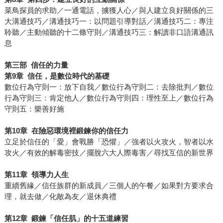
菜鳥探員的求助／一通電話，擄獲人心／與人建立良好關係的三
大溝通技巧／溝通技巧一：以問題引導對話／溝通技巧二：專注
聆聽／主動傾聽的十二條守則／溝通技巧三：解讀非口語溝通訊
息
第三部
信任的力量
第
9
章
信任，是數位時代的基礎
數位行為守則一：放下自我／數位行為守則二：去除批判／數位
行為守則三：肯定他人／數位行為守則四：理性至上／數位行為
守則五：樂善好施
第
10
章
在險惡環境裡鍛鍊你的信任力
立足於信任的「愛」會戰勝「恐懼」／強者以火攻火，智者以水
攻火／有效的解毒密技／擺脫六大人際毒害／尋找互信的新世界
第
11
章
領導力人生
重續舊緣／信任族群的新成員／三個人的午餐／如果對方要求合
理，就去做／化敵為友／退休典禮
第
12
章
鍛鍊「信任肌」的十五道練習