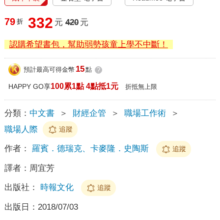
332
79
折
元
420
元
認購希望書包，幫助弱勢孩童上學不中斷！
15
預計最高可得金幣
點
?
100累1點 4點抵1元
HAPPY GO享
折抵無上限
分類：
中文書
＞
財經企管
＞
職場工作術
＞
職場人際
追蹤
作者：
羅賓．德瑞克、卡麥隆．史陶斯
追蹤
譯者：
周宜芳
出版社：
時報文化
追蹤
出版日：
2018/07/03