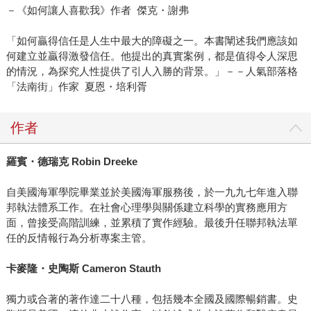
－《如何讓人喜歡我》作者 傑克・謝弗
「如何贏得信任是人生中最大的障礙之一。本書闡述我們應該如
何建立並贏得激發信任。他提出的真實案例，都是值得令人深思
的情況，為探究人性提供了引人入勝的背景。」－－人氣部落格
「法南街」作家 夏恩・培利胥
作者
羅賓・德瑞克
Robin Dreeke
自美國海軍學院畢業並於美國海軍服務後，於一九九七年進入聯
邦執法體系工作。在社會心理學與關係建立科學的實務應用方
面，曾接受高階訓練，並累積了實作經驗。最後升任聯邦執法單
任的反情報行為分析專案主管。
卡麥隆・史陶斯
Cameron Stauth
獨力或合著的著作達二十八種，包括幾本全國及國際暢銷書。史