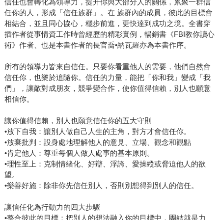
信任也會轉化為領導力，提升你與大部分人的關係，累聚一群信
任你的人，形成「信任族群」。在 族群內的成員，彼此的目標會
相結合，並且同心協心，穩步前進，更快達到成功之境。全書穿
插作者從事情資工作時曾經歷的精彩實例，暢銷書《FBI教你讀心
術》作者、也是本書作者的長官喬•納瓦羅亦為本書作序。
所有的領導力皆來自信任。只要你看重他人的需要，他們自然會
信任你，也樂於追隨你。信任的力量，能把「你和我」變成「我
們」，讓敵對成朋友，競爭變合作，使你值得信賴，別人也願意
相信你。
讓你值得信賴，別人也願意信任你的五大守則
•放下自我：讓別人做自己人生的主角，對方才會信任你。
•放棄批判：設身處地理解他人的意見、立場、觀念和觀點
•肯定他人：尊重每個人做人處事的基本原則。
•理性至上：克制情緒化、好辯、浮誇、愛操縱或脅迫他人的欲
望。
•樂善好施：除非你先信任別人，否則別想得到別人的信任。
讓信任化為行動力的四大步驟
•整合彼此的目標：把別人的想法融入你的目標中，團結就是力