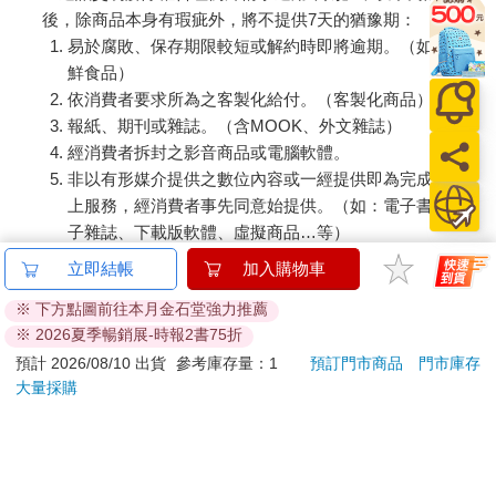
後，除商品本身有瑕疵外，將不提供7天的猶豫期：
易於腐敗、保存期限較短或解約時即將逾期。（如：生
鮮食品）
依消費者要求所為之客製化給付。（客製化商品）
報紙、期刊或雜誌。（含MOOK、外文雜誌）
經消費者拆封之影音商品或電腦軟體。
非以有形媒介提供之數位內容或一經提供即為完成之線
上服務，經消費者事先同意始提供。（如：電子書、電
子雜誌、下載版軟體、虛擬商品…等）
已拆封之個人衛生用品。（如：內衣褲、刮鬍刀、除毛
立即結帳
加入購物車
刀…等）
※ 下方點圖前往本月金石堂強力推薦
若非上列種類商品，均享有到貨7天的猶豫期（含例假
※ 2026夏季暢銷展-時報2書75折
日）。
預計 2026/08/10 出貨
參考庫存量：1
預訂門市商品
門市庫存
辦理退換貨時，商品（組合商品恕無法接受單獨退貨）必須
大量採購
是您收到商品時的原始狀態（包含商品本體、配件、贈品、
保證書、所有附隨資料文件及原廠內外包裝…等），請勿直
接使用原廠包裝寄送，或於原廠包裝上黏貼紙張或書寫文
字。