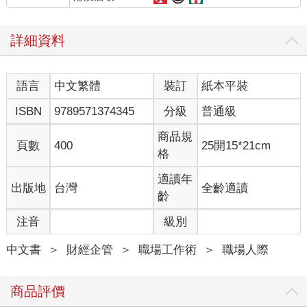
詳細資料
語言
中文繁體
裝訂
紙本平裝
ISBN
9789571374345
分級
普通級
商品規
頁數
400
25開15*21cm
格
適讀年
出版地
台灣
全齡適讀
齡
注音
級別
中文書
＞
財經企管
＞
職場工作術
＞
職場人際
商品評價