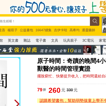
圭吾
楊双子
公益書包
16647續集
吉伊卡哇
高希均
通靈藥師
路邊攤新作
馬斯克
玩具總動員5
超慢跑
館
英文書
雜誌
電子書
文具
玩具親子
3C電玩
家
原子時間：奇蹟的晚間4
獸醫的時間管理實證
擺脫窮忙、快樂提升收入，把時間還給自
260
79
折
元
330
元
認購希望書包，幫助弱勢孩童上學不