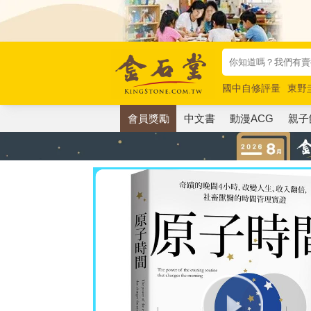
國中自修評量
東野
唯紅花綻放
奧德賽
會員獎勵
中文書
動漫ACG
親子