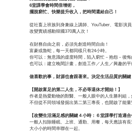
6
堂課學會時間倍增術，
擺脫窮忙、快樂提升收入，把時間還給自己！
從社畜上班族到身兼線上講師、YouTuber、電影
改變實績感動韓國370萬人次！
在財務自由之前，必須先創造時間自由！
富豪或魯蛇，每一天都同樣只有24小時。
你可以：無意識的虛度時間，陷入窮忙－抱怨－後悔
也可以：建立晚間計畫，創造工作／人生／興趣的
做喜歡的事，財源也會跟著來。決定生活品質的關鍵
【開啟富足的第二人生，不必等退休才開始！】
作者是熱愛動物的獸醫、一般人眼中的人生勝利組，
不但從不同領域發掘出第二第三專長，也開啟了能量
【改變生活滿足感的關鍵４小時：６堂課學打造適合
一般人扣除睡眠、上班、通勤、用餐，每天應該有長
大小小的時間串聯在一起。