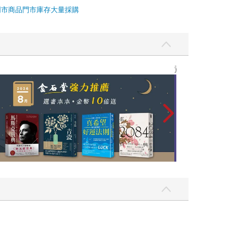
門市商品
門市庫存
大量採購
黃色書刊回來了