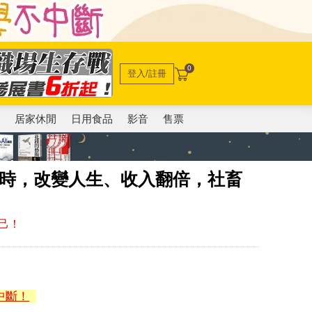
0
登入/註冊
電
居家休閒
日用食品
影音
售票
小時，改變人生、收入翻倍，社畜
己！
中斷！