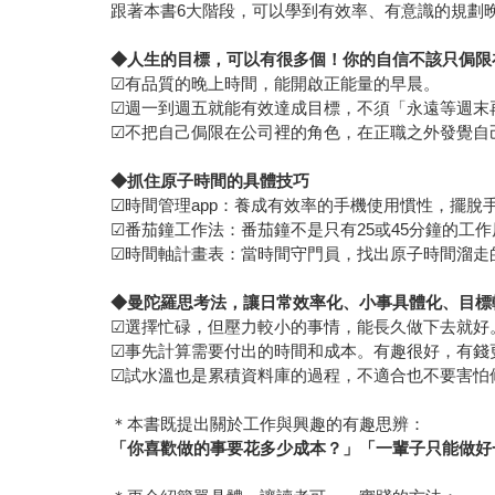
跟著本書6大階段，可以學到有效率、有意識的規劃
◆
人生的目標，可以有很多個！你的自信不該只侷限
☑有品質的晚上時間，能開啟正能量的早晨。
☑週一到週五就能有效達成目標，不須「永遠等週末
☑不把自己侷限在公司裡的角色，在正職之外發覺自
◆
抓住原子時間的具體技巧
☑時間管理app：養成有效率的手機使用慣性，擺脫
☑番茄鐘工作法：番茄鐘不是只有25或45分鐘的工
☑時間軸計畫表：當時間守門員，找出原子時間溜走
◆
曼陀羅思考法，讓日常效率化、小事具體化、目標
☑選擇忙碌，但壓力較小的事情，能長久做下去就好
☑事先計算需要付出的時間和成本。有趣很好，有錢
☑試水溫也是累積資料庫的過程，不適合也不要害怕
＊本書既提出關於工作與興趣的有趣思辨：
「你喜歡做的事要花多少成本？」「一輩子只能做好