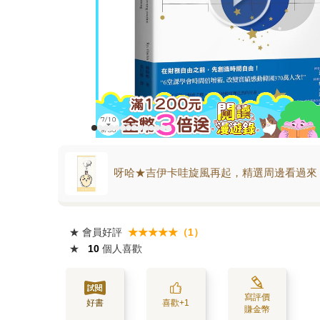
呀哈★吉伊卡哇旋風再起，精選周邊看過來
★
會員好評
★★★★★（1）
★
10
個人喜歡
寫評價
好書
喜歡+1
賺金幣