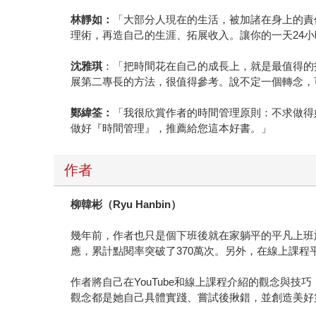
林靜如：
「大部分人現在的生活，被加諸在身上的責
理術，再造自己的生涯、拓展收入。讓你的一天24
沈雅琪
：「把時間花在自己的成長上，就是最值得的
展第二專長的方法，很值得參考。說不定一個轉念，
鄭緯筌：
「我很欣賞作者的時間管理原則：不求做得
做好『時間管理』，推薦給您這本好書。」
作者
柳韓彬（
Ryu Hanbin
）
幾年前，作者也只是個下班後就在家躺平的平凡上班族，
應，累計點閱率突破了370萬次。另外，在線上課程平
作者將自己在YouTube和線上課程介紹的觀念與
觀念都是她自己具體實踐、嘗試後揪錯，並創造美好