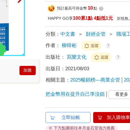
10
預計最高可得金幣
點
?
100累1點 4點抵1元
HAPPY GO享
折抵無
分類：
中文書
＞
財經企管
＞
職場
作者：
柳韓彬
追蹤
?
出版社：
寫樂文化
追蹤
?
出版日：
2021/08/03
加購
相關主題：
2025暢銷榜—商業企管
2
把金幣用在提升自己準沒錯
看更多
立即結帳
加入購物車
※ 下方點圖前往本月金石堂強力推薦