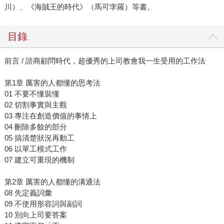
川）、《海賊王的時代》（馬可孛羅）等書。
目錄
前言 / 諮商顧問時代，超優秀的上司教會我一生受用的工作法
第1章 厲害的人都懂的思考法
01 不要不懂裝懂
02 切割事實與主觀
03 專注在創造價值的事情上
04 刪除多餘的部分
05 搞清楚狀況再動工
06 以單工模式工作
07 建立可重現的機制
第2章 厲害的人都懂的溝通法
08 先定義詞彙
09 不使用形容詞與副詞
10 別向上司要答案