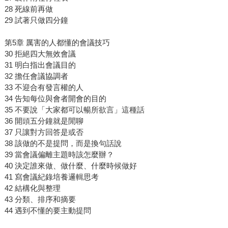
28 死線前再做
29 試著只做四分鐘
第5章 厲害的人都懂的會議技巧
30 拒絕四大無效會議
31 明白指出會議目的
32 擔任會議協調者
33 不迎合有發言權的人
34 告知每位與會者開會的目的
35 不要說「大家都可以暢所欲言」這種話
36 開頭五分鐘就是閒聊
37 只讓對方回答是或否
38 該做的不是提問，而是換句話說
39 當會議偏離主題時該怎麼辦？
40 決定誰來做、做什麼、什麼時候做好
41 寫會議紀錄培養邏輯思考
42 結構化與整理
43 分類、排序和摘要
44 遇到不懂的要主動提問