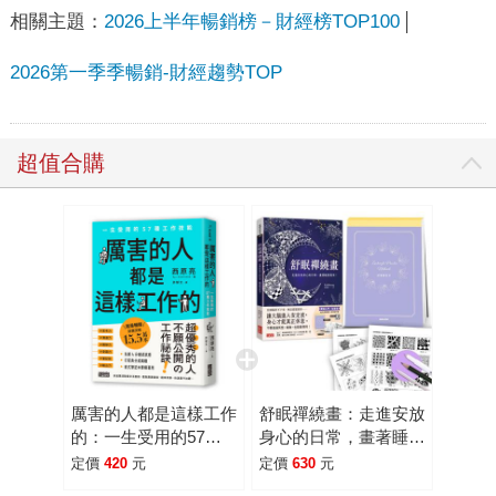
相關主題：
2026上半年暢銷榜－財經榜TOP100
2026第一季季暢銷-財經趨勢TOP
超值合購
厲害的人都是這樣工作
舒眠禪繞畫：走進安放
的：一生受用的57種
身心的日常，畫著睡意
工作技能
就來！(套組：控筆練
定價
420
元
定價
630
元
習本＋圖樣提示卡＋音