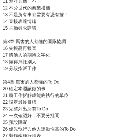
11 遵守五個「不」
12 不分世代的商業禮儀
13 不是所有事都需要有憑有據！
14 直接表達情緒
15 主動尋求建議
第3章 厲害的人都懂的團隊協調
16 先報憂再報喜
17 將他人的期待文字化
18 懂得拜託別人
19 分段指派工作
第4章 厲害的人都懂的To Do
20 確定本週該做的事
21 將工作拆解成能夠執行的單位
22 設定最終目標
23 完整列出所有To Do
24 一次確認好，不要分批問
25 預設障礙
26 優先執行與他人連動性高的To Do
27 製作兩種行程表