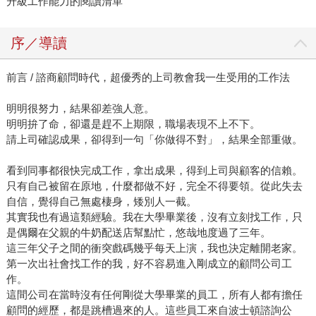
升級工作能力的閱讀清單
序／導讀
前言 / 諮商顧問時代，超優秀的上司教會我一生受用的工作法
明明很努力，結果卻差強人意。
明明拚了命，卻還是趕不上期限，職場表現不上不下。
請上司確認成果，卻得到一句「你做得不對」，結果全部重做。
看到同事都很快完成工作，拿出成果，得到上司與顧客的信賴。
只有自己被留在原地，什麼都做不好，完全不得要領。從此失去
自信，覺得自己無處棲身，矮別人一截。
其實我也有過這類經驗。我在大學畢業後，沒有立刻找工作，只
是偶爾在父親的牛奶配送店幫點忙，悠哉地度過了三年。
這三年父子之間的衝突戲碼幾乎每天上演，我也決定離開老家。
第一次出社會找工作的我，好不容易進入剛成立的顧問公司工
作。
這間公司在當時沒有任何剛從大學畢業的員工，所有人都有擔任
顧問的經歷，都是跳槽過來的人。這些員工來自波士頓諮詢公