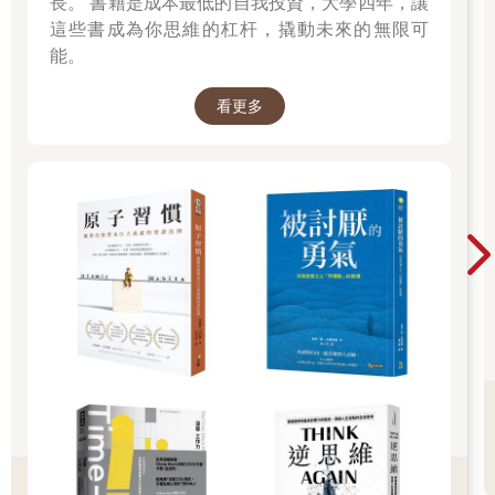
長。 書籍是成本最低的自我投資，大學四年，讓
你是否也遇過下面這種情況？
這些書成為你思維的杠杆，撬動未來的無限可
能。
A先生是位新進法人業務，在備受上司的期待下，使出渾身解數寫
了一份提案，然後信心滿滿地去提案。結束簡報後，回到公司，A
先生立刻向上司報告簡報的結果。
看更多
「客戶說會積極評估我們的提案，下週五就會做出決定！」
上司稱讚了A先生。接著為了避免錯過案件的任何一個細節，上司
要求A先生繼續跟進，以及設計客戶採用提案之後的配套措施。
沒想到最終案子卻失敗了，上司便質問A先生，到底發生什麼事，
才得知以下事實。
．A先生的說法
「客戶說會積極評估我們的提案，下週五就會做出決定！」
．事實
「客戶會在下週五之前研究提案內容。」
這兩者有什麼差別呢？其實A先生在報告時，夾雜了希望事情朝自
己想要的方向發展的私心。
「積極評估」這個表現會讓上司以為客戶對這個提案很有興趣，
還把「研究提案內容」變成「做出決定」。
換言之，A先生的報告充滿了自己的假想，扭曲了客戶的反應。