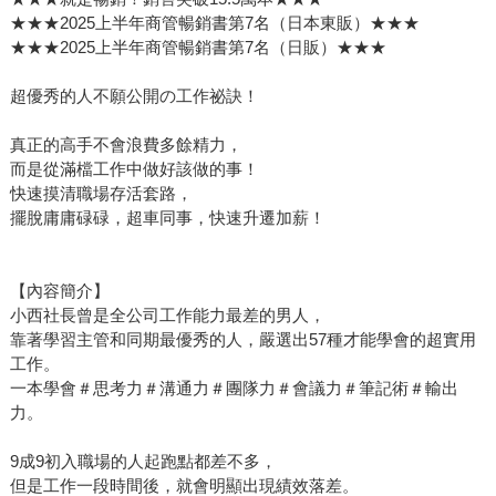
★★★2025上半年商管暢銷書第7名（日本東販）★★★
★★★2025上半年商管暢銷書第7名（日販）★★★
超優秀的人不願公開の工作祕訣！
真正的高手不會浪費多餘精力，
而是從滿檔工作中做好該做的事！
快速摸清職場存活套路，
擺脫庸庸碌碌，超車同事，快速升遷加薪！
【內容簡介】
小西社長曾是全公司工作能力最差的男人，
靠著學習主管和同期最優秀的人，嚴選出57種才能學會的超實用
工作。
一本學會＃思考力＃溝通力＃團隊力＃會議力＃筆記術＃輸出
力。
9成9初入職場的人起跑點都差不多，
但是工作一段時間後，就會明顯出現績效落差。