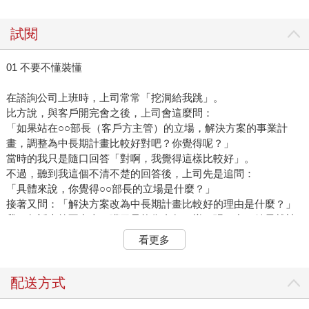
試閱
01 不要不懂裝懂
在諮詢公司上班時，上司常常「挖洞給我跳」。
比方說，與客戶開完會之後，上司會這麼問：
「如果站在○○部長（客戶方主管）的立場，解決方案的事業計
畫，調整為中長期計畫比較好對吧？你覺得呢？」
當時的我只是隨口回答「對啊，我覺得這樣比較好」。
不過，聽到我這個不清不楚的回答後，上司先是追問：
「具體來說，你覺得○○部長的立場是什麼？」
接著又問：「解決方案改為中長期計畫比較好的理由是什麼？」
我一句話也答不出來，嘴巴只能像金魚一樣一張一合，結果就被
上司訓了一頓。上司當時給我的教訓，到現在我都還記得很清
看更多
楚。
「明明不理解，卻隨口回答『我也這麼覺得』，是刻意忽略疑問
配送方式
的行為。」