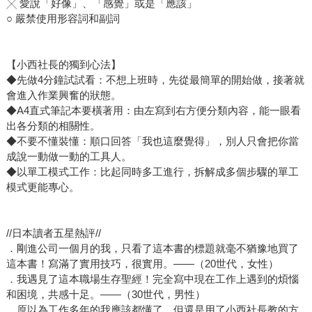
╳ 愛說「好像」、「感覺」或是「應該」
○ 嚴禁使用形容詞和副詞
【小西社長的獨到心法】
◆先做4分鐘試試看：不想上班時，先從最簡單的開始做，接著就
會進入作業興奮的狀態。
◆A4直式筆記本要橫著用：由左寫到右方便分類內容，能一眼看
出各分類的相關性。
◆不要不懂裝懂：順口回答「我也這麼覺得」，別人只會把你當
成說一動做一動的工具人。
◆以單工模式工作：比起同時多工進行，拆解成多個步驟的單工
模式更能專心。
//日本讀者五星熱評//
．剛進公司一個月的我，只看了這本書的標題就毫不猶豫地買了
這本書！寫滿了實用技巧，很實用。——（20世代，女性）
．我遇見了這本職場生存聖經！完全寫中現在工作上遇到的煩惱
和困境，共感十足。——（30世代，男性）
．原以為工作多年的我應該都懂了，但還是用了小西社長教的方