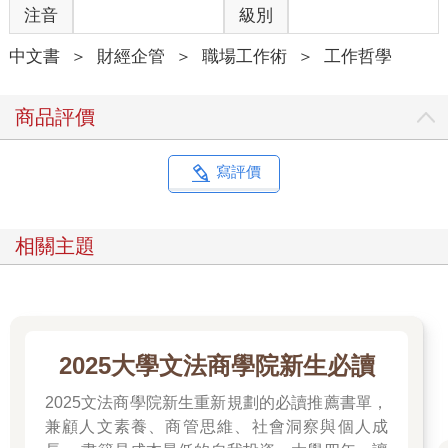
注音
級別
如果以為自己混了過去，就會在別人覺得「這個人真的懂嗎？」
的時候，無法與團隊順利溝通，到頭來還是造成大家的麻煩。
中文書
＞
財經企管
＞
職場工作術
＞
工作哲學
如果不想讓自己成為團隊的拖油瓶，就不能有怕丟臉、怕造成麻
煩的自責情緒，要虛心地跟別人說：「我不懂這個部分，能教教
我嗎？」
商品評價
經過上司提點，察覺危機之後，我現在都會事先整理自己的疑
問，再請上司事先與我開會，確認我的理解是否正確。
這才是徹底釐清疑問的最有效手段。如果大家也對工作有疑問，
寫評價
還請嘗試看看。
相關主題
02 切割事實與主觀
厲害的人習慣追求符合邏輯的思維與客觀的根據，因為客觀的根
據能讓別人理解，說服他人，讓別人採取行動。
2025大學文法商學院新生必讀
所謂的客觀源自於事實，而且對模稜兩可的事情保持半信半疑的
態度，也是幹練之人的一大特徵。
2025文法商學院新生重新規劃的必讀推薦書單，
如果不根據事實與別人溝通，就算最終達成目的，也很可能錯誤
兼顧人文素養、商管思維、社會洞察與個人成
引導對方。