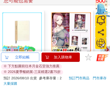
您可能也需要
沒想到上司卻告訴我，顧問應有的樣貌是：
「將99％的時間用在思考資訊背後的意義。」
「把想分享的網頁連結直接傳給對方，或是印出來用螢光筆標記
就夠了。」
這代表就算你很擅長整理資料，也不該花時間去做。
當時的我沒做好該做的事，只做了覺得順手的事，沒能創造工作
應有的價值。對我來說，那是一次苦澀的經驗。
時間是有限的，必須想清楚該如何分配時間。所以要告訴自己，
不該做的事情就要放下。
I am okay 50K自填式
對常來我家的辣妹為所
百樂果
立即結帳
加入購物車
這次的經驗讓我知道厲害的人在想什麼，並成為我的寶貴教訓。
手帳 奶茶
欲為 (5) 特裝版
聯名
※ 下方點圖前往本月金石堂強力推薦
130
660
特價
元
特價
元
8
折
※ 2026夏季暢銷展-三采精選2書75折
加入購物車
預購限定
預計 2026/08/10 出貨
參考庫存量：2
預訂門市商品
門市庫存
大量採購
您可能會喜歡