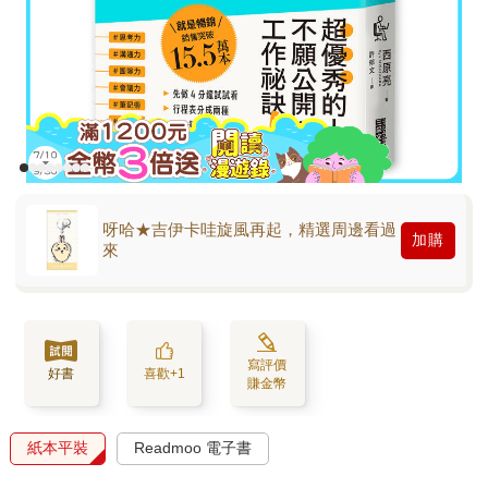
呀哈★吉伊卡哇旋風再起，精選周邊看過
加購
來
寫評價
好書
喜歡+1
賺金幣
紙本平裝
Readmoo 電子書