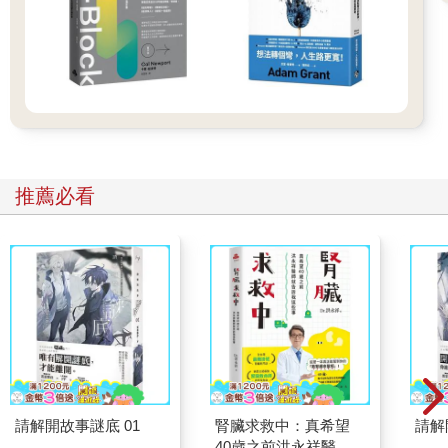
事實就是實際發生的事情，而預測則是自己的假設。這代表A先生
沒有如實告知事實。
要如實傳達事實，關鍵在於能否壓抑想要得到認同的心情，以及
想要維護印象的欲望。
就算只是一個詞彙，只要添油加醋都會扭曲事實。無法如實告知
事實，A先生的公信力就會被質疑。
從此之後，上司就不敢把工作交給A先生，他也陷入無法成長與升
推薦必看
職的惡性循環。
如果忠實地告知事實，就會得到下列的結果。
「X公司的佐藤部長提到『會在下週五之前研究提案內容』，我認
為對方應該會積極研究，再做出決定。」
將客觀事實與主觀表述分開傳達，能讓不在場的第三者更了解真
實情況。我在擔任顧問的時候，常常被上司提醒要一字不差
（word to word）地轉達客戶的狀況。
不管是說明資訊內容時，還是需要整理情報時，務必記得「事實
是○○，我的主觀是○○」。
請解開故事謎底 01
腎臟求救中：真希望
請解
正確告知才能準確引導，讓對方做出對的行動。
40歲之前洪永祥醫師