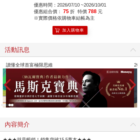
頻導引＋專用筆組)
優惠時間：2026/07/10 ~2026/10/01
優惠組合價：
75
折
特價
788
元
※實際價格依購物車結帳為主
加入購物車
活動訊息
讀懂全球首富極限思維
2
內容簡介
★★★就是暢銷！銷售突破15.5萬本★★★