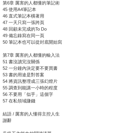
第6章 厲害的人都懂的筆記術
45 使用A4筆記本
46 直式筆記本橫著用
47 一天只寫一張跨頁
48 回顧未完成的To Do
49 備忘錄寫在同一頁
50 筆記本也可以從封底開始寫
第7章 厲害的人都懂的輸入法
51 書沒讀完沒關係
52 一分鐘內決定要不要買書
53 書的用途是對答案
54 將資訊整理成三張幻燈片
55 調查到能講一小時的程度
56 不要用「似乎」這個字
57 在私領域賺錢
結語 / 厲害的人懂得主控人生
謝辭