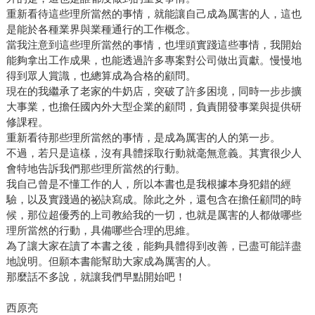
重新看待這些理所當然的事情，就能讓自己成為厲害的人，這也
是能於各種業界與業種通行的工作概念。
當我注意到這些理所當然的事情，也埋頭實踐這些事情，我開始
能夠拿出工作成果，也能透過許多專案對公司做出貢獻。慢慢地
得到眾人賞識，也總算成為合格的顧問。
現在的我繼承了老家的牛奶店，突破了許多困境，同時一步步擴
大事業，也擔任國內外大型企業的顧問，負責開發事業與提供研
修課程。
重新看待那些理所當然的事情，是成為厲害的人的第一步。
不過，若只是這樣，沒有具體採取行動就毫無意義。其實很少人
會特地告訴我們那些理所當然的行動。
我自己曾是不懂工作的人，所以本書也是我根據本身犯錯的經
驗，以及實踐過的祕訣寫成。除此之外，還包含在擔任顧問的時
候，那位超優秀的上司教給我的一切，也就是厲害的人都做哪些
理所當然的行動，具備哪些合理的思維。
為了讓大家在讀了本書之後，能夠具體得到改善，已盡可能詳盡
地說明。但願本書能幫助大家成為厲害的人。
那麼話不多說，就讓我們早點開始吧！
西原亮