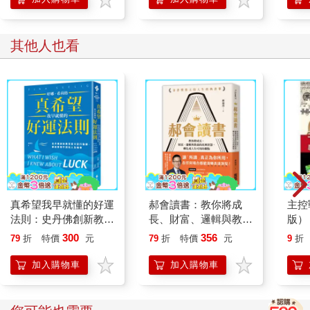
（當時還是用PowerPoint 製作），然後到了正式上場的日子。
我覺得自己的資料做得很好，自信滿滿地將簡報投影在布幕上，
開始向客戶說明。
其他人也看
沒想到，就在我越講越起勁的時候，上司的臉色卻越來越臭。
上司：「西原，你這兩天花了多少時間製作資料？」
我：「大概十個小時。」
上司：「為什麼要做資料？」
我：「因為我覺得資料經過整理之後，更能方便說明。」
上司：「那我問你，你為了方便說明，花了十小時對吧？你只要
回答我是不是。」
我：「應該超過十小時……」
上司：「要製作提給客戶的企劃書就得收集必要的資料對吧。結
果你在這兩天寶貴的時間裡，滿腦子只想著『我要把資料做得很
真希望我早就懂的好運
郝會讀書：教你將成
主控
漂亮』，花了十小時在這種自我滿足的事情上。」
法則：史丹佛創新教育
長、財富、邏輯與教養
版）
上司：「你知道為什麼顧問業要不斷提升電腦技能嗎？就是為了
家18堂行動課，創造
的經典智慧，轉化成人
300
356
79
折
特價
元
79
折
特價
元
9
折
盡可能節省做資料的時間，因為顧問的工作本質是思考。」
意想不到的人生機會
生可用的觀點
加入購物車
加入購物車
上司給我的回饋讓我大受打擊。最初的我不太會用電腦製作資
料，後來透過練習，總算懂得製作簡單易懂的資料，也建立了身
為顧問的工作自信。