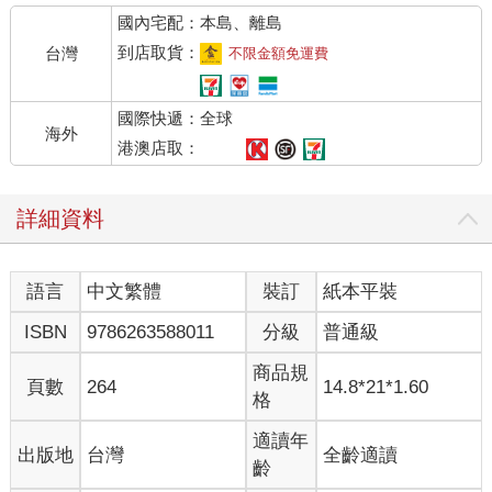
「不懂就說不懂，然後虛心受教，這樣才能釐清疑問。」
國內宅配：本島、離島
「遇到不懂的事情才是大好機會，釐清疑問就能進一步與客戶溝
通，得到客戶信賴。」
到店取貨：
台灣
不限金額免運費
對於缺乏知識與經驗的我而言，與客戶開會時遇到的關鍵字、事
國際快遞：全球
業體結構或是各部門管理職的立場和看法，都讓人一頭霧水。
海外
不過，當時的我總是不懂裝懂，不曾真心想要理解這些事情。對
港澳店取：
不理解的事情置之不理，這是職場的絕對之惡。
工作時間久了，就會出現一堆不懂的資訊或情報。如果沒有每次
詳細資料
都努力了解每一個詞彙和邏輯，就無法與公司內外的人順利溝
通。
別人就會覺得你是個什麼都不懂的傢伙，只會把你當成說一動做
語言
中文繁體
裝訂
紙本平裝
一動的工具人。
ISBN
9786263588011
分級
普通級
有人可能會想，我們每天都會接觸大量資訊，每個不懂的詞彙都
要一一確認意思的話，會拖慢工作進度與團隊腳步。如果因為自
商品規
頁數
264
14.8*21*1.60
己一個人浪費大家的時間，的確會造成團隊的麻煩。
格
說不定別人也會看不起你，覺得這傢伙什麼都不懂嘛。我非常清
楚這種心情與不安。
適讀年
出版地
台灣
全齡適讀
這時候試著從客戶、上司與公司的觀點思考。上司之所以挖洞給
齡
我跳，對我如此嚴格，是因為別人早就看穿我正在不懂裝懂。