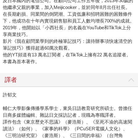
及日本國內的電信公司。在顧問公司工作五年後，2013年30歲的
他繼承父親的事業，加入Meijicooker，並於同年8月出任社長。
在長期虧損、同業間的倒閉潮、工資低廉和招聘困難的困難條件
下，他成功在十年內實現銷售額和員工人數均增長700%的成就。
2019年，他開始以「小西社長」的名義在YouTube和TikTok上分
享商業技巧。
影片《我在顧問業學到的終極筆記技巧：讓待辦事項快速清空的
筆記技巧》獲得超過60萬次觀看。
他的YT頻道有13 萬名訂閱者，在TikTok上擁有22 萬名追蹤者。
本書為首本著作。
譯者
許郁文
輔仁大學影像傳播學系學士，東吳日語教育研究所碩士。曾擔任
日商多媒體編輯、雜誌日文採訪記者，現職為專職譯者。
譯作包含《東京歷史不思議》（麥浩斯）、《至死不渝的高速閱
讀法》（如何）、《家事的科學》（PCuSER電腦人文化）、
《三明治研究室》（麥浩斯）、《三日間的幸福》（台灣角