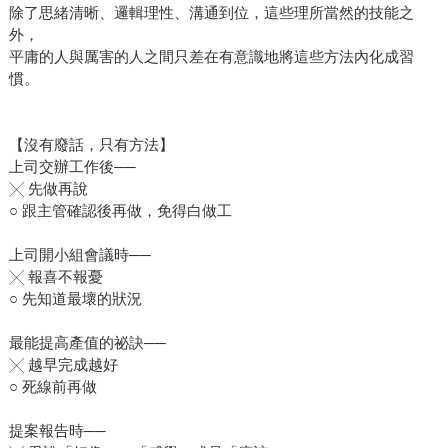
除了思緒清晰、邏輯理性、溝通到位，這些理所當然的技能之
外，
平庸的人與厲害的人之間只差在有意識地將這些方法內化成習
慣。
【沒有廢話，只有方法】
上司交辦工作後──
╳ 先做再說
○ 跟主管確認後再做，免得白做工
上司開小組會議時──
╳ 報喜不報憂
○ 先知道最壞的狀況
最能提高產值的祕訣──
╳ 越早完成越好
○ 死線前再做
提案報告時──