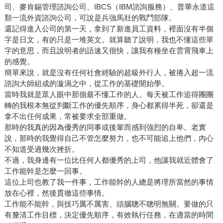
司、麥肯錫管理諮詢公司、IBCS（IBM諮詢服務）、普華永道這
類一流外資諮詢公司，可說是兵強馬壯的戰鬥部隊。
還記得進入公司的第一天，拿到了新進員工資料，裡面沒有半個
字是日文，有的只是一堆英文。就算聽了說明，我也不懂這些單
字的意思，而且說明者的語速又很快，讓我有種坐在雲霄飛車上
的感覺。
簡單來說，就是沒有任何社會經驗的超級外行人，被捲入超一流
諮詢大師組成的漩渦之中，從工作的基礎開始學。
當時我就是眾人眼中那個最不懂工作的人。每天被工作追得團團
轉的我根本無從判斷工作的優先順序，身心都累得半死，卻還是
拿不出任何成果，常被要求全部重做。
那時的我真的因為優秀的同事或後輩而感到強烈的自卑。老實
說，那時的我覺得自己不管怎麼努力，也不可能追上他們，內心
不知道受過幾次挫折。
不過，我身邊有一位比任何人都優秀的上司，他讓我就近體會了
工作能幹是怎麼一回事。
這位上司也教了我一件事，工作能幹的人總是將理所當然的事情
放在心裡，然後貫徹這些事情。
工作能不能幹，與技巧厲不厲害、頭腦聰不聰明無關。要做的只
有釐清工作目標，決定優先順序，有效執行任務，在適當的時間