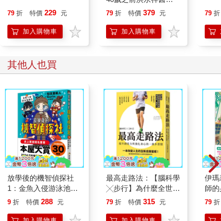
就告訴我這些事
229
379
79
折
特價
元
79
折
特價
元
79
折
加入購物車
加入購物車
03 專注在能創造價值的事情上
厲害的人會不斷思考自己現在該專注於哪些事情。甚至他們會時
其他人也買
時提醒自己，不要把時間浪費在不該做的事情上。
而工作沒效率的人總是習慣將時間分配在做起來順心順手的工作
上，所謂「做起來順心順手的工作」是指自己擅長的事情（毫不
費力的事情）或是能確實看到進度的工作。
例如，假設有很多待辦事項要處理，沒效率的人習慣從簡報設計
或是黏貼報帳收據等這類工作開始。不過，厲害的人卻是反其道
而行。
接下來我要介紹一個我還在顧問業的時候，備受衝擊的故事。
某次的工作我有幸和上司一起製作提給客戶的企劃書，首先要先
了解業界現況與客戶遇到的狀況。上司要求我先收集資訊，快速
放學後的機智偵探社
最高走路法：【腦科學
伊瑪
整理客戶的現狀與課題，以便在兩天後開會，我也急著著手準
1：金魚入侵游泳池事
╳步行】為什麼全世界
師的
備。
件
的菁英們每日走一萬
量心
288
315
因為是和很崇拜的上司一起工作，所以我非常亢奮，很想充分展
9
折
特價
元
79
折
特價
元
79
折
步？
本】
現自己的實力。於是我一邊收集資訊，一邊製作諮詢基本資料
加入購物車
加入購物車