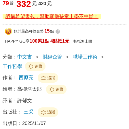
332
79
折
元
420
元
認購希望書包，幫助弱勢孩童上學不中斷！
15
預計最高可得金幣
點
?
100累1點 4點抵1元
HAPPY GO享
折抵無上限
分類：
中文書
＞
財經企管
＞
職場工作術
＞
工作哲學
追蹤
作者：
西原亮
追蹤
繪者：
髙栁浩太郎
追蹤
譯者：
許郁文
出版社：
三采
追蹤
出版日：
2025/11/07