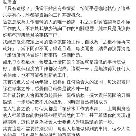
點溝通。
「只有這樣？」我當下雖然有些懷疑，卻近乎愚蠢地執行了這些
只要有心，誰都能貫徹的工作基礎概念。
這就是成為工作能幹的人的唯一祕訣。我之所以會被認為是不懂
工作的人，不在於我缺少諮詢工作的相關經歷，純粹只是我沒做
好那些理所當然的事情而已。
我總是沒先確定上司的指令就開始工作，自以為「之後不懂再問
就好」，當下問都不問，得過且過。每次開會，結果都沒弄清楚
「誰該做何時做好什麼事情」這個問題。
如果每次都這樣，會發生什麼問題？答案就是該做的事情沒做
好，連最低程度的工作都沒完成。這麼一來，是無法得到任何人
的信賴，也不可能得到新的工作。
其實我進入公司兩年後，沒得到任何負責人的認同，每次都被排
除在專案之外，感覺自己就像是被冷凍一樣。
工作能幹的人會循著負起責任→贏得信賴→擴大責任範圍的升職
循環，一步步締造不凡的成果，同時讓自己持續成長。
進入社會之後，每個人都是「領薪水工作的專家」，上司與身邊
的人都希望你能做好這些理所當然的工作，甚至希望你的表現超
越期待，這也是身為社會人士要進入升職循環的第一步。
其實這是不需要特別說明，每個人都能做得到的事情。但令人意
外的是，這也是誰都沒做到的重要事情。