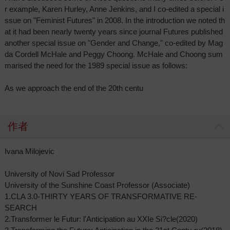
r example, Karen Hurley, Anne Jenkins, and I co-edited a special i
ssue on "Feminist Futures" in 2008. In the introduction we noted th
at it had been nearly twenty years since journal Futures published
another special issue on "Gender and Change," co-edited by Mag
da Cordell McHale and Peggy Choong. McHale and Choong sum
marised the need for the 1989 special issue as follows:
As we approach the end of the 20th centu
作者
Ivana Milojevic
University of Novi Sad Professor
University of the Sunshine Coast Professor (Associate)
1.CLA 3.0-THIRTY YEARS OF TRANSFORMATIVE RE-
SEARCH
2.Transformer le Futur: l'Anticipation au XXIe Si?cle(2020)