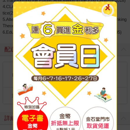
3.Transforming the Future: Anticipation in the 21st Centu-ry(2018)
4.CLA 2.0: Transformative Research in Theory and Prac-
tice(2015)
5.Alternative Educational Futures (Educational Futures Rethinking
Theory and Practice)(2008)
6.Educational Futures: Dominant And Contesting Visions(2005)
配送方式
國內宅配：本島、離島
到店取貨：
台灣
不限金額免運費
國際快遞：全球
海外
港澳店取：
詳細資料