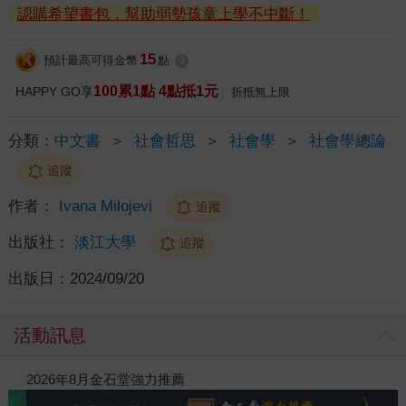
認購希望書包，幫助弱勢孩童上學不中斷！
15
預計最高可得金幣
點
?
100累1點 4點抵1元
HAPPY GO享
折抵無上限
分類：
中文書
＞
社會哲思
＞
社會學
＞
社會學總論
追蹤
作者：
Ivana Milojevi
追蹤
出版社：
淡江大學
追蹤
出版日：
2024/09/20
活動訊息
閱讀漫遊錄-2026上半年暢銷榜
202