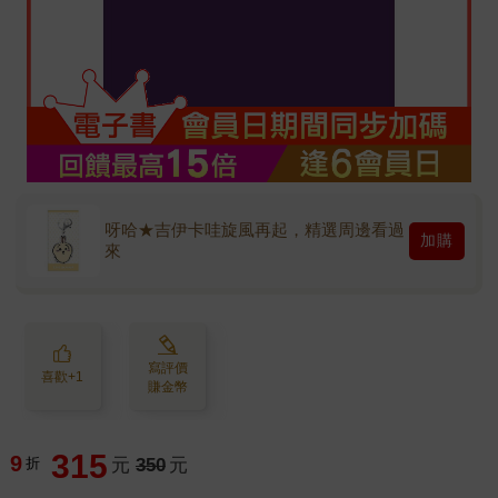
呀哈★吉伊卡哇旋風再起，精選周邊看過
加購
來
寫評價
喜歡+1
賺金幣
315
9
折
元
350
元