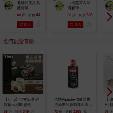
北極熊美紋遮
北極熊室內防
蔽膠帶
滑膠帶
18mm×30y藍
48mm×5M透
63
308
88
折
特價
元
88
折
特價
元
明
加入
加入
購物
購物
車
車
您可能會喜歡
【Timo】復古浪潮 經
德國Alpecin-強健髮根
【KI
典積木相機 禮物
控油無矽靈咖啡因洗髮
列-
凝露375ml/瓶-C1強健
平煎
349
1169
51
折
特價
元
73
折
特價
元
56
折