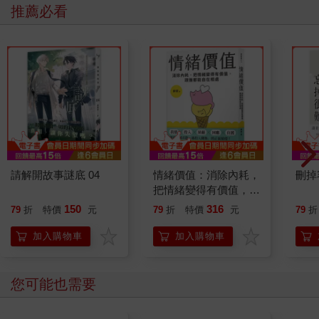
推薦必看
請解開故事謎底 04
情緒價值：消除內耗，
刪掉
把情緒變得有價值，跟
誰都能自在相處
150
316
79
折
特價
元
79
折
特價
元
79
折
加入購物車
加入購物車
您可能也需要