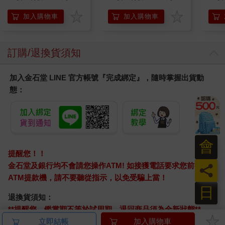
髮根(護髮洗髮精/男士
調理頭皮洗髮液/0矽靈
加入購物車
加入購物車
滋潤洗頭髮水/一般髮
質適用)
訂購/退換貨須知
加入金石堂 LINE 官方帳號『完成綁定』，隨時掌握出貨動
態：
會
提醒您！！
金石堂及銀行均不會請您操作ATM! 如接獲電話要求您前往
員
ATM提款機，請不要聽從指示，以免受騙上當！
日
退換貨須知：
**提醒您，鑑賞期不等於試用期，退回商品須為全新狀態**
依據「消費者保護法」第19條及行政院消費者保護處公告之
立即結帳
加入購物車