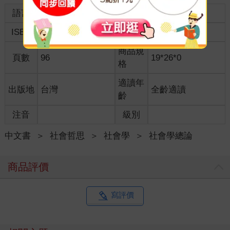
語言
中文繁體
裝訂
紙本平裝
ISBN
9786267032695
分級
普通級
商品規
頁數
96
19*26*0
格
適讀年
出版地
台灣
全齡適讀
齡
注音
級別
中文書
＞
社會哲思
＞
社會學
＞
社會學總論
商品評價
寫評價