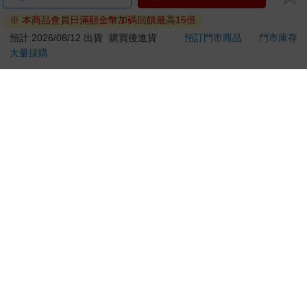
「通訊交易解除權合理例外情事適用準則」，以下商品購買
※ 本商品會員日滿額金幣加碼回饋最高15倍
後，除商品本身有瑕疵外，將不提供7天的猶豫期：
預計 2026/08/12 出貨
購買後進貨
預訂門市商品
門市庫存
易於腐敗、保存期限較短或解約時即將逾期。（如：生
大量採購
鮮食品）
依消費者要求所為之客製化給付。（客製化商品）
報紙、期刊或雜誌。（含MOOK、外文雜誌）
經消費者拆封之影音商品或電腦軟體。
非以有形媒介提供之數位內容或一經提供即為完成之線
上服務，經消費者事先同意始提供。（如：電子書、電
子雜誌、下載版軟體、虛擬商品…等）
已拆封之個人衛生用品。（如：內衣褲、刮鬍刀、除毛
刀…等）
若非上列種類商品，均享有到貨7天的猶豫期（含例假
日）。
辦理退換貨時，商品（組合商品恕無法接受單獨退貨）必須
是您收到商品時的原始狀態（包含商品本體、配件、贈品、
保證書、所有附隨資料文件及原廠內外包裝…等），請勿直
接使用原廠包裝寄送，或於原廠包裝上黏貼紙張或書寫文