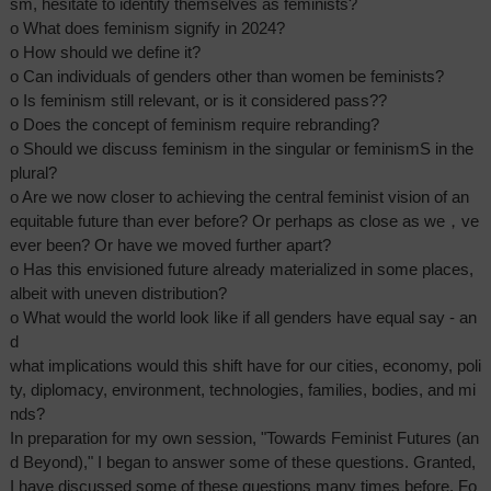
sm, hesitate to identify themselves as feminists?
o What does feminism signify in 2024?
o How should we define it?
o Can individuals of genders other than women be feminists?
o Is feminism still relevant, or is it considered pass??
o Does the concept of feminism require rebranding?
o Should we discuss feminism in the singular or feminismS in the
plural?
o Are we now closer to achieving the central feminist vision of an
equitable future than ever before? Or perhaps as close as we，ve
ever been? Or have we moved further apart?
o Has this envisioned future already materialized in some places,
albeit with uneven distribution?
o What would the world look like if all genders have equal say - an
d
what implications would this shift have for our cities, economy, poli
ty, diplomacy, environment, technologies, families, bodies, and mi
nds?
In preparation for my own session, "Towards Feminist Futures (an
d Beyond)," I began to answer some of these questions. Granted,
I have discussed some of these questions many times before. Fo