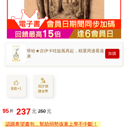
呀哈★吉伊卡哇旋風再起，精選周邊看過
加購
來
寫評價
喜歡+1
賺金幣
237
95
折
元
250
元
認購希望書包，幫助弱勢孩童上學不中斷！