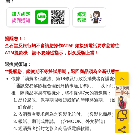
態：
提醒您！！
金石堂及銀行均不會請您操作ATM! 如接獲電話要求您前往
ATM提款機，請不要聽從指示，以免受騙上當！
退換貨須知：
**提醒您，鑑賞期不等於試用期，退回商品須為全新狀態**
依據「消費者保護法」第19條及行政院消費者保護處公告之
「通訊交易解除權合理例外情事適用準則」，以下商品購買
後，除商品本身有瑕疵外，將不提供7天的猶豫期：
易於腐敗、保存期限較短或解約時即將逾期。（如：生
鮮食品）
依消費者要求所為之客製化給付。（客製化商品）
報紙、期刊或雜誌。（含MOOK、外文雜誌）
經消費者拆封之影音商品或電腦軟體。