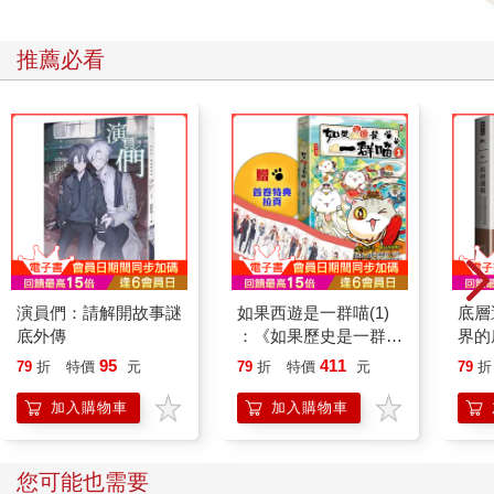
推薦必看
演員們：請解開故事謎
如果西遊是一群喵(1)
底層
底外傳
：《如果歷史是一群
界的
喵》作者最新力作，附
95
411
79
折
特價
元
79
折
特價
元
79
折
【首卷特典】拉頁
加入購物車
加入購物車
您可能也需要