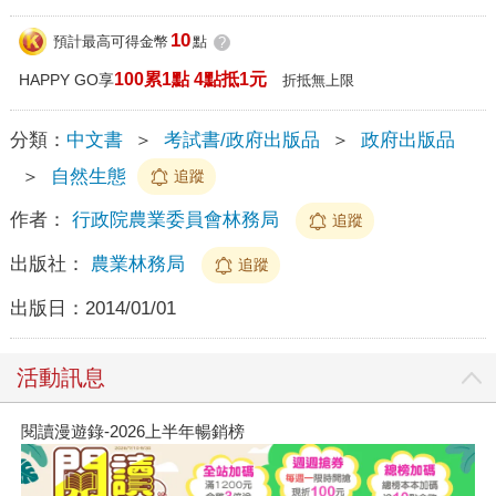
10
預計最高可得金幣
點
?
100累1點 4點抵1元
HAPPY GO享
折抵無上限
分類：
中文書
＞
考試書/政府出版品
＞
政府出版品
＞
自然生態
追蹤
作者：
行政院農業委員會林務局
追蹤
出版社：
農業林務局
追蹤
出版日：
2014/01/01
活動訊息
閱讀漫遊錄-2026上半年暢銷榜