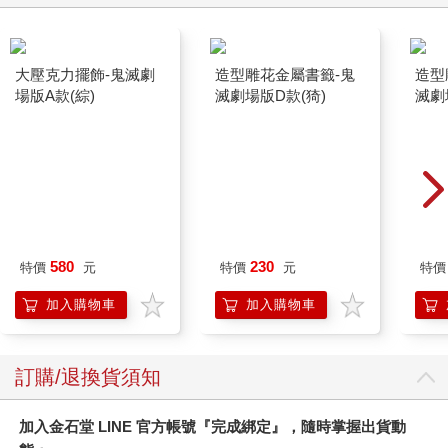
大壓克力擺飾-鬼滅劇
造型雕花金屬書籤-鬼
造型
場版A款(綜)
滅劇場版D款(猗)
滅劇
580
230
特價
元
特價
元
特價
加入購物車
加入購物車
訂購/退換貨須知
加入金石堂 LINE 官方帳號『完成綁定』，隨時掌握出貨動