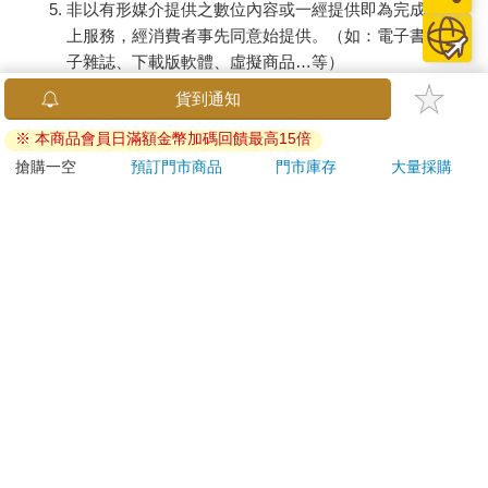
非以有形媒介提供之數位內容或一經提供即為完成之線
上服務，經消費者事先同意始提供。（如：電子書、電
子雜誌、下載版軟體、虛擬商品…等）
已拆封之個人衛生用品。（如：內衣褲、刮鬍刀、除毛
貨到通知
刀…等）
※ 本商品會員日滿額金幣加碼回饋最高15倍
若非上列種類商品，均享有到貨7天的猶豫期（含例假
日）。
搶購一空
預訂門市商品
門市庫存
大量採購
辦理退換貨時，商品（組合商品恕無法接受單獨退貨）必須
是您收到商品時的原始狀態（包含商品本體、配件、贈品、
保證書、所有附隨資料文件及原廠內外包裝…等），請勿直
接使用原廠包裝寄送，或於原廠包裝上黏貼紙張或書寫文
字。
退回商品若無法回復原狀，將請您負擔回復原狀所需費用，
嚴重時將影響您的退貨權益。