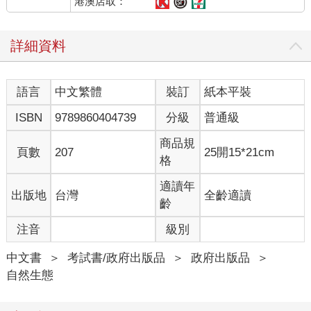
港澳店取：
詳細資料
語言
中文繁體
裝訂
紙本平裝
ISBN
9789860404739
分級
普通級
商品規
頁數
207
25開15*21cm
格
適讀年
出版地
台灣
全齡適讀
齡
注音
級別
中文書
＞
考試書/政府出版品
＞
政府出版品
＞
自然生態