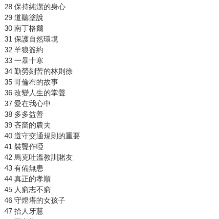
28 保持純潔的身心
29 道聽塗說
30 南丁格爾
31 保護自然環境
32 羊狼簽約
33 一暴十寒
34 勤勞刻苦的林則徐
35 哥倫布的故事
36 改變人生的掌聲
37 愛在我心中
38 多多益善
39 吝嗇的農夫
40 遵守交通規則的重要
41 裝聾作啞
42 馬克吐溫教訓賭友
43 有備無患
44 真正的孝順
45 人窮志不窮
46 守燈塔的女孩子
47 拾人牙慧