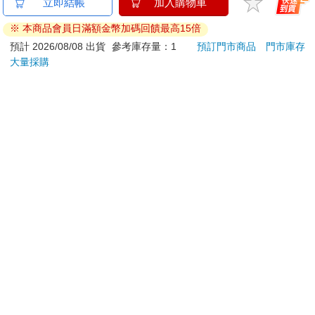
金石堂及銀行均不會請您操作ATM! 如接獲電話要求您前往
立即結帳
加入購物車
ATM提款機，請不要聽從指示，以免受騙上當！
※ 本商品會員日滿額金幣加碼回饋最高15倍
退換貨須知：
預計 2026/08/08 出貨
參考庫存量：1
預訂門市商品
門市庫存
大量採購
**提醒您，鑑賞期不等於試用期，退回商品須為全新狀態**
依據「消費者保護法」第19條及行政院消費者保護處公告之
「通訊交易解除權合理例外情事適用準則」，以下商品購買
後，除商品本身有瑕疵外，將不提供7天的猶豫期：
易於腐敗、保存期限較短或解約時即將逾期。（如：生
鮮食品）
依消費者要求所為之客製化給付。（客製化商品）
報紙、期刊或雜誌。（含MOOK、外文雜誌）
經消費者拆封之影音商品或電腦軟體。
非以有形媒介提供之數位內容或一經提供即為完成之線
上服務，經消費者事先同意始提供。（如：電子書、電
子雜誌、下載版軟體、虛擬商品…等）
已拆封之個人衛生用品。（如：內衣褲、刮鬍刀、除毛
刀…等）
若非上列種類商品，均享有到貨7天的猶豫期（含例假