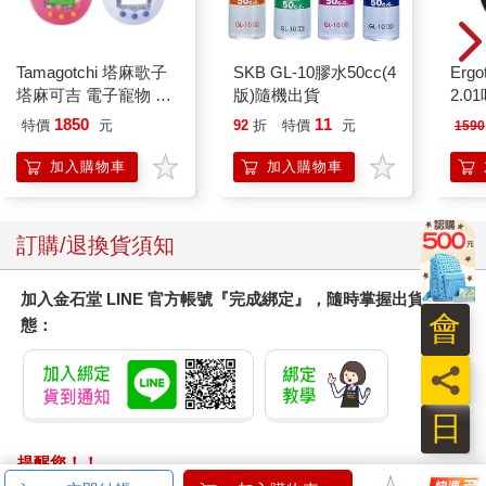
Tamagotchi 塔麻歌子
SKB GL-10膠水50cc(4
Ergot
塔麻可吉 電子寵物 樂
版)隨機出貨
2.
園系列（熱帶橙果／極
1850
11
特價
元
92
折
特價
元
1590
地冰雪）
加入購物車
加入購物車
訂購/退換貨須知
加入金石堂 LINE 官方帳號『完成綁定』，隨時掌握出貨動
會
態：
員
日
提醒您！！