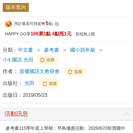
版本查詢
5
預計最高可得金幣
點
?
100累1點 4點抵1元
HAPPY GO享
折抵無上限
分類：
中文書
＞
參考書
＞
國小四年級
＞
小4.國語.光田
追蹤
作者：
資優國語文教研會
追蹤
出版社：
光田
追蹤
出版日：
2019/05/23
活動訊息
參考書115學年度上學期：早鳥優惠活動、2026/8/23前買國中