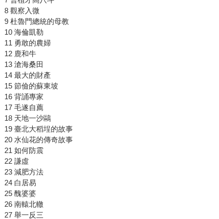
8 觀察入微
9 杜魯門總統的母教
10 海倫凱勒
11 勇敢的農婦
12 鹿和牛
13 滄海桑田
14 最大的財產
15 節儉的蘇東坡
16 背誦專家
17 毛遂自薦
18 天地一沙鷗
19 臺北大稻埕的故事
20 水仙花的傳奇故事
21 如何防震
22 謙虛
23 減肥方法
24 白居易
25 醜婆婆
26 南轅北轍
27 舉一反三