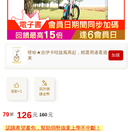
呀哈★吉伊卡哇旋風再起，精選周邊看過
加購
來
寫評價
喜歡+1
賺金幣
126
79
折
元
160
元
認購希望書包，幫助弱勢孩童上學不中斷！