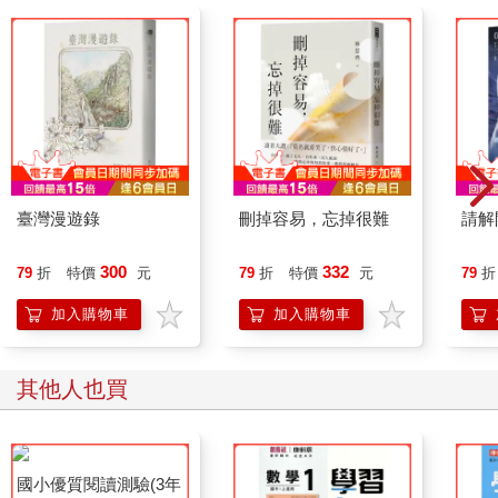
臺灣漫遊錄
刪掉容易，忘掉很難
請解
300
332
79
折
特價
元
79
折
特價
元
79
折
加入購物車
加入購物車
其他人也買