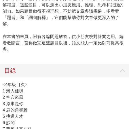
解程度。這些題目，可以測出小朋友應用、推理、思考和記憶的
能力。如果題目做得不很理想，不妨把文章多讀幾遍，多看看
「題旨」和「詞句解釋」，它們能幫助你對文章做更深入的了
解。
在本書的末頁，附有各篇問題解答，供小朋友校對答案之用。編
者敢斷言，當你做完這些題目以後，語文能力一定比以前提高很
多。
目錄
<4年級目次>
1 漸入佳境
2 空穴來風
3 原來是你
4 鹿的角和腳
5 挑選人才
6 妙問
7 曹植才高八斗