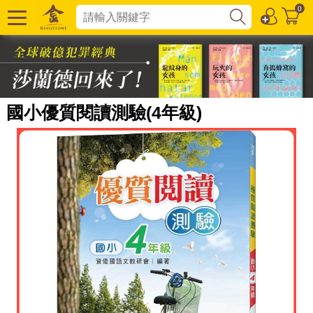
0
國小優質閱讀測驗(4年級)