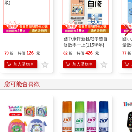
國小優質閱讀測驗(3年
國中康軒新挑戰學習自
國小
級)
修數學一上{115學年}
量數
年｝
126
426
79
折
特價
元
82
折
特價
元
77
折
加入購物車
加入購物車
您可能會喜歡