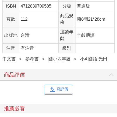
ISBN
4712839709585
分級
普通級
商品規
頁數
112
菊8開21*28cm
格
適讀年
出版地
台灣
全齡適讀
齡
注音
有注音
級別
中文書
＞
參考書
＞
國小四年級
＞
小4.國語.光田
商品評價
寫評價
推薦必看