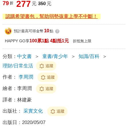
277
79
折
元
350
元
認購希望書包，幫助弱勢孩童上學不中斷！
10
預計最高可得金幣
點
?
100累1點 4點抵1元
HAPPY GO享
折抵無上限
分類：
中文書
＞
童書/青少年
＞
知識/百科
＞
理財/日常生活
追蹤
作者：
李周潤
追蹤
繪者：
李周潤
追蹤
譯者：
林建豪
出版社：
采實文化
追蹤
出版日：
2020/05/07