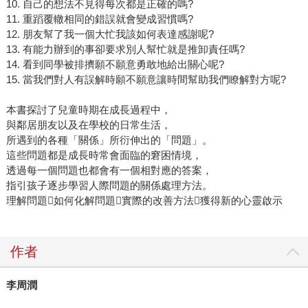
10. 自己的想法不見得每次都是正確的嗎?
11. 重蹈覆轍相同的錯誤就會變成習慣嗎?
12. 朋友幫了我一個大忙我該如何表達感謝呢?
13. 有能力辦到的事卻要求別人幫忙就是推卸責任嗎?
14. 看到同學被排擠願不願意勇敢地給出關心呢?
15. 當我們對人有誤解時願不願意讓時間幫助我們瞭解對方呢?
本書探討了兒童時期在成長過程中，
與鄰居朋友以及在學校的日常生活，
所遇到的各種「關係」所衍伸出的「問題」。
這些問題都是成長時常會面臨的窘困情境，
透過每一個問題也都會有一個相對應的答案，
指引孩子逐步學習人際問題的關係處理方法。
理解問題如何化解問題實際的改善方法獲得新的心靈啟示
作者
李周潤