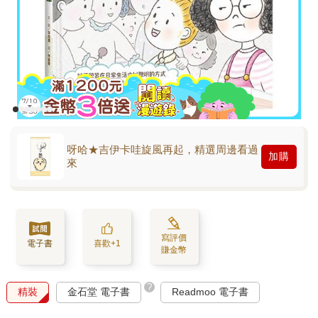
呀哈★吉伊卡哇旋風再起，精選周邊看過
加購
來
寫評價
電子書
喜歡+1
賺金幣
?
精裝
金石堂 電子書
Readmoo 電子書