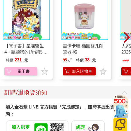
【電子書】星喵醫生
吉伊卡哇 橢圓雙孔削
大家
4─ 聽聽我的煩惱吧-假
筆器-粉
202
期挑戰
231
38
特價
元
95
折
特價
元
220
電子書
加入購物車
訂購/退換貨須知
加入金石堂 LINE 官方帳號『完成綁定』，隨時掌握出貨動
態：