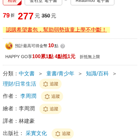
精裝
金石堂 電子書
Readmoo 電子書
277
79
折
元
350
元
認購希望書包，幫助弱勢孩童上學不中斷！
10
預計最高可得金幣
點
?
100累1點 4點抵1元
HAPPY GO享
折抵無上限
分類：
中文書
＞
童書/青少年
＞
知識/百科
＞
理財/日常生活
追蹤
作者：
李周潤
追蹤
繪者：
李周潤
追蹤
譯者：
林建豪
出版社：
采實文化
追蹤