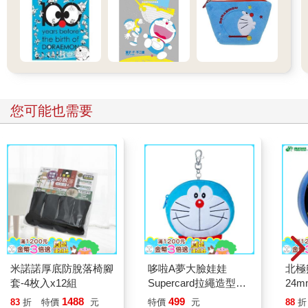
您可能也需要
米諾諾厚底防脫落椅腳
哆啦A夢大臉娃娃
北極
套-4枚入x12組
Supercard拉繩造型悠
24m
遊卡【受託代銷】
1488
499
83
折
特價
元
特價
元
88
折