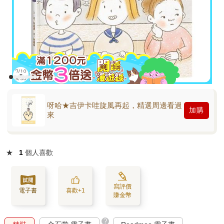
呀哈★吉伊卡哇旋風再起，精選周邊看過
加購
來
★
1
個人喜歡
寫評價
電子書
喜歡+1
賺金幣
?