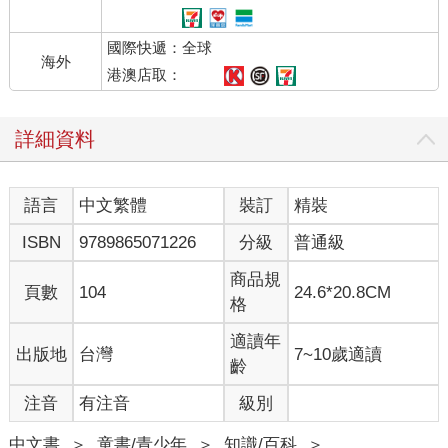
國際快遞：全球
海外
港澳店取：
詳細資料
語言
中文繁體
裝訂
精裝
ISBN
9789865071226
分級
普通級
商品規
頁數
104
24.6*20.8CM
格
適讀年
出版地
台灣
7~10歲適讀
齡
注音
有注音
級別
中文書
＞
童書/青少年
＞
知識/百科
＞