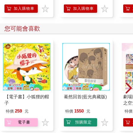
加入購物車
加入購物車
您可能會喜歡
【電子書】小狐狸的帽
驀然回首(藍光典藏版)
劇場版
子
之空
樂部 
259
1550
特價
元
特價
元
特價
Pa
組
電子書
預購限定