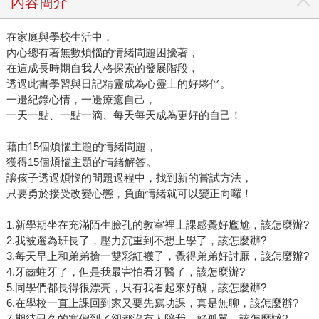
內容簡介
在家庭與學校生活中，
內心總有著無數煩惱的情緒問題困擾著，
在這成長時期自我人格探索的發展階段，
透過此書學習與日記精靈成為心靈上的好夥伴。
一邊紀錄心情，一邊療癒自己，
一天一點、一點一滴、每天每天成為更好的自己！
藉由15個煩惱主題的情緒問題，
獲得15個煩惱主題的情緒解答。
讓孩子透過煩惱的問題過程中，找到新的嘗試方法，
只要勇於接受改變心態，負面情緒就可以變正向囉！
1.新學期坐在充滿陌生臉孔的教室裡上課感覺好尷尬，該怎麼辦?
2.我被選為班長了，壓力沉重到不想上學了，該怎麼辦?
3.每天早上和弟弟搶一雙彩紅襪子，覺得弟弟好討厭，該怎麼辦?
4.牙齒蛀牙了，但是我最害怕看牙醫了，該怎麼辦?
5.同學們都長得很漂亮，只有我看起來好醜，該怎麼辦?
6.在學校一直上課回到家又要先寫功課，真是無聊，該怎麼辦?
7.期待已久的寒假到了卻都沒有人陪我，好孤單，該怎麼辦?