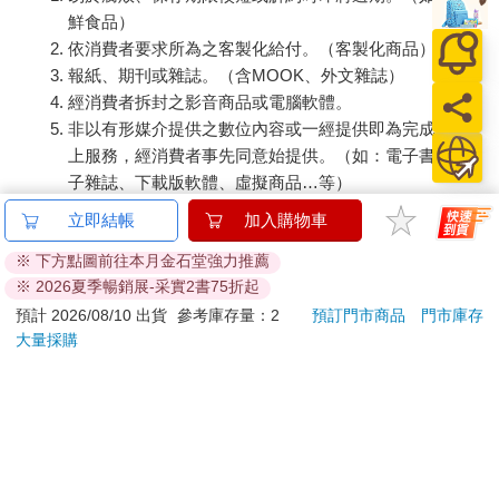
鮮食品）
依消費者要求所為之客製化給付。（客製化商品）
報紙、期刊或雜誌。（含MOOK、外文雜誌）
經消費者拆封之影音商品或電腦軟體。
非以有形媒介提供之數位內容或一經提供即為完成之線
上服務，經消費者事先同意始提供。（如：電子書、電
子雜誌、下載版軟體、虛擬商品…等）
已拆封之個人衛生用品。（如：內衣褲、刮鬍刀、除毛
立即結帳
加入購物車
刀…等）
※ 下方點圖前往本月金石堂強力推薦
若非上列種類商品，均享有到貨7天的猶豫期（含例假
※ 2026夏季暢銷展-采實2書75折起
日）。
預計 2026/08/10 出貨
參考庫存量：2
預訂門市商品
門市庫存
辦理退換貨時，商品（組合商品恕無法接受單獨退貨）必須
大量採購
是您收到商品時的原始狀態（包含商品本體、配件、贈品、
保證書、所有附隨資料文件及原廠內外包裝…等），請勿直
接使用原廠包裝寄送，或於原廠包裝上黏貼紙張或書寫文
字。
退回商品若無法回復原狀，將請您負擔回復原狀所需費用，
嚴重時將影響您的退貨權益。