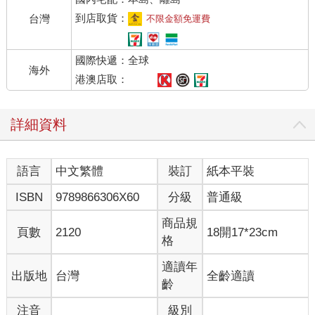
到店取貨：
台灣
不限金額免運費
國際快遞：全球
海外
港澳店取：
詳細資料
語言
中文繁體
裝訂
紙本平裝
ISBN
9789866306X60
分級
普通級
商品規
頁數
2120
18開17*23cm
格
適讀年
出版地
台灣
全齡適讀
齡
注音
級別