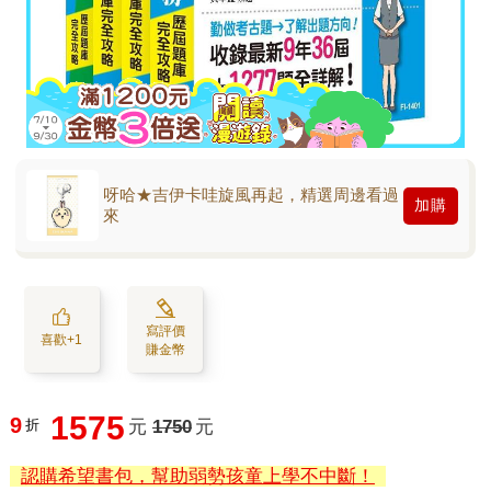
呀哈★吉伊卡哇旋風再起，精選周邊看過
加購
來
寫評價
喜歡+1
賺金幣
1575
9
折
元
1750
元
認購希望書包，幫助弱勢孩童上學不中斷！