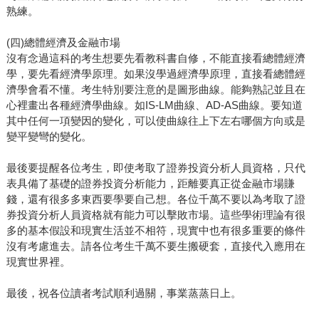
熟練。
(四)總體經濟及金融市場
沒有念過這科的考生想要先看教科書自修，不能直接看總體經濟
學，要先看經濟學原理。如果沒學過經濟學原理，直接看總體經
濟學會看不懂。考生特別要注意的是圖形曲線。能夠熟記並且在
心裡畫出各種經濟學曲線。如IS-LM曲線、AD-AS曲線。要知道
其中任何一項變因的變化，可以使曲線往上下左右哪個方向或是
變平變彎的變化。
最後要提醒各位考生，即使考取了證券投資分析人員資格，只代
表具備了基礎的證券投資分析能力，距離要真正從金融市場賺
錢，還有很多多東西要學要自己想。各位千萬不要以為考取了證
券投資分析人員資格就有能力可以擊敗市場。這些學術理論有很
多的基本假設和現實生活並不相符，現實中也有很多重要的條件
沒有考慮進去。請各位考生千萬不要生搬硬套，直接代入應用在
現實世界裡。
最後，祝各位讀者考試順利過關，事業蒸蒸日上。