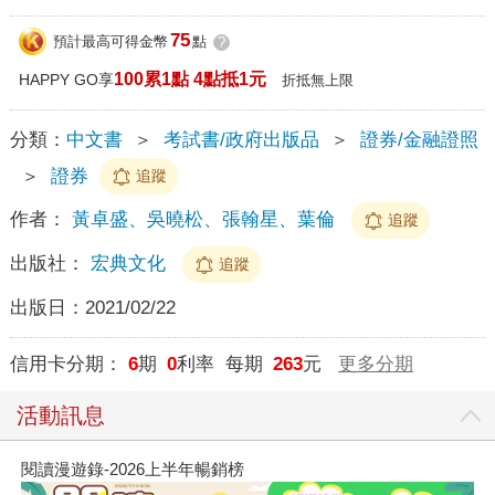
75
預計最高可得金幣
點
?
100累1點 4點抵1元
HAPPY GO享
折抵無上限
分類：
中文書
＞
考試書/政府出版品
＞
證券/金融證照
＞
證券
追蹤
作者：
黃卓盛、吳曉松、張翰星、葉倫
追蹤
出版社：
宏典文化
追蹤
出版日：
2021/02/22
信用卡分期：
6
期
0
利率 每期
263
元
更多分期
活動訊息
閱讀漫遊錄-2026上半年暢銷榜