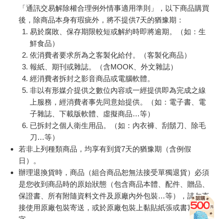
「通訊交易解除權合理例外情事適用準則」，以下商品購買
後，除商品本身有瑕疵外，將不提供7天的猶豫期：
易於腐敗、保存期限較短或解約時即將逾期。（如：生
鮮食品）
依消費者要求所為之客製化給付。（客製化商品）
報紙、期刊或雜誌。（含MOOK、外文雜誌）
經消費者拆封之影音商品或電腦軟體。
非以有形媒介提供之數位內容或一經提供即為完成之線
上服務，經消費者事先同意始提供。（如：電子書、電
子雜誌、下載版軟體、虛擬商品…等）
已拆封之個人衛生用品。（如：內衣褲、刮鬍刀、除毛
刀…等）
若非上列種類商品，均享有到貨7天的猶豫期（含例假
日）。
辦理退換貨時，商品（組合商品恕無法接受單獨退貨）必須
是您收到商品時的原始狀態（包含商品本體、配件、贈品、
保證書、所有附隨資料文件及原廠內外包裝…等），請勿直
接使用原廠包裝寄送，或於原廠包裝上黏貼紙張或書寫文