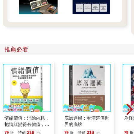
推薦必看
情緒價值：消除內耗，
底層邏輯：看清這個世
為怪
把情緒變得有價值，跟
界的底牌
誰都能自在相處
316
316
79
折
特價
元
79
折
特價
元
79
折