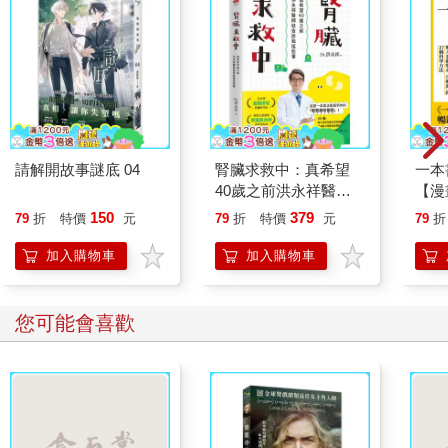
請解開故事謎底 04
腎臟求救中：真希望
一本
40歲之前洪永祥醫師
【漫
就告訴我這些事
行動
150
379
79
折
特價
元
79
折
特價
元
79
折
開關
「行
加入購物車
加入購物車
學方
您可能會喜歡