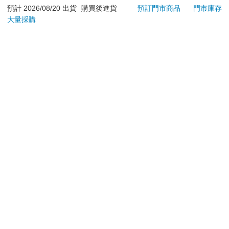
若非上列種類商品，均享有到貨7天的猶豫期（含例假
預計 2026/08/20 出貨
購買後進貨
預訂門市商品
門市庫存
大量採購
日）。
辦理退換貨時，商品（組合商品恕無法接受單獨退貨）必須
是您收到商品時的原始狀態（包含商品本體、配件、贈品、
保證書、所有附隨資料文件及原廠內外包裝…等），請勿直
接使用原廠包裝寄送，或於原廠包裝上黏貼紙張或書寫文
字。
退回商品若無法回復原狀，將請您負擔回復原狀所需費用，
嚴重時將影響您的退貨權益。