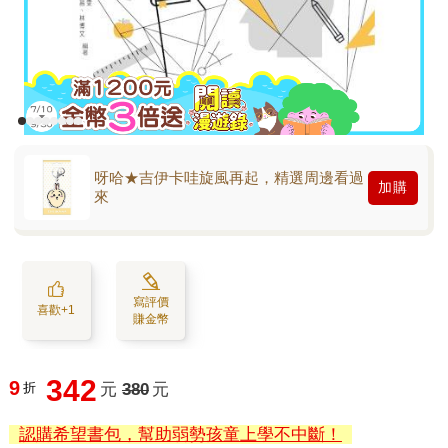
呀哈★吉伊卡哇旋風再起，精選周邊看過
加購
來
寫評價
喜歡+1
賺金幣
342
9
折
元
380
元
認購希望書包，幫助弱勢孩童上學不中斷！