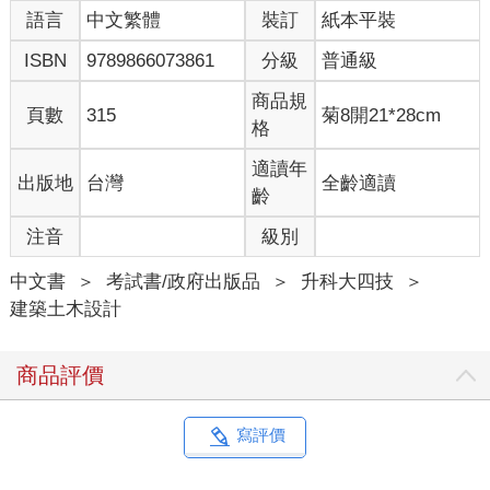
語言
中文繁體
裝訂
紙本平裝
ISBN
9789866073861
分級
普通級
商品規
頁數
315
菊8開21*28cm
格
適讀年
出版地
台灣
全齡適讀
齡
注音
級別
中文書
＞
考試書/政府出版品
＞
升科大四技
＞
建築土木設計
商品評價
寫評價