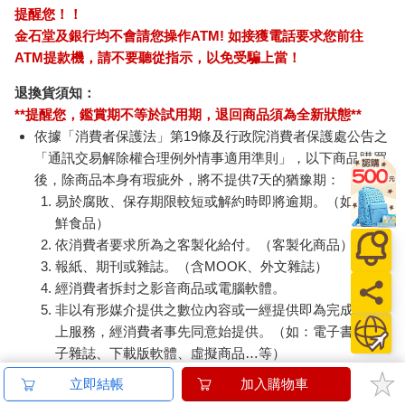
提醒您！！
金石堂及銀行均不會請您操作ATM! 如接獲電話要求您前往
ATM提款機，請不要聽從指示，以免受騙上當！
退換貨須知：
**提醒您，鑑賞期不等於試用期，退回商品須為全新狀態**
依據「消費者保護法」第19條及行政院消費者保護處公告之
「通訊交易解除權合理例外情事適用準則」，以下商品購買
後，除商品本身有瑕疵外，將不提供7天的猶豫期：
易於腐敗、保存期限較短或解約時即將逾期。（如：生
鮮食品）
依消費者要求所為之客製化給付。（客製化商品）
報紙、期刊或雜誌。（含MOOK、外文雜誌）
經消費者拆封之影音商品或電腦軟體。
非以有形媒介提供之數位內容或一經提供即為完成之線
上服務，經消費者事先同意始提供。（如：電子書、電
子雜誌、下載版軟體、虛擬商品…等）
已拆封之個人衛生用品。（如：內衣褲、刮鬍刀、除毛
立即結帳
加入購物車
刀…等）