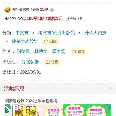
15
預計最高可得金幣
點
?
100累1點 4點抵1元
HAPPY GO享
折抵無上限
分類：
中文書
＞
考試書/政府出版品
＞
升科大四技
＞
建築土木設計
追蹤
作者：
孫德昌、林博文、廖美雯
追蹤
出版社：
台北弘揚
追蹤
出版日：
2022/09/01
活動訊息
閱讀漫遊錄-2026上半年暢銷榜