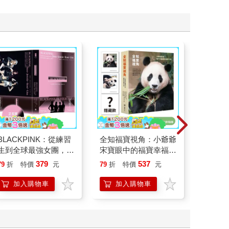
BLACKPINK：從練習
全知福寶視角：小爺爺
松浦彌
生到全球最強女團，看
宋寶眼中的福寶幸福肥
我想這
Jisoo、Jennie、
日常（首刷限量贈：拍
379
537
79
折
特價
元
79
折
特價
元
79
折
Ros?、Lisa 如何征服
立得風格透卡一張）
世界，創造K-pop傳
加入購物車
加入購物車
加
奇！