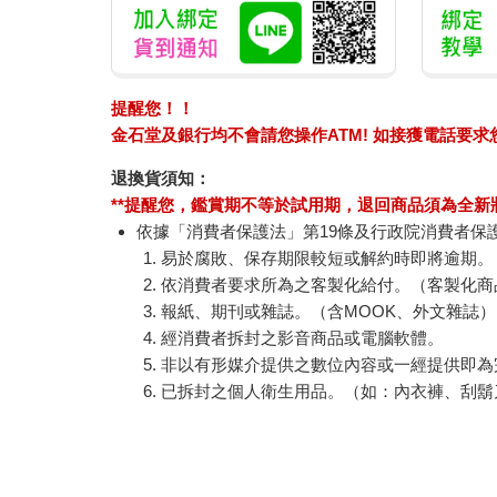
提醒您！！
金石堂及銀行均不會請您操作ATM! 如接獲電話要
退換貨須知：
**提醒您，鑑賞期不等於試用期，退回商品須為全新狀
依據「消費者保護法」第19條及行政院消費者保
易於腐敗、保存期限較短或解約時即將逾期。
依消費者要求所為之客製化給付。（客製化商
報紙、期刊或雜誌。（含MOOK、外文雜誌）
經消費者拆封之影音商品或電腦軟體。
非以有形媒介提供之數位內容或一經提供即為
已拆封之個人衛生用品。（如：內衣褲、刮鬍
若非上列種類商品，均享有到貨7天的猶豫期（含
辦理退換貨時，商品（組合商品恕無法接受單獨
等），請勿直接使用原廠包裝寄送，或於原廠包