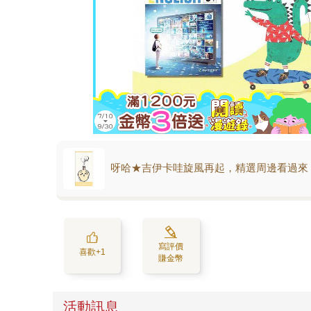
呀哈★吉伊卡哇旋風再起，精選周邊看過來
寫評價
喜歡+1
賺金幣
活動訊息