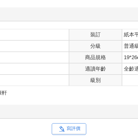
裝訂
紙本
分級
普通
商品規格
19*2
適讀年齡
全齡
級別
康軒
寫評價