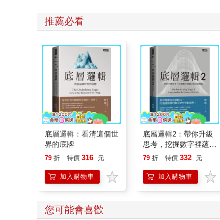
推薦必看
底層邏輯：看清這個世
底層邏輯2：帶你升級
界的底牌
思考，挖掘數字裡蘊含
的商業寶藏
316
332
79
折
特價
元
79
折
特價
元
加入購物車
加入購物車
您可能會喜歡