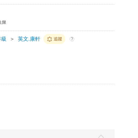
上限
年級
＞
英文.康軒
追蹤
?