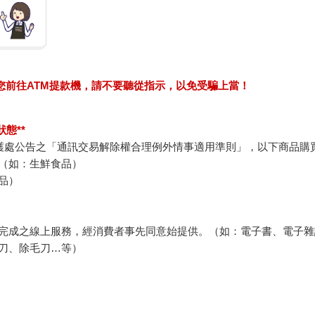
求您前往ATM提款機，請不要聽從指示，以免受騙上當！
態**
護處公告之「通訊交易解除權合理例外情事適用準則」，以下商品購
（如：生鮮食品）
品）
完成之線上服務，經消費者事先同意始提供。（如：電子書、電子雜
刀、除毛刀…等）
例假日）。
退貨）必須是您收到商品時的原始狀態（包含商品本體、配件、贈品
裝上黏貼紙張或書寫文字。