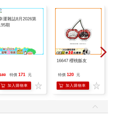
幸運雜誌8月2026第
16647 櫻桃飯友
16647 B
195期
拍貼風
171
120
12
特價
元
特價
元
特價
180
加入購物車
加入購物車
加