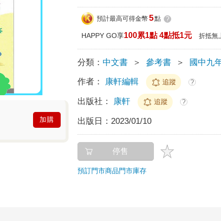
5
預計最高可得金幣
點
?
100累1點 4點抵1元
HAPPY GO享
折抵無
分類：
中文書
＞
參考書
＞
國中九
作者：
康軒編輯
追蹤
?
出版社：
康軒
追蹤
?
加購
出版日：
2023/01/10
停售
預訂門市商品
門市庫存