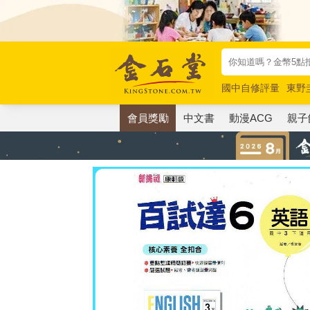
國中自修評量
東野
唯紅花綻放
奧德賽
會員獎勵
中文書
動漫ACG
親子