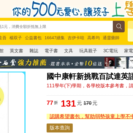
圭吾
楊双子
公益書包
16647續集
吉伊卡哇
高希均
通靈藥師
路邊攤新作
馬斯克
玩具總動員5
超慢跑
館
英文書
雜誌
電子書
文具
玩具親子
3C電玩
家
國中康軒新挑戰百試達英語三
111學年(下)學期，各學校版本參考書
131
77
折
元
170
元
認購希望書包，幫助弱勢孩童上學不
版本查詢