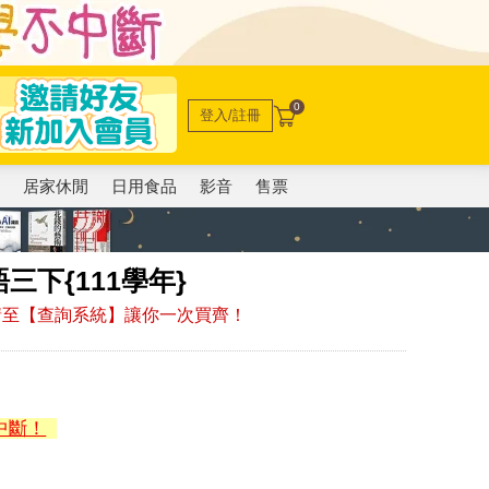
0
登入/註冊
電
居家休閒
日用食品
影音
售票
下{111學年}
，請至【查詢系統】讓你一次買齊！
中斷！