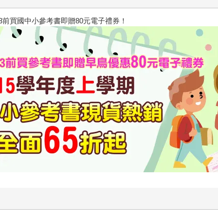
/23前買國中小參考書即贈80元電子禮券！