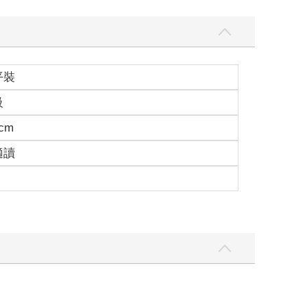
平裝
級
6cm
適讀