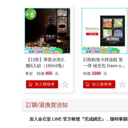
【13章】專業冰滴久
幻獸帕魯卡牌遊戲 第
釀6入組（160ml/瓶）
一彈 補充包 Dawn of
Palpagos（日文版一
855
1590
8
折
特價
元
特價
元
盒）
加入購物車
加入購物車
訂購/退換貨須知
加入金石堂 LINE 官方帳號『完成綁定』，隨時掌