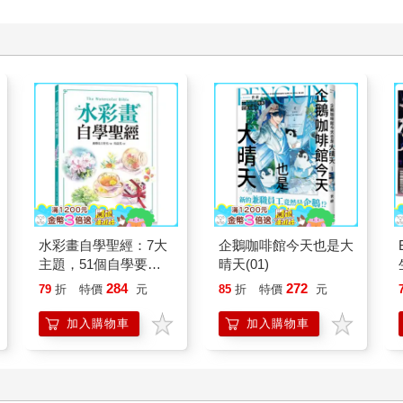
水彩畫自學聖經：7大
企鵝咖啡館今天也是大
主題，51個自學要
晴天(01)
點，一本最全面的水彩
284
272
79
折
特價
元
85
折
特價
元
繪畫技巧寶典！
加入購物車
加入購物車