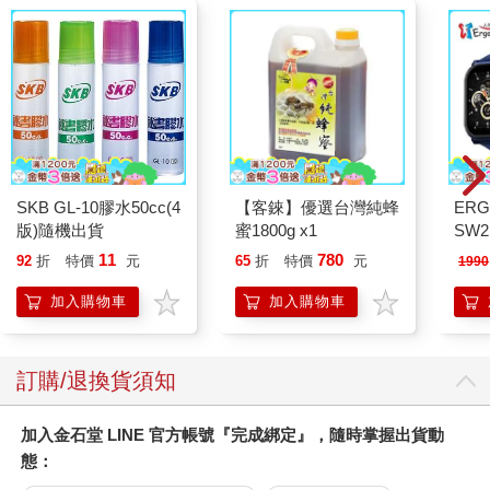
SKB GL-10膠水50cc(4
【客錸】優選台灣純蜂
ERG
版)隨機出貨
蜜1800g x1
SW2
泳心
11
780
92
折
特價
元
65
折
特價
元
1990
錶
加入購物車
加入購物車
訂購/退換貨須知
加入金石堂 LINE 官方帳號『完成綁定』，隨時掌握出貨動
態：