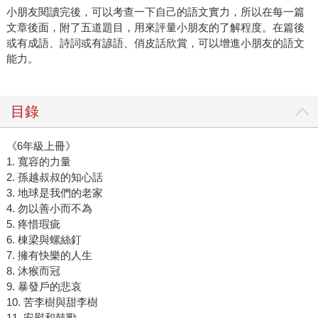
小朋友閱讀完後，可以考查一下自己的語文實力，所以在每一篇
文章後面，附了五道題目，用來評量小朋友的了解程度。在篇後
或有成語、詩詞或有諺語、俏皮話欣賞，可以增進小朋友的語文
能力。
目錄
《6年級上冊》
1. 寬容的力量
2. 孫越叔叔的知心話
3. 地球是我們的老家
4. 勿以善小而不為
5. 疼惜瑕疵
6. 棟梁與螺絲釘
7. 擁有快樂的人生
8. 沐猴而冠
9. 暴發戶的悲哀
10. 苦李樹與甜李樹
11. 安慰和鼓勵