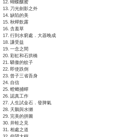
12. 蝴蝶釀蜜
13. 刀光劍影之外
14. 缺陷的美
15. 秋蟬飲露
16. 含羞草
17. 行到水窮處．大器晚成
18. 謙受益
19. 一念之間
20. 彩虹和石拱橋
21. 驕傲的蚊子
22. 即使跌倒
23. 曾子三省吾身
24. 自信
25. 螳螂捕蟬
26. 認真工作
27. 人生試金石．發脾氣
28. 天鵝與水獺
29. 完美的拼圖
30. 井蛙之見
31. 相處之道
32. 仰望大樹