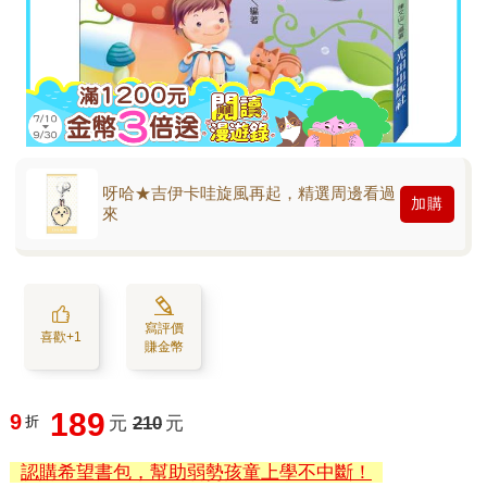
呀哈★吉伊卡哇旋風再起，精選周邊看過
加購
來
寫評價
喜歡+1
賺金幣
189
9
折
元
210
元
認購希望書包，幫助弱勢孩童上學不中斷！