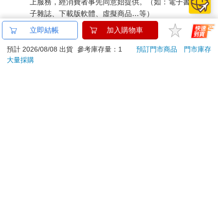
上服務，經消費者事先同意始提供。（如：電子書、電
子雜誌、下載版軟體、虛擬商品…等）
已拆封之個人衛生用品。（如：內衣褲、刮鬍刀、除毛
立即結帳
加入購物車
刀…等）
若非上列種類商品，均享有到貨7天的猶豫期（含例假
預計 2026/08/08 出貨
參考庫存量：1
預訂門市商品
門市庫存
大量採購
日）。
辦理退換貨時，商品（組合商品恕無法接受單獨退貨）必須
是您收到商品時的原始狀態（包含商品本體、配件、贈品、
保證書、所有附隨資料文件及原廠內外包裝…等），請勿直
接使用原廠包裝寄送，或於原廠包裝上黏貼紙張或書寫文
字。
退回商品若無法回復原狀，將請您負擔回復原狀所需費用，
嚴重時將影響您的退貨權益。