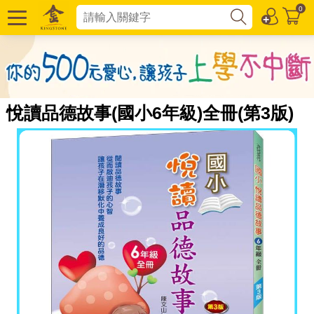
0
悅讀品德故事(國小6年級)全冊(第3版)