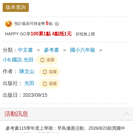
版本查詢
5
預計最高可得金幣
點
?
100累1點 4點抵1元
HAPPY GO享
折抵無上限
分類：
中文書
＞
參考書
＞
國小六年級
＞
小6.國語.光田
追蹤
作者：
陳文山
追蹤
出版社：
光田
追蹤
出版日：
2023/09/15
活動訊息
參考書115學年度上學期：早鳥優惠活動、2026/8/23前買國中