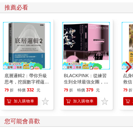
推薦必看
底層邏輯2：帶你升級
BLACKPINK：從練習
乩身
思考，挖掘數字裡蘊含
生到全球最強女團，看
救信
的商業寶藏
Jisoo、Jennie、
332
379
79
折
特價
元
79
折
特價
元
79
折
Ros?、Lisa 如何征服
世界，創造K-pop傳
加入購物車
加入購物車
奇！
您可能會喜歡