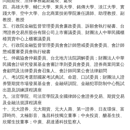
問組組長、法律事務處副處長、處長
四、高雄大學、輔仁大學、東吳大學、銘傳大學、淡江大學、實
踐大學、空中大學、台北商業技術學院兼任講師、助理教授、副
教授、教授
五、行政院金融監督管理委員會廉政委員、訴願會執行秘書、台
灣證券交易所股份有限公司上市審議委員、財團法人中華民國櫃
檯買賣中心上櫃審議委員
六、行政院金融監督管理委員會會計師懲戒委員會委員、會計師
懲戒覆審委員會執行秘書
七、仲裁協會仲裁委員、台北地方法院調解委員；財團法人中華
民國會計研究發展基金會審計準則委員會委員、證券商業同業公
會顧問及法律委員會召集人、會計師同業公會法律顧問
八、考試院考選部國家考試典試、命題、口試委員；財團法人證
券暨期貨市場發展基金會、金融研訓院、金融犯罪防制中心甄試
出題及訓練課程講座
九、法官學院、司法官學院及全國律師公會證券交易、期貨交易
及金融法規課程講座
十、元大證券、元大期貨、元大人壽、第一證券、日友環保、富
譯時尚、太極影音、逸昌科技獨立董事；中央投資、醣基生技、
欣耀生技董事；中廣、易達通科技監察人