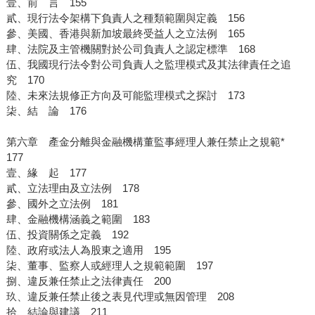
壹、前 言 155
貳、現行法令架構下負責人之種類範圍與定義 156
參、美國、香港與新加坡最終受益人之立法例 165
肆、法院及主管機關對於公司負責人之認定標準 168
伍、我國現行法令對公司負責人之監理模式及其法律責任之追
究 170
陸、未來法規修正方向及可能監理模式之探討 173
柒、結 論 176
第六章 產金分離與金融機構董監事經理人兼任禁止之規範*
177
壹、緣 起 177
貳、立法理由及立法例 178
參、國外之立法例 181
肆、金融機構涵義之範圍 183
伍、投資關係之定義 192
陸、政府或法人為股東之適用 195
柒、董事、監察人或經理人之規範範圍 197
捌、違反兼任禁止之法律責任 200
玖、違反兼任禁止後之表見代理或無因管理 208
拾、結論與建議 211