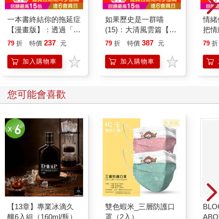
一本書終結你的拖延症
如果歷史是一群喵
情緒
【漫畫版】：透過「小
(15)：大清風雲篇【萌
把情
行動」打開大腦的行動
貓漫畫學歷史】
誰都
237
387
79
折
特價
元
79
折
特價
元
79
折
開關，懶人也能變身
「行動派」的37個科
加入購物車
加入購物車
學方法
您可能會喜歡
【13章】專業冰滴久
雙色蝦米_三層防護口
BLO
釀6入組（160ml/瓶）
罩（2入）
AB