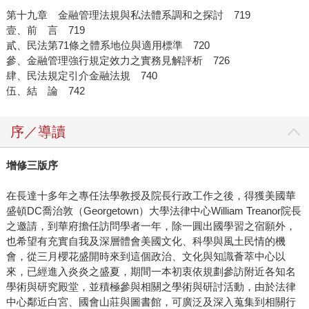
第十九章 金融管理法規與私法體系調和之探討 719
壹、前 言 719
貳、民法第71條之體系地位與適用標準 720
參、金融管理強行規定效力之實務見解評析 726
肆、民法規定引介金融法規 740
伍、結 論 742
序／導讀
增修三版序
在長達十多年之專任法學教授及院長行政工作之後，得獲美國華
盛頓DC喬治敦（Georgetown）大學法律中心William Treanor院長
之邀請，到華府擔任訪問學者一年，除一圓出國學習之宿願外，
也希望有充實自我及深層體會美國文化、科學與風土民情的機
會，從三月櫻花盛開時來到這個政治、文化與知識薈萃中心以
來，已經進入炎炎之盛夏，期間一本初衷依規劃參訪附近各知名
學術與研究殿堂，並積極參與相關之學術與研討活動，由於法律
中心鄰近白宮、國會山莊與圖書館，可廣泛及深入蒐集到相關行