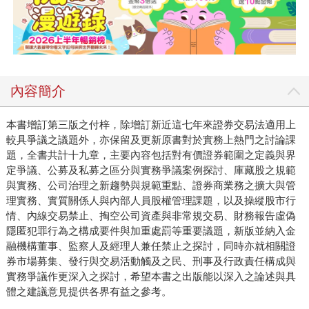
內容簡介
本書增訂第三版之付梓，除增訂新近這七年來證券交易法適用上
較具爭議之議題外，亦保留及更新原書對於實務上熱門之討論課
題，全書共計十九章，主要內容包括對有價證券範圍之定義與界
定爭議、公募及私募之區分與實務爭議案例探討、庫藏股之規範
與實務、公司治理之新趨勢與規範重點、證券商業務之擴大與管
理實務、實質關係人與內部人員股權管理課題，以及操縱股市行
情、內線交易禁止、掏空公司資產與非常規交易、財務報告虛偽
隱匿犯罪行為之構成要件與加重處罰等重要議題，新版並納入金
融機構董事、監察人及經理人兼任禁止之探討，同時亦就相關證
券市場募集、發行與交易活動觸及之民、刑事及行政責任構成與
實務爭議作更深入之探討，希望本書之出版能以深入之論述與具
體之建議意見提供各界有益之參考。