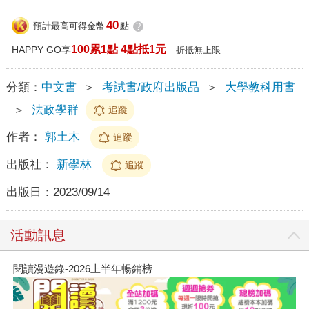
40
預計最高可得金幣
點
?
100累1點 4點抵1元
HAPPY GO享
折抵無上限
分類：
中文書
＞
考試書/政府出版品
＞
大學教科用書
＞
法政學群
追蹤
作者：
郭土木
追蹤
出版社：
新學林
追蹤
出版日：
2023/09/14
活動訊息
閱讀漫遊錄-2026上半年暢銷榜