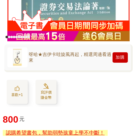
呀哈★吉伊卡哇旋風再起，精選周邊看過
加購
來
寫評價
喜歡+1
賺金幣
800
元
認購希望書包，幫助弱勢孩童上學不中斷！