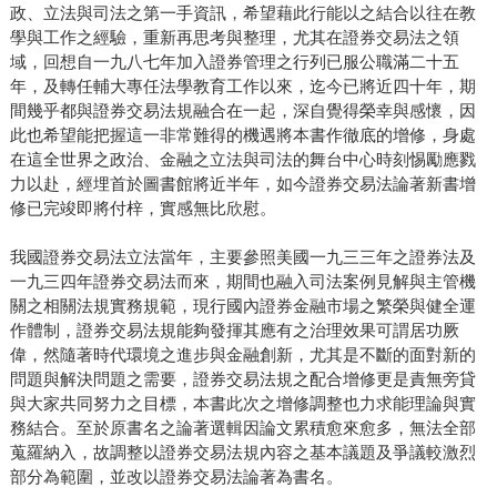
政、立法與司法之第一手資訊，希望藉此行能以之結合以往在教
學與工作之經驗，重新再思考與整理，尤其在證券交易法之領
域，回想自一九八七年加入證券管理之行列已服公職滿二十五
年，及轉任輔大專任法學教育工作以來，迄今已將近四十年，期
間幾乎都與證券交易法規融合在一起，深自覺得榮幸與感懷，因
此也希望能把握這一非常難得的機遇將本書作徹底的增修，身處
在這全世界之政治、金融之立法與司法的舞台中心時刻惕勵應戮
力以赴，經埋首於圖書館將近半年，如今證券交易法論著新書增
修已完竣即將付梓，實感無比欣慰。
我國證券交易法立法當年，主要參照美國一九三三年之證券法及
一九三四年證券交易法而來，期間也融入司法案例見解與主管機
關之相關法規實務規範，現行國內證券金融市場之繁榮與健全運
作體制，證券交易法規能夠發揮其應有之治理效果可謂居功厥
偉，然隨著時代環境之進步與金融創新，尤其是不斷的面對新的
問題與解決問題之需要，證券交易法規之配合增修更是責無旁貸
與大家共同努力之目標，本書此次之增修調整也力求能理論與實
務結合。至於原書名之論著選輯因論文累積愈來愈多，無法全部
蒐羅納入，故調整以證券交易法規內容之基本議題及爭議較激烈
部分為範圍，並改以證券交易法論著為書名。