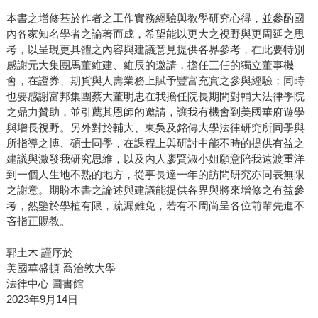
本書之增修基於作者之工作實務經驗與教學研究心得，並參酌國
內各家知名學者之論著而成，希望能以更大之視野與更周延之思
考，以呈現更具體之內容與建議意見提供各界參考，在此要特別
感謝元大集團馬董維建、維辰的邀請，擔任三任的獨立董事機
會，在證券、期貨與人壽業務上賦予豐富充實之參與經驗；同時
也要感謝富邦集團蔡大董明忠在我擔任院長期間對輔大法律學院
之鼎力贊助，並引薦其恩師的邀請，讓我有機會到美國華府遊學
與增長視野。另外對於輔大、東吳及銘傳大學法律研究所同學與
所指導之博、碩士同學，在課程上與研討中能不時的提供有益之
建議與激發我研究思維，以及內人廖賢淑小姐願意陪我遠渡重洋
到一個人生地不熟的地方，從事長達一年的訪問研究亦同表無限
之謝意。期盼本書之論述與建議能提供各界與將來增修之有益參
考，然鑒於學植有限，疏漏難免，若有不周尚呈各位前輩先進不
吝指正賜教。
郭土木 謹序於
美國華盛頓 喬治敦大學
法律中心 圖書館
2023年9月14日