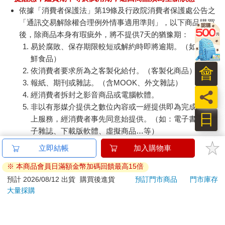
依據「消費者保護法」第19條及行政院消費者保護處公告之
「通訊交易解除權合理例外情事適用準則」，以下商品購買
後，除商品本身有瑕疵外，將不提供7天的猶豫期：
易於腐敗、保存期限較短或解約時即將逾期。（如：生
鮮食品）
會
依消費者要求所為之客製化給付。（客製化商品）
報紙、期刊或雜誌。（含MOOK、外文雜誌）
員
經消費者拆封之影音商品或電腦軟體。
非以有形媒介提供之數位內容或一經提供即為完成之線
日
上服務，經消費者事先同意始提供。（如：電子書、電
子雜誌、下載版軟體、虛擬商品…等）
已拆封之個人衛生用品。（如：內衣褲、刮鬍刀、除毛
立即結帳
加入購物車
刀…等）
※ 本商品會員日滿額金幣加碼回饋最高15倍
若非上列種類商品，均享有到貨7天的猶豫期（含例假
日）。
預計 2026/08/12 出貨
購買後進貨
預訂門市商品
門市庫存
大量採購
辦理退換貨時，商品（組合商品恕無法接受單獨退貨）必須
是您收到商品時的原始狀態（包含商品本體、配件、贈品、
保證書、所有附隨資料文件及原廠內外包裝…等），請勿直