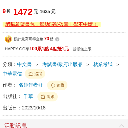
1472
9
折
元
1635
元
認購希望書包，幫助弱勢孩童上學不中斷！
70
預計最高可得金幣
點
?
100累1點 4點抵1元
HAPPY GO享
折抵無上限
分類：
中文書
＞
考試書/政府出版品
＞
就業考試
＞
中華電信
追蹤
作者：
名師作者群
追蹤
出版社：
千華
追蹤
出版日：
2023/10/18
活動訊息