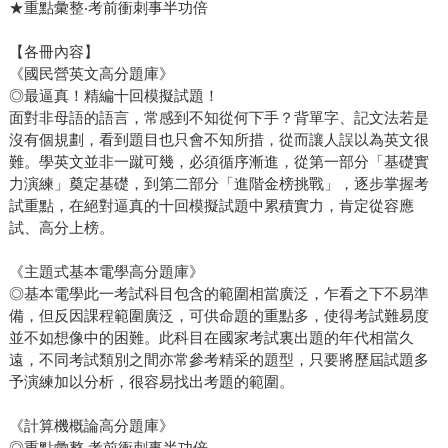
★重點彙整‧考前衝刺事半功倍
【各冊內容】
《國民營英文高分題庫》
◎最逼真！精編十回模擬試題！
面對非母語的語言，常感到不知從何下手？背單字、記文法若是
沒有個規劃，看到題目也只會不知所措，從而讓人誤以為英文很
難。學英文並非一蹴可幾，必須循序漸進，從第一部分「基礎實
力演練」奠定基礎，到第二部分「進階金榜挑戰」，逐步掌握考
試重點，在絕對逼真的十回模擬試題中累積實力，肯定從容應
試、高分上榜。
《主題式基本電學高分題庫》
◎基本電學此一考試科目包含的範圍相當廣泛，乍看之下不易準
備，但反因課程範圍廣泛，可供命題的重點多，使得考試難易度
並不如想像中的困難。此科目在國家考試裏出題的年代相當久
遠，不同考試類別之間亦常參考精采的題型，只要將歷屆試題多
予演練加以分析，很容易找出考題的範圍。
《計算機概論高分題庫》
◎重點彙整‧考前衝刺事半功倍