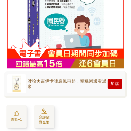
呀哈★吉伊卡哇旋風再起，精選周邊看過
加購
來
寫評價
喜歡+1
賺金幣