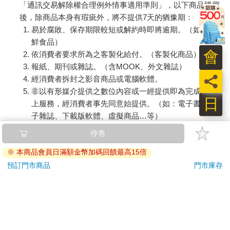
「通訊交易解除權合理例外情事適用準則」，以下商品購買
後，除商品本身有瑕疵外，將不提供7天的猶豫期：
易於腐敗、保存期限較短或解約時即將逾期。（如：生
鮮食品）
會
依消費者要求所為之客製化給付。（客製化商品）
報紙、期刊或雜誌。（含MOOK、外文雜誌）
員
經消費者拆封之影音商品或電腦軟體。
非以有形媒介提供之數位內容或一經提供即為完成之線
日
上服務，經消費者事先同意始提供。（如：電子書、電
子雜誌、下載版軟體、虛擬商品…等）
已拆封之個人衛生用品。（如：內衣褲、刮鬍刀、除毛
停售
刀…等）
※ 本商品會員日滿額金幣加碼回饋最高15倍
若非上列種類商品，均享有到貨7天的猶豫期（含例假
日）。
預訂門市商品
門市庫存
辦理退換貨時，商品（組合商品恕無法接受單獨退貨）必須
是您收到商品時的原始狀態（包含商品本體、配件、贈品、
保證書、所有附隨資料文件及原廠內外包裝…等），請勿直
接使用原廠包裝寄送，或於原廠包裝上黏貼紙張或書寫文
字。