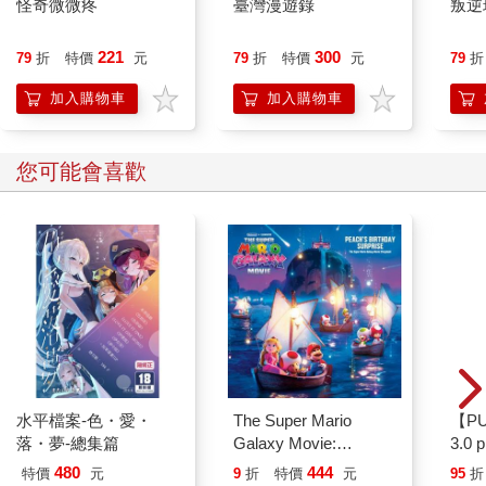
怪奇微微疼
臺灣漫遊錄
叛逆
221
300
79
折
特價
元
79
折
特價
元
79
折
加入購物車
加入購物車
您可能會喜歡
水平檔案-色・愛・
The Super Mario
【P
落・夢-總集篇
Galaxy Movie:
3.0
Peach`s Birthday
黑 
480
444
特價
元
9
折
特價
元
95
折