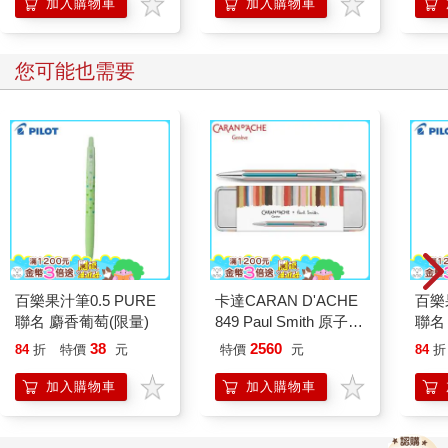
加入購物車
加入購物車
您可能也需要
百樂果汁筆0.5 PURE
卡達CARAN D'ACHE
百樂果
聯名 麝香葡萄(限量)
849 Paul Smith 原子筆
聯名
ED.5 條紋銀
38
2560
84
折
特價
元
特價
元
84
折
加入購物車
加入購物車