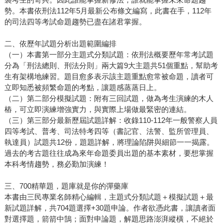
勢。本書依刑法112年5月最新公布條文編寫，此書在手，112年
的司法四等考試命題趨勢已盡在諸君掌握。
二、依歷年試題分析出題範圍編排
（一）本書第一部分主題式分類試題：依刑法概要歷年常考試題
分為「刑法總則、刑法分則」兩大篇9大主題共51個重點，幫助考
生有架構地練習。題目愈多表示該主題重點愈常被命題，讀者可
立即知悉被頻繁命題的考點，讓題感蒸蒸日上。
（二）第二部分模擬試題：附有三回試題，做為考生演練的木人
樁，可立即演練增強實力，與實際上場做最緊密的連結。
（三）第三部分最新歷屆試題詳解：收錄110-112年一般警察人員
四等考試、普考、司法特考四等（書記官、法警、監所管理員、
執達員）試題共12份，題題詳解，將理論陷阱與細節一一揭露。
過去的考古題往往成為來年命題委員出題的基本素材，要想掌握
本科考情趨勢，務必勤加演練！
三、700精華題，題庫就是你的彈藥庫
本書由三民專業名師精心編輯，主題式分類試題＋模擬試題＋最
新試題詳解，共704題選擇+30題申論。作者欲憑此書，讓讀者面
對選擇題，箭箭中鵠；面對申論題，解題思路澎湃縱橫，不絕於