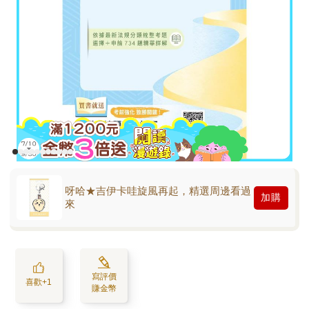
呀哈★吉伊卡哇旋風再起，精選周邊看過
加購
來
寫評價
喜歡+1
賺金幣