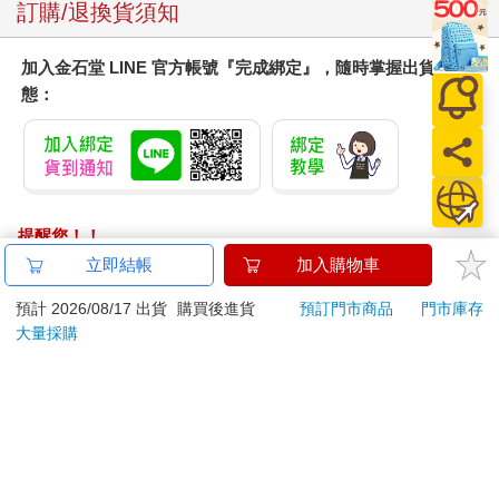
訂購/退換貨須知
加入金石堂 LINE 官方帳號『完成綁定』，隨時掌握出貨動
態：
提醒您！！
金石堂及銀行均不會請您操作ATM! 如接獲電話要求您前往
立即結帳
加入購物車
ATM提款機，請不要聽從指示，以免受騙上當！
預計 2026/08/17 出貨
購買後進貨
預訂門市商品
門市庫存
退換貨須知：
大量採購
**提醒您，鑑賞期不等於試用期，退回商品須為全新狀態**
依據「消費者保護法」第19條及行政院消費者保護處公告之
「通訊交易解除權合理例外情事適用準則」，以下商品購買
後，除商品本身有瑕疵外，將不提供7天的猶豫期：
易於腐敗、保存期限較短或解約時即將逾期。（如：生
鮮食品）