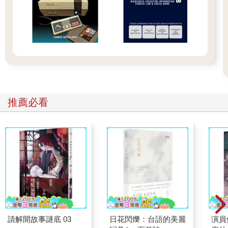
推薦必看
請解開故事謎底 03
日花閃爍：台語的美麗
演員