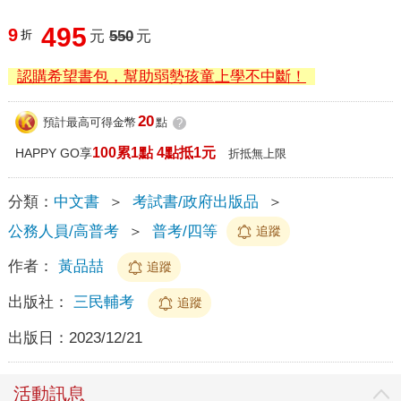
495
9
折
元
550
元
認購希望書包，幫助弱勢孩童上學不中斷！
20
預計最高可得金幣
點
?
100累1點 4點抵1元
HAPPY GO享
折抵無上限
分類：
中文書
＞
考試書/政府出版品
＞
公務人員/高普考
＞
普考/四等
追蹤
作者：
黃品喆
追蹤
出版社：
三民輔考
追蹤
出版日：
2023/12/21
活動訊息