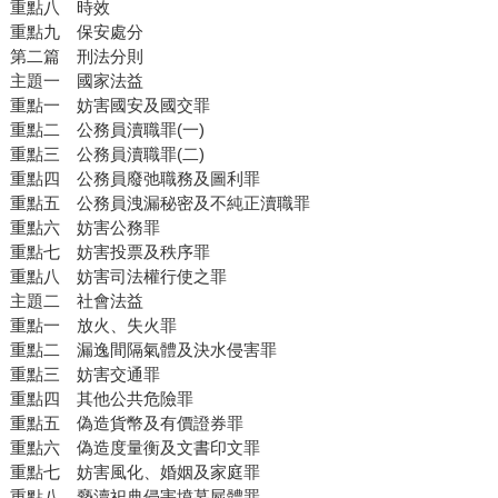
重點八 時效
重點九 保安處分
第二篇 刑法分則
主題一 國家法益
重點一 妨害國安及國交罪
重點二 公務員瀆職罪(一)
重點三 公務員瀆職罪(二)
重點四 公務員廢弛職務及圖利罪
重點五 公務員洩漏秘密及不純正瀆職罪
重點六 妨害公務罪
重點七 妨害投票及秩序罪
重點八 妨害司法權行使之罪
主題二 社會法益
重點一 放火、失火罪
重點二 漏逸間隔氣體及決水侵害罪
重點三 妨害交通罪
重點四 其他公共危險罪
重點五 偽造貨幣及有價證券罪
重點六 偽造度量衡及文書印文罪
重點七 妨害風化、婚姻及家庭罪
重點八 褻瀆祀典侵害墳墓屍體罪