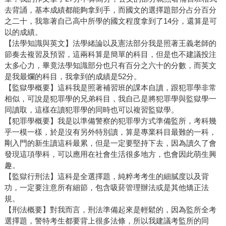
去背誦，基本成績都能夠拿到手，而國文的選擇題部分占分百分
之二十，我靠著自己高中所學的國文程度拿到了14分，還算是可
以的成績。
【法學知識與英文】法學緒論以及憲法部分我是照著王義老師的
節奏去複習及預習，這兩科算是簡單的科目，但是也不建議投注
太多心力，畢竟法學知識部分也只有百分之六十的分數，而英文
是我最爛的科目，我拿到的成績是52分。
【監獄學概要】這科我是照著補習班的課本自讀，跟犯罪學非常
相似，可說是犯罪學的兄弟科目，我自己是將犯罪學與監獄學一
同讀取，這樣在讀犯罪學的同時也可以複習監獄學。
【犯罪學概要】我是以準備警察的犯罪學方式準備監所，考科幾
乎一模一樣，於是沒有另外特別讀，算是專業科目最難的一科，
剛入門的新生讀這科最累，但是一定要堅持下去，因為讀久了會
發現這項學科，可以應用在社會生活很多地方，也會因此萌生興
趣。
【監獄行刑法】這科是全選擇題，純粹考考生的細膩度以及背
功，一定要注意所有細節，包含吸菸管理辦法或是其他矯正法
規。
【刑法概要】對我而言，刑法準備起來是輕鬆的，因為監所全考
選擇題，警特考生都要背上很多法條，所以我建議考監所的同