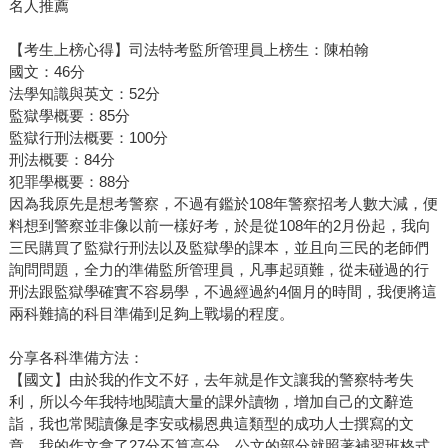
名人推薦
【考生上榜心得】司法特考監所管理員上榜生：陳柏翰
國文：46分
法學知識與英文：52分
監獄學概要：85分
監獄行刑法概要：100分
刑法概要：84分
犯罪學概要：88分
因為我原先是想考警察，不過有鑑於108年警察招考人數大減，便
料想到警察並非像以前一樣好考，於是從108年的2月份起，我向
三民購買了監獄行刑法以及監獄學的課本，並且向三民的老師們
詢問問題，全力的準備監所管理員，凡事起頭難，從未碰過的行
刑法跟監獄學確實不容易學，不過經過約4個月的時間，我便將這
兩科難搞的科目準備到足夠上戰場的程度。
分享各科準備方法：
【國文】由於我的作文不好，去年就是作文讓我的警察特考失
利，所以今年我特地閱讀大量的課外讀物，增加自己的文辭造
詣，我也常閱讀像是李安或楊恩典這類型的成功人士撰寫的文
章，我的作文拿了27分不算高分，公文的部分就照著補習班格式