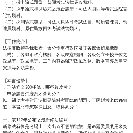
（一）採申論式題型：普通考試法律廉政類科。
（二）採申論式和測驗式之混合題型：司法人員四等考試法院書
記官類科。
（二）採測驗式題型：司法人員四等考試法警、監所管理員、執
達員類科、原住民族四等考試法警類科。
【工作簡介】
法律廉政類科錄取者，會分發至行政院及其各部會所屬機關
（構）、各縣市政府機關、各級民意機關、各級公立學校單位之
政風室、政風處等。工作內容為辦理政風業務、政令宣導及肅查
貪瀆等各項業務。
【本書優勢】
．刑法條文300多條，哪些最常考？
．申論題要怎麼寫才會高分？
以上關於考生對刑法概要這科所面臨的問題，三民輔考老師都知
道，本書將帶您解決困惑，取得高分！
一、依112年公布之最新修法編寫
新修法就像是考場上一支出奇不意的勁旅，是命題委員慣用來突
襲考生的奇兵。因此誰能掌握新修法，誰就能掌握未來命題趨