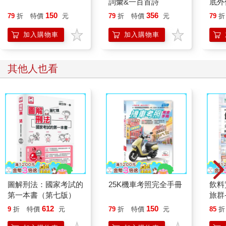
詞彙&一百首詩
底外
150
356
79
折
特價
元
79
折
特價
元
79
折
加入購物車
加入購物車
其他人也看
圖解刑法：國家考試的
25K機車考照完全手冊
飲料
第一本書（第七版）
旅群-
大四
612
150
9
折
特價
元
79
折
特價
元
85
折
MO