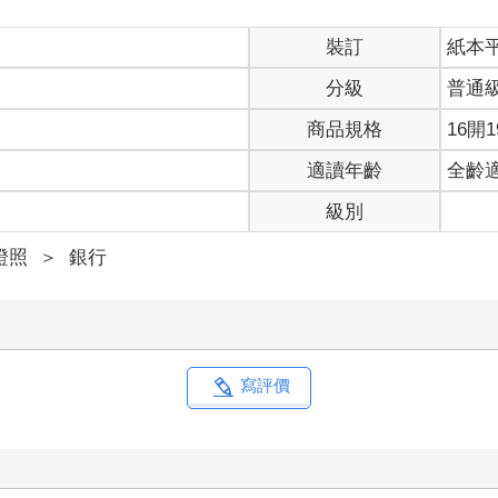
裝訂
紙本
分級
普通
商品規格
16開1
適讀年齡
全齡
級別
證照
＞
銀行
寫評價