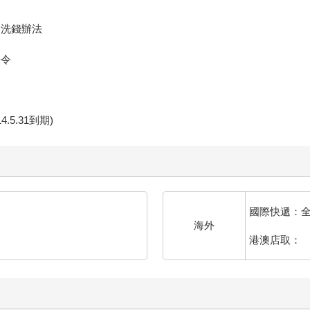
制洗錢辦法
法令
.5.31到期)
國際快遞：
海外
港澳店取：