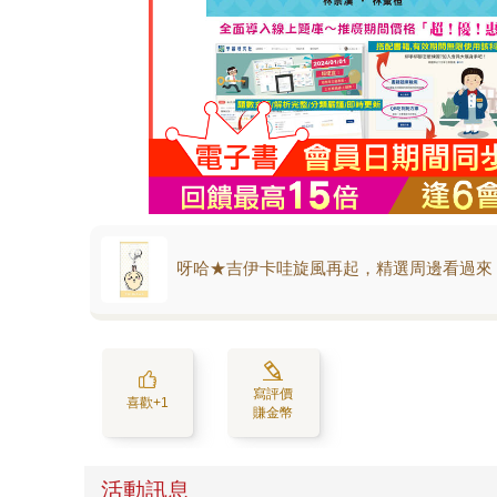
呀哈★吉伊卡哇旋風再起，精選周邊看過來
寫評價
喜歡+1
賺金幣
活動訊息