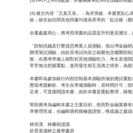
(3).FATF之40項建議：本書獨家將此40項洗
(4).條文內容「又臭又長」：為求突破、本書更貼
效；絕非如坊間其他用書均僅為草率的「貼法條（難
全書處處用心，將考照用書的品質提升到更高層次，
「防制洗錢及打擊資恐專業人員測驗」係台灣金融研
辦理筆試測驗，由於其考試內容之範圍包含國際防制
散，在應考準備上相對於其他測驗吃力，考生若僅閱
常常無法把握重點，進而發生相互混淆之情形，為能
本書即為參加銀行內部控制基本測驗所做的應試重點整理
歷屆考題解析。考生在準備測驗時，若時間許可，除
足者，可直接閱讀本書，由於本書是重點整理，雖無
幫助應考為編輯本書之主要目的，然而對金融業務有
準整理而成，在編輯過程雖極盡謹慎，惟疏漏之處或
林崇漢、林彙桓謹識
於景美溪畔之雍學書房