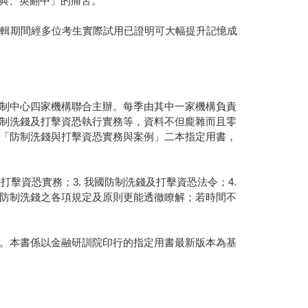
字典、英翻中」的痛苦。
，編輯期間經多位考生實際試用已證明可大幅提升記憶成
制中心四家機構聯合主辦。每季由其中一家機構負責
制洗錢及打擊資恐執行實務等，資料不但龐雜而且零
「防制洗錢與打擊資恐實務與案例」二本指定用書，
打擊資恐實務；3. 我國防制洗錢及打擊資恐法令；4.
防制洗錢之各項規定及原則更能透徹瞭解；若時間不
。本書係以金融研訓院印行的指定用書最新版本為基