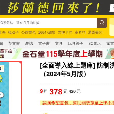
圭吾
楊双子
公益書包
16647續集
吉伊卡哇
高希均
通靈藥師
路邊攤新作
馬斯克
玩具總動員5
超慢跑
館
英文書
雜誌
電子書
文具
玩具親子
3C電玩
家
[全面導入線上題庫] 防
（2024年5月版）
378
9
折
元
420
元
認購希望書包，幫助弱勢孩童上學不