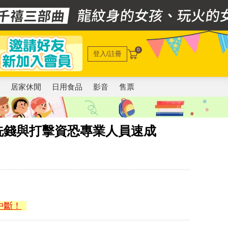
0
登入/註冊
電
居家休閒
日用食品
影音
售票
制洗錢與打擊資恐專業人員速成
中斷！