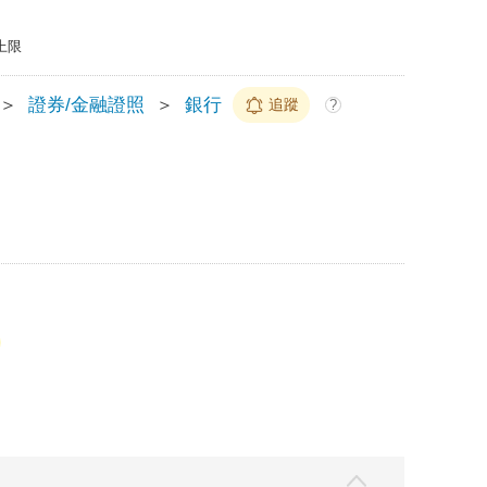
上限
＞
證券/金融證照
＞
銀行
追蹤
?