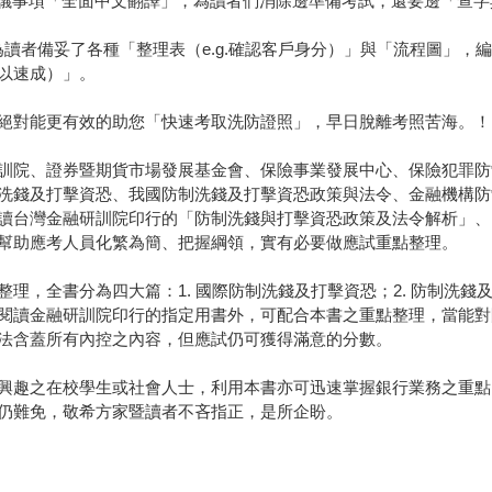
錢防制建議事項「全面中文翻譯」，為讀者們消除邊準備考試，還要邊「查
心為讀者備妥了各種「整理表（e.g.確認客戶身分）」與「流程圖」
以速成）」。
絕對能更有效的助您「快速考取洗防證照」，早日脫離考照苦海。！
訓院、證券暨期貨市場發展基金會、保險事業發展中心、保險犯罪防
洗錢及打擊資恐、我國防制洗錢及打擊資恐政策與法令、金融機構防
讀台灣金融研訓院印行的「防制洗錢與打擊資恐政策及法令解析」、
幫助應考人員化繁為簡、把握綱領，實有必要做應試重點整理。
，全書分為四大篇：1. 國際防制洗錢及打擊資恐；2. 防制洗錢及
閱讀金融研訓院印行的指定用書外，可配合本書之重點整理，當能對
法含蓋所有內控之內容，但應試仍可獲得滿意的分數。
興趣之在校學生或社會人士，利用本書亦可迅速掌握銀行業務之重點
仍難免，敬希方家暨讀者不吝指正，是所企盼。