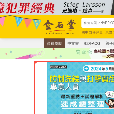
國中自修評量
東野
唯紅花綻放
奧德賽
會員獎勵
中文書
動漫ACG
親子