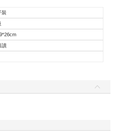
平裝
級
9*26cm
適讀