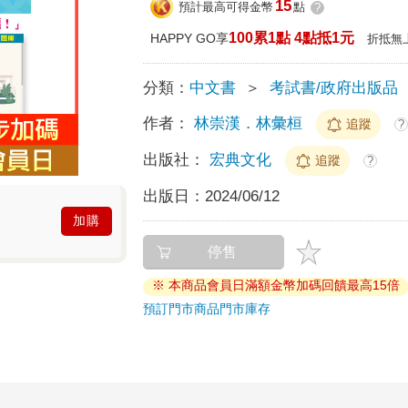
15
預計最高可得金幣
點
?
100累1點 4點抵1元
HAPPY GO享
折抵無
分類：
中文書
＞
考試書/政府出版品
作者：
林崇漢．林彙桓
追蹤
?
出版社：
宏典文化
追蹤
?
出版日：
2024/06/12
加購
停售
※ 本商品會員日滿額金幣加碼回饋最高15倍
預訂門市商品
門市庫存