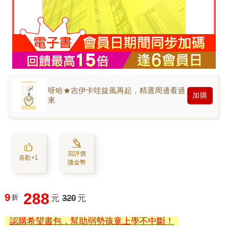
呀哈★吉伊卡哇旋風再起，精選周邊看過
加購
來
寫評價
喜歡+1
賺金幣
288
9
折
元
320
元
認購希望書包，幫助弱勢孩童上學不中斷！