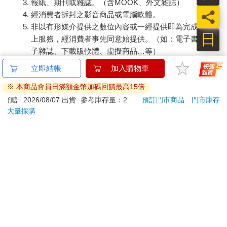
報紙、期刊或雜誌。（含MOOK、外文雜誌）
員
經消費者拆封之影音商品或電腦軟體。
非以有形媒介提供之數位內容或一經提供即為完成之線
日
上服務，經消費者事先同意始提供。（如：電子書、電
子雜誌、下載版軟體、虛擬商品…等）
已拆封之個人衛生用品。（如：內衣褲、刮鬍刀、除毛
刀…等）
若非上列種類商品，均享有到貨7天的猶豫期（含例假
日）。
辦理退換貨時，商品（組合商品恕無法接受單獨退貨）必須
是您收到商品時的原始狀態（包含商品本體、配件、贈品、
保證書、所有附隨資料文件及原廠內外包裝…等），請勿直
接使用原廠包裝寄送，或於原廠包裝上黏貼紙張或書寫文
字。
退回商品若無法回復原狀，將請您負擔回復原狀所需費用，
嚴重時將影響您的退貨權益。