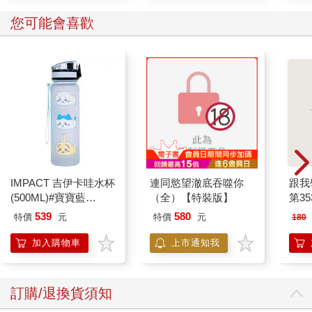
您可能會喜歡
IMPACT 吉伊卡哇水杯
連同慾望澈底吞噬你
跟我
(500ML)#寶寶藍
（全）【特裝版】
第35
IMCHB01LB
539
580
特價
元
特價
元
180
加入購物車
上市通知我
訂購/退換貨須知