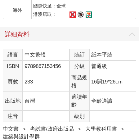
國際快遞：全球
海外
港澳店取：
詳細資料
語言
中文繁體
裝訂
紙本平裝
ISBN
9789867153456
分級
普通級
商品規
頁數
233
16開19*26cm
格
適讀年
出版地
台灣
全齡適讀
齡
注音
級別
中文書
＞
考試書/政府出版品
＞
大學教科用書
＞
建築與設計學群