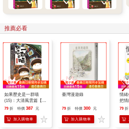
推薦必看
如果歷史是一群喵
臺灣漫遊錄
情緒
(15)：大清風雲篇【萌
把情
貓漫畫學歷史】
誰都
387
300
79
折
特價
元
79
折
特價
元
79
折
加入購物車
加入購物車