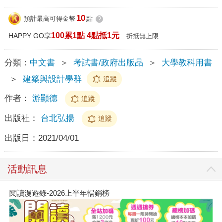
10
預計最高可得金幣
點
?
100累1點 4點抵1元
HAPPY GO享
折抵無上限
分類：
中文書
＞
考試書/政府出版品
＞
大學教科用書
＞
建築與設計學群
追蹤
作者：
游顯德
追蹤
出版社：
台北弘揚
追蹤
出版日：
2021/04/01
活動訊息
閱讀漫遊錄-2026上半年暢銷榜