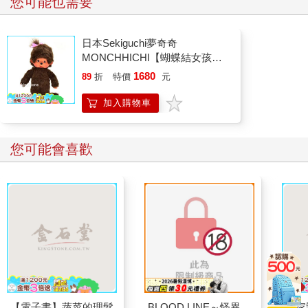
您可能也需要
日本Sekiguchi夢奇奇
MONCHHICHI【蝴蝶結女孩】
原型站立款
1680
89
折
特價
元
加入購物車
您可能會喜歡
【電子書】蔬菜的理髮
BLOOD LINE～怪異
大家