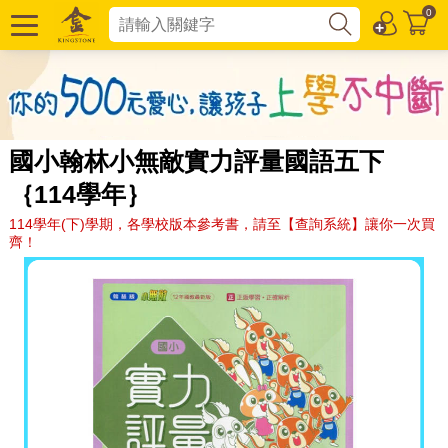
0
國小翰林小無敵實力評量國語五下
｛114學年｝
114學年(下)學期，各學校版本參考書，請至【查詢系統】讓你一次買
齊！