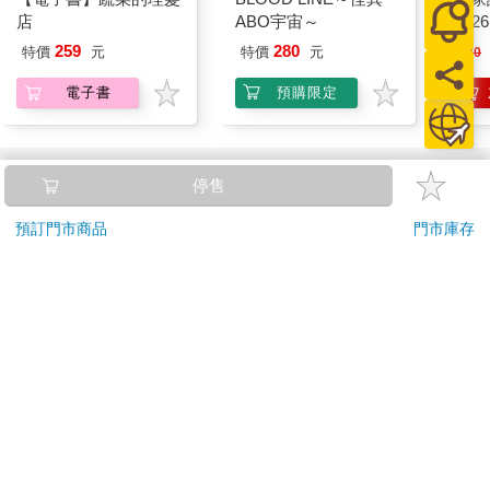
店
ABO宇宙～
202
259
280
特價
元
特價
元
220
電子書
預購限定
訂購/退換貨須知
停售
加入金石堂 LINE 官方帳號『完成綁定』，隨時掌握出貨動
預訂門市商品
門市庫存
態：
提醒您！！
金石堂及銀行均不會請您操作ATM! 如接獲電話要求您前往
ATM提款機，請不要聽從指示，以免受騙上當！
退換貨須知：