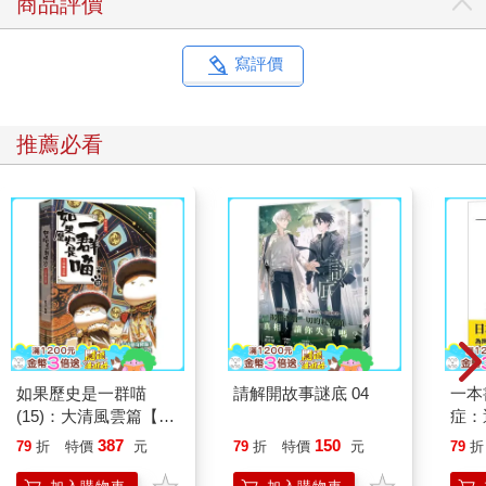
商品評價
寫評價
推薦必看
如果歷史是一群喵
請解開故事謎底 04
一本
(15)：大清風雲篇【萌
症：
貓漫畫學歷史】
開大
387
150
79
折
特價
元
79
折
特價
元
79
折
人也
的3