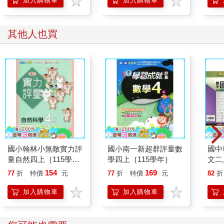
加入購物車
加入購物車
其他人也買
國小翰林小無敵實力評
國小南一新超群評量數
國中
量自然四上｛115學
學四上｛115學年｝
文二
年｝
154
169
77
折
特價
元
77
折
特價
元
82
折
加入購物車
加入購物車