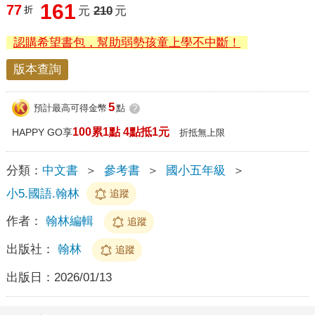
161
77
折
元
210
元
認購希望書包，幫助弱勢孩童上學不中斷！
版本查詢
5
預計最高可得金幣
點
?
100累1點 4點抵1元
HAPPY GO享
折抵無上限
分類：
中文書
＞
參考書
＞
國小五年級
＞
小5.國語.翰林
追蹤
作者：
翰林編輯
追蹤
出版社：
翰林
追蹤
出版日：
2026/01/13