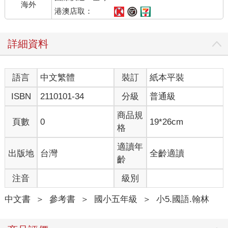
海外
港澳店取：
詳細資料
語言
中文繁體
裝訂
紙本平裝
ISBN
2110101-34
分級
普通級
商品規
頁數
0
19*26cm
格
適讀年
出版地
台灣
全齡適讀
齡
注音
級別
中文書
＞
參考書
＞
國小五年級
＞
小5.國語.翰林