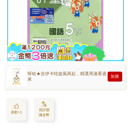
呀哈★吉伊卡哇旋風再起，精選周邊看過
加購
來
寫評價
喜歡+1
賺金幣