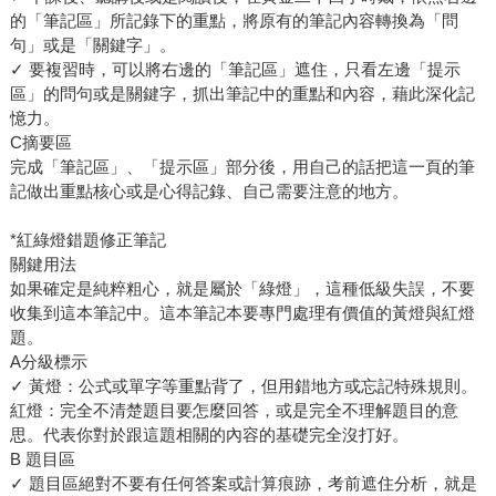
的「筆記區」所記錄下的重點，將原有的筆記內容轉換為「問
句」或是「關鍵字」。
✓ 要複習時，可以將右邊的「筆記區」遮住，只看左邊「提示
區」的問句或是關鍵字，抓出筆記中的重點和內容，藉此深化記
憶力。
C摘要區
完成「筆記區」、「提示區」部分後，用自己的話把這一頁的筆
記做出重點核心或是心得記錄、自己需要注意的地方。
*紅綠燈錯題修正筆記
關鍵用法
如果確定是純粹粗心，就是屬於「綠燈」，這種低級失誤，不要
收集到這本筆記中。這本筆記本要專門處理有價值的黃燈與紅燈
題。
A分級標示
✓ 黃燈：公式或單字等重點背了，但用錯地方或忘記特殊規則。
紅燈：完全不清楚題目要怎麼回答，或是完全不理解題目的意
思。代表你對於跟這題相關的內容的基礎完全沒打好。
B 題目區
✓ 題目區絕對不要有任何答案或計算痕跡，考前遮住分析，就是