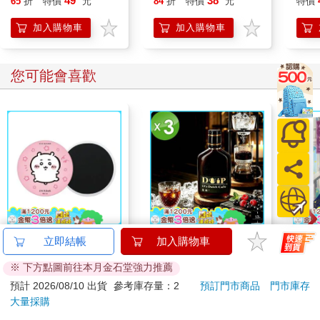
49
38
65
折
特價
元
84
折
特價
元
特價
加入購物車
加入購物車
您可能會喜歡
吉伊卡哇吸水杯墊(吉
【13章】專業冰滴菓
小書
立即結帳
加入購物車
伊卡哇)
臻3入組(160ml/瓶)
FAN
※ 下方點圖前往本月金石堂強力推薦
成為
180
525
9
折
特價
元
84
折
特價
元
79
折
段！
預計 2026/08/10 出貨
參考庫存量：2
預訂門市商品
門市庫存
大量採購
加入購物車
加入購物車