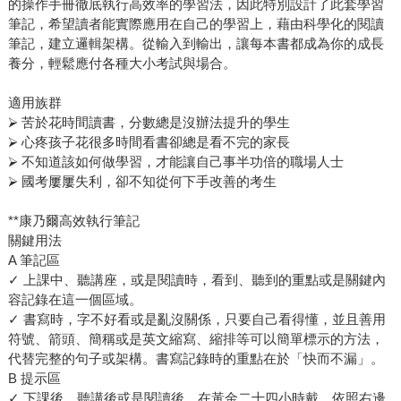
的操作手冊徹底執行高效率的學習法，因此特別設計了此套學習
筆記，希望讀者能實際應用在自己的學習上，藉由科學化的閱讀
筆記，建立邏輯架構。從輸入到輸出，讓每本書都成為你的成長
養分，輕鬆應付各種大小考試與場合。
適用族群
⮚ 苦於花時間讀書，分數總是沒辦法提升的學生
⮚ 心疼孩子花很多時間看書卻總是看不完的家長
⮚ 不知道該如何做學習，才能讓自己事半功倍的職場人士
⮚ 國考屢屢失利，卻不知從何下手改善的考生
**康乃爾高效執行筆記
關鍵用法
A 筆記區
✓ 上課中、聽講座，或是閱讀時，看到、聽到的重點或是關鍵內
容記錄在這一個區域。
✓ 書寫時，字不好看或是亂沒關係，只要自己看得懂，並且善用
符號、箭頭、簡稱或是英文縮寫、縮排等可以簡單標示的方法，
代替完整的句子或架構。書寫記錄時的重點在於「快而不漏」。
B 提示區
✓ 下課後、聽講後或是閱讀後，在黃金二十四小時戴，依照右邊