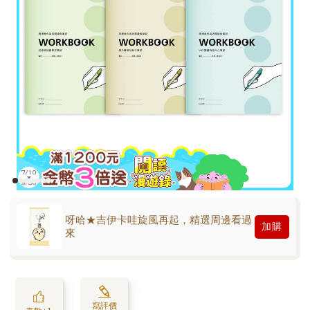
呀哈★吉伊卡哇旋風再起，精選周邊看過
加購
來
寫評價