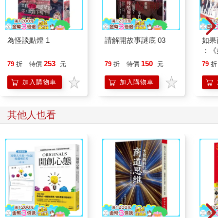
為怪談點燈 1
請解開故事謎底 03
如果
：《
喵》
253
150
79
折
特價
元
79
折
特價
元
79
折
【首
加入購物車
加入購物車
其他人也看