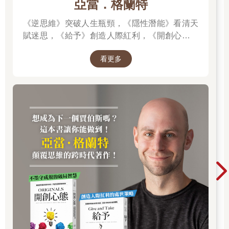
亞當．格蘭特
《逆思維》突破人生瓶頸，《隱性潛能》看清天
賦迷思，《給予》創造人際紅利，《開創心態》
解除自我設限，亞當．格蘭特「最有價值的四堂
看更多
課」。