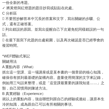
一份全新的考題。
✓ 將黃燈與紅燈題的題目抄寫或貼貼在此處。
C 分析區
 不要照抄解答本中冗長的答案和文字，寫出關鍵的步驟、公
式，還有正確答案。
 列出錯誤的原因。並寫出提醒自己下次避免犯同樣錯誤的一句
話。
 在最下面寫下此題的出處範圍，以及再次確認是否已經學會的
複習時間。
*WEF體驗式筆記
關鍵用法
A 重點內容（What）
抓出這一堂課、這一場講座或是某本書的一個章節的核心知識，
確保你有抓到最基礎的架構內容。盡量使用簡潔的文字來記錄，
例如用三句話來整理，或是「這堂課最重要的讓我知道……」之
類，自己習慣用的陳述方法。
B 真實經驗（Experience）
就以上的重點內容，強迫聯想到跟自己的經驗或連結，讓原本生
冷的知識，成為跟自己可以有所相關的事項。