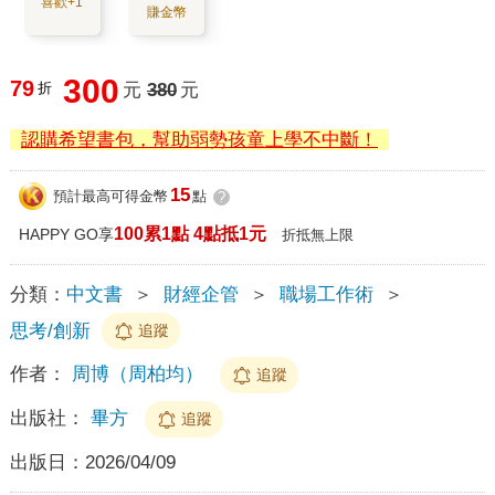
喜歡+1
賺金幣
300
79
折
元
380
元
認購希望書包，幫助弱勢孩童上學不中斷！
15
預計最高可得金幣
點
?
100累1點 4點抵1元
HAPPY GO享
折抵無上限
分類：
中文書
＞
財經企管
＞
職場工作術
＞
思考/創新
追蹤
作者：
周博（周柏均）
追蹤
出版社：
畢方
追蹤
出版日：
2026/04/09