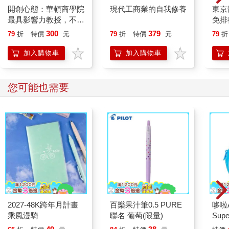
開創心態：華頓商學院
現代工商業的自我修養
東京
最具影響力教授，不墨
免排
守成規的破局智慧【亞
×Q
300
379
79
折
特價
元
79
折
特價
元
79
折
當．格蘭特「最有價值
剛好
的四堂課」】
案，
加入購物車
加入購物車
鬆玩
您可能也需要
2027-48K跨年月計畫
百樂果汁筆0.5 PURE
哆啦
乘風漫騎
聯名 葡萄(限量)
Sup
遊卡