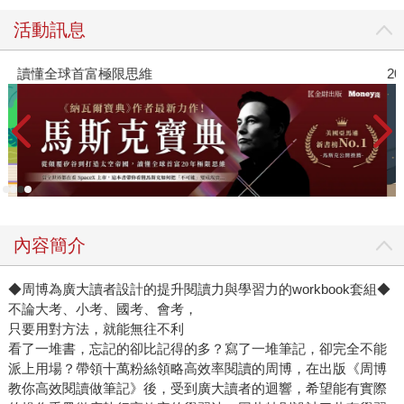
活動訊息
讀懂全球首富極限思維
2
內容簡介
◆周博為廣大讀者設計的提升閱讀力與學習力的workbook套組◆
不論大考、小考、國考、會考，
只要用對方法，就能無往不利
看了一堆書，忘記的卻比記得的多？寫了一堆筆記，卻完全不能
派上用場？帶領十萬粉絲領略高效率閱讀的周博，在出版《周博
教你高效閱讀做筆記》後，受到廣大讀者的迴響，希望能有實際