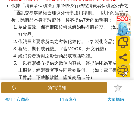
依據「消費者保護法」第19條及行政院消費者保護處公告之
「通訊交易解除權合理例外情事適用準則」，以下商品購買
後，除商品本身有瑕疵外，將不提供7天的猶豫期：
易於腐敗、保存期限較短或解約時即將逾期。（如：生
鮮食品）
依消費者要求所為之客製化給付。（客製化商品）
報紙、期刊或雜誌。（含MOOK、外文雜誌）
經消費者拆封之影音商品或電腦軟體。
非以有形媒介提供之數位內容或一經提供即為完成之線
上服務，經消費者事先同意始提供。（如：電子書、電
子雜誌、下載版軟體、虛擬商品…等）
已拆封之個人衛生用品。（如：內衣褲、刮鬍刀、除毛
貨到通知
刀…等）
若非上列種類商品，均享有到貨7天的猶豫期（含例假
預訂門市商品
門市庫存
大量採購
日）。
辦理退換貨時，商品（組合商品恕無法接受單獨退貨）必須
是您收到商品時的原始狀態（包含商品本體、配件、贈品、
保證書、所有附隨資料文件及原廠內外包裝…等），請勿直