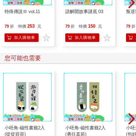
特殊傳說Ⅲ vol.11
請解開故事謎底 03
叛逆
253
150
79
折
特價
元
79
折
特價
元
79
折
加入購物車
加入購物車
您可能也需要
小呸角-磁性書籤2入
小呸角-磁性書籤2入
小呸
(從從容容)
(勇往直前)
(包好