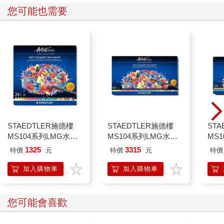
您可能也需要
STAEDTLER施德樓
STAEDTLER施德樓
STA
MS104系列LMG水性
MS104系列LMG水性
MS
色鉛筆/ 24色
色鉛筆/ 60色
色鉛筆
1325
3315
特價
元
特價
元
特價
加入購物車
加入購物車
您可能會喜歡