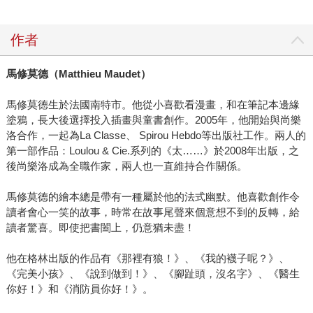
作者
馬修莫德（
Matthieu Maudet
）
馬修莫德生於法國南特市。他從小喜歡看漫畫，和在筆記本邊緣
塗鴉，長大後選擇投入插畫與童書創作。2005年，他開始與尚樂
洛合作，一起為La Classe、 Spirou Hebdo等出版社工作。兩人的
第一部作品：Loulou & Cie.系列的《太……》於2008年出版，之
後尚樂洛成為全職作家，兩人也一直維持合作關係。
馬修莫德的繪本總是帶有一種屬於他的法式幽默。他喜歡創作令
讀者會心一笑的故事，時常在故事尾聲來個意想不到的反轉，給
讀者驚喜。即使把書闔上，仍意猶未盡！
他在格林出版的作品有《那裡有狼！》、《我的襪子呢？》、
《完美小孩》、《說到做到！》、《腳趾頭，沒名字》、《醫生
你好！》和《消防員你好！》。