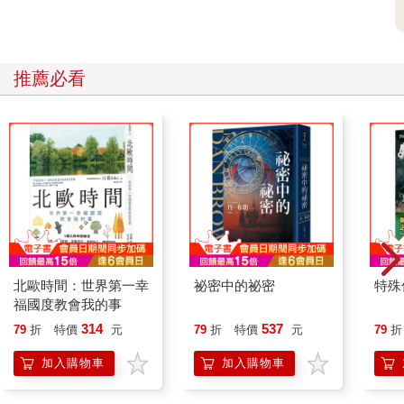
推薦必看
北歐時間：世界第一幸
祕密中的祕密
特殊傳
福國度教會我的事
314
537
79
折
特價
元
79
折
特價
元
79
折
加入購物車
加入購物車