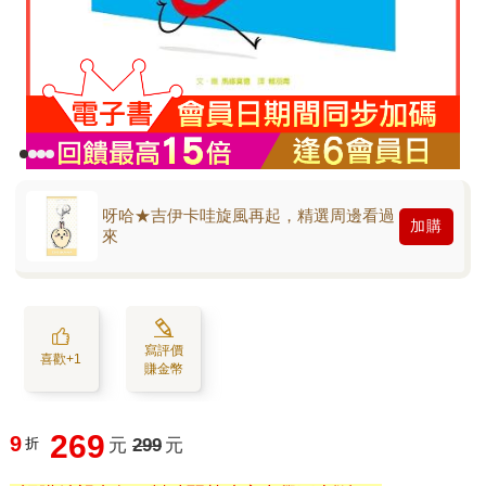
呀哈★吉伊卡哇旋風再起，精選周邊看過
加購
來
寫評價
喜歡+1
賺金幣
269
9
折
元
299
元