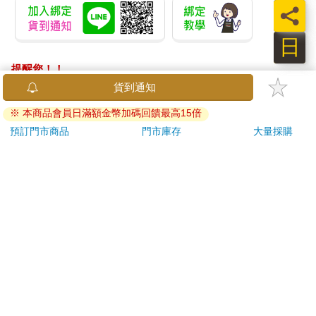
員
日
提醒您！！
金石堂及銀行均不會請您操作ATM! 如接獲電話要求您前往
貨到通知
ATM提款機，請不要聽從指示，以免受騙上當！
※ 本商品會員日滿額金幣加碼回饋最高15倍
退換貨須知：
預訂門市商品
門市庫存
大量採購
**提醒您，鑑賞期不等於試用期，退回商品須為全新狀態**
依據「消費者保護法」第19條及行政院消費者保護處公告之
「通訊交易解除權合理例外情事適用準則」，以下商品購買
後，除商品本身有瑕疵外，將不提供7天的猶豫期：
易於腐敗、保存期限較短或解約時即將逾期。（如：生
鮮食品）
依消費者要求所為之客製化給付。（客製化商品）
報紙、期刊或雜誌。（含MOOK、外文雜誌）
經消費者拆封之影音商品或電腦軟體。
非以有形媒介提供之數位內容或一經提供即為完成之線