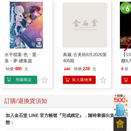
水平檔案-色・愛・
典藏-古美術8月2026第
【1
落・夢-總集篇
405期
釀6入
480
228
特價
元
特價
元
8
折
240
預購限定
加入購物車
訂購/退換貨須知
加入金石堂 LINE 官方帳號『完成綁定』，隨時掌握出貨動
會
態：