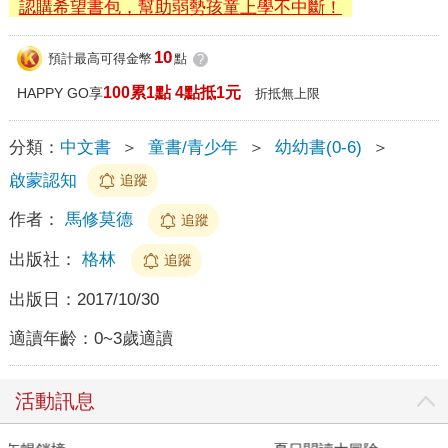
認購希望書包，幫助弱勢孩童上學不中斷！
10
預計最高可得金幣
點
?
100累1點 4點抵1元
HAPPY GO享
折抵無上限
分類：
中文書
＞
童書/青少年
＞
幼幼書(0-6)
＞
啟蒙認知
追蹤
作者：
馬修莫德
追蹤
出版社：
格林
追蹤
出版日：
2017/10/30
適讀年齡：
0~3歲適讀
活動訊息