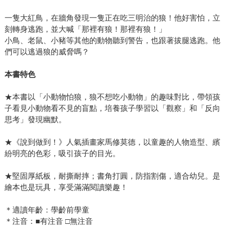
一隻大紅鳥，在牆角發現一隻正在吃三明治的狼！他好害怕，立
刻轉身逃跑，並大喊「那裡有狼！那裡有狼！」
小鳥、老鼠、小豬等其他的動物聽到警告，也跟著拔腿逃跑。他
們可以逃過狼的威脅嗎？
本書特色
★本書以「小動物怕狼，狼不想吃小動物」的趣味對比，帶領孩
子看見小動物看不見的盲點，培養孩子學習以「觀察」和「反向
思考」發現幽默。
★《說到做到！》人氣插畫家馬修莫德，以童趣的人物造型、繽
紛明亮的色彩，吸引孩子的目光。
★堅固厚紙板，耐撕耐摔；書角打圓，防指割傷，適合幼兒。是
繪本也是玩具，享受滿滿閱讀樂趣！
＊適讀年齡：學齡前學童
＊注音：■有注音 □無注音