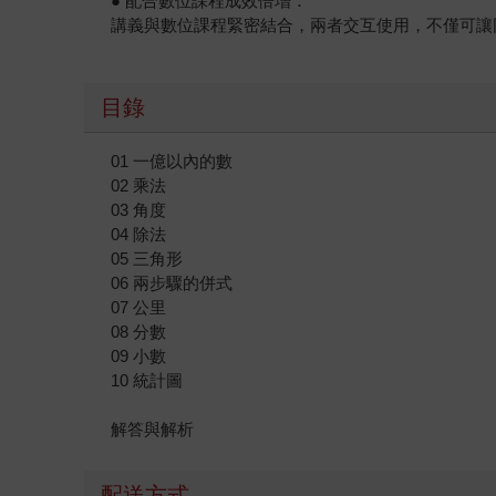
● 配合數位課程成效倍增：
講義與數位課程緊密結合，兩者交互使用，不僅可讓
目錄
01 一億以內的數
02 乘法
03 角度
04 除法
05 三角形
06 兩步驟的併式
07 公里
08 分數
09 小數
10 統計圖
解答與解析
配送方式