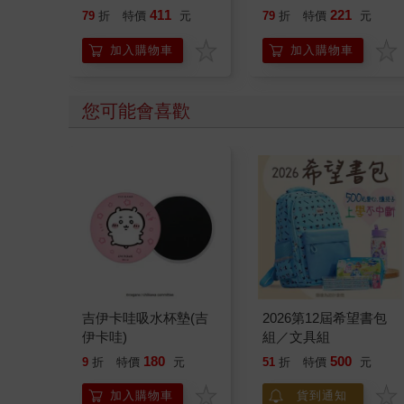
喵》作者最新力作，附
411
221
79
折
特價
元
79
折
特價
元
【首卷特典】拉頁
加入購物車
加入購物車
您可能會喜歡
吉伊卡哇吸水杯墊(吉
2026第12屆希望書包
伊卡哇)
組／文具組
180
500
9
折
特價
元
51
折
特價
元
加入購物車
貨到通知