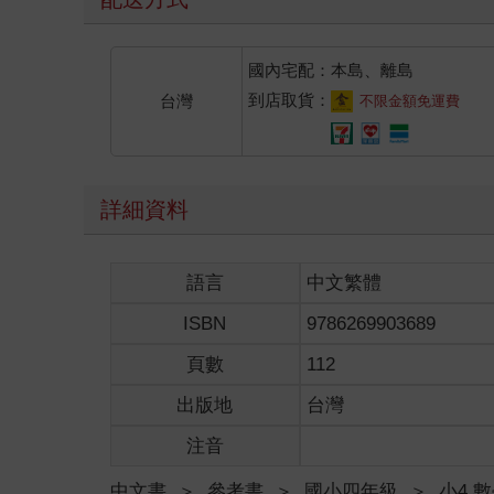
國內宅配：本島、離島
到店取貨：
台灣
不限金額免運費
詳細資料
語言
中文繁體
ISBN
9786269903689
頁數
112
出版地
台灣
注音
中文書
＞
參考書
＞
國小四年級
＞
小4.