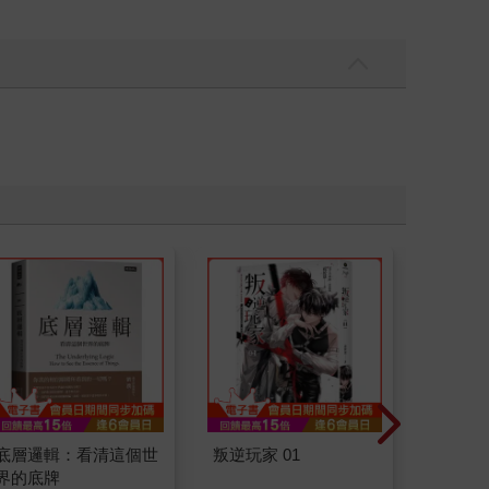
底層邏輯：看清這個世
叛逆玩家 01
請解開故
界的底牌