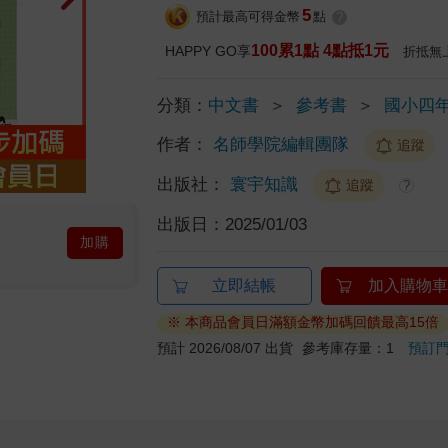
5
預計最高可得金幣
點
?
100累1點 4點抵1元
HAPPY GO享
折抵無
分類：
中文書
＞
參考書
＞
國小四
作者：
名師學院編輯團隊
追蹤
出版社：
寰宇知識
追蹤
?
出版日：
2025/01/03
加購
立即結帳
加入購物車
※ 本商品會員日滿額金幣加碼回饋最高15倍
預計 2026/08/07 出貨
參考庫存量：1
預訂