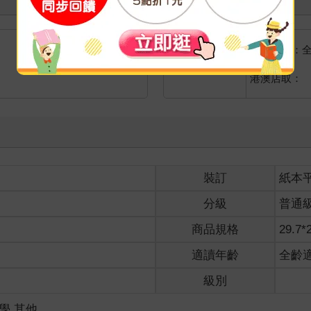
國際快遞：
海外
港澳店取：
裝訂
紙本
分級
普通
商品規格
29.7*
適讀年齡
全齡
級別
數學.其他