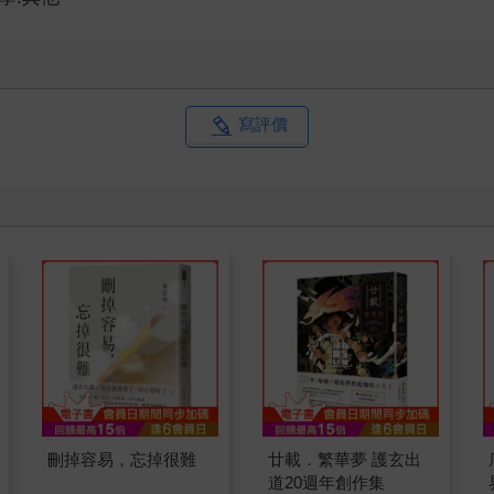
寫評價
刪掉容易，忘掉很難
廿載．繁華夢 護玄出
道20週年創作集