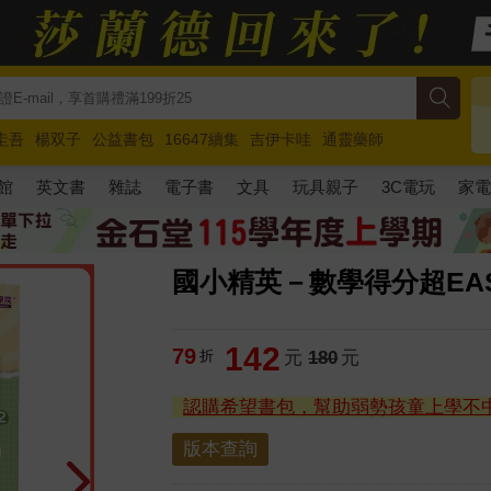
圭吾
楊双子
公益書包
16647續集
吉伊卡哇
通靈藥師
路邊攤新作
馬斯克
玩具總動員5
超慢跑
館
英文書
雜誌
電子書
文具
玩具親子
3C電玩
家
國小精英－數學得分超EA
142
79
折
元
180
元
認購希望書包，幫助弱勢孩童上學不
版本查詢