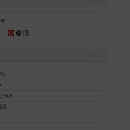
全球
平裝
級
21*0.6
適讀