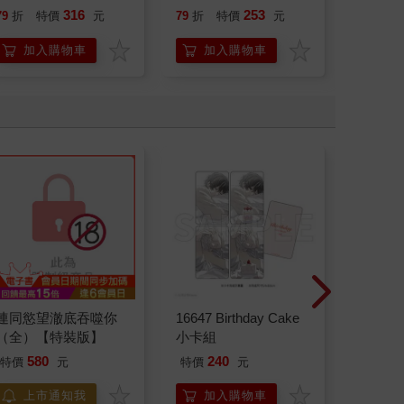
316
253
79
折
特價
元
79
折
特價
元
79
折
加入購物車
加入購物車
加
連同慾望澈底吞噬你
16647 Birthday Cake
希臘羅
（全）【特裝版】
小卡組
36：高
580
240
特價
元
特價
元
79
折
上市通知我
加入購物車
加