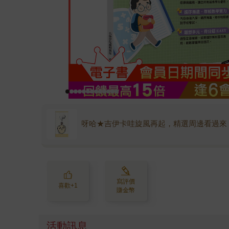
呀哈★吉伊卡哇旋風再起，精選周邊看過來
寫評價
喜歡+1
賺金幣
活動訊息