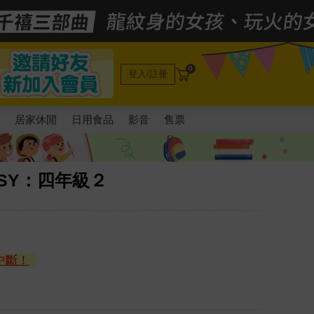
0
登入/註冊
電
居家休閒
日用食品
影音
售票
SY：四年級２
中斷！