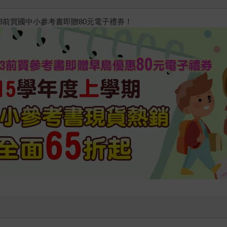
/23前買國中小參考書即贈80元電子禮券！