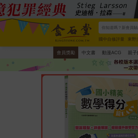
國中自修評量
東野
唯紅花綻放
奧德賽
會員獎勵
中文書
動漫ACG
親子