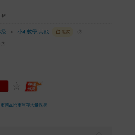
上限
年級
＞
小4.數學.其他
追蹤
?
?
門市商品
門市庫存
大量採購