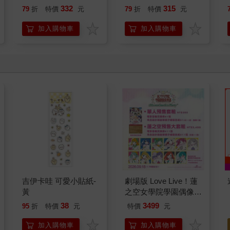
332
315
79
折
特價
元
79
折
特價
元
加入購物車
加入購物車
吉伊卡哇 可愛小貼紙-
劇場版 Love Live！蓮
黃
之空女學院學園偶像俱
樂部 Bloom Garden
38
3499
95
折
特價
元
特價
元
Party蓮之空預售大套
組
加入購物車
加入購物車