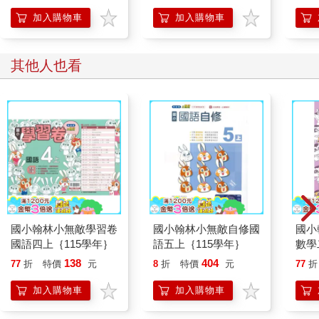
加入購物車
加入購物車
其他人也看
國小翰林小無敵學習卷
國小翰林小無敵自修國
國小
國語四上｛115學年｝
語五上｛115學年｝
數學
138
404
77
折
特價
元
8
折
特價
元
77
折
加入購物車
加入購物車