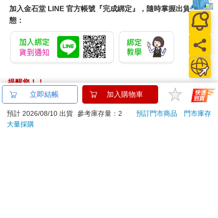
加入金石堂 LINE 官方帳號『完成綁定』，隨時掌握出貨動
態：
提醒您！！
金石堂及銀行均不會請您操作ATM! 如接獲電話要求您前往
立即結帳
加入購物車
ATM提款機，請不要聽從指示，以免受騙上當！
預計 2026/08/10 出貨
參考庫存量：2
預訂門市商品
門市庫存
退換貨須知：
大量採購
**提醒您，鑑賞期不等於試用期，退回商品須為全新狀態**
依據「消費者保護法」第19條及行政院消費者保護處公告之
「通訊交易解除權合理例外情事適用準則」，以下商品購買
後，除商品本身有瑕疵外，將不提供7天的猶豫期：
易於腐敗、保存期限較短或解約時即將逾期。（如：生
鮮食品）
依消費者要求所為之客製化給付。（客製化商品）
報紙、期刊或雜誌。（含MOOK、外文雜誌）