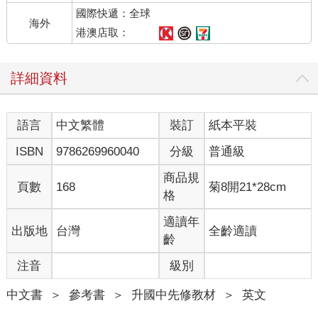
國際快遞：全球
海外
港澳店取：
詳細資料
語言
中文繁體
裝訂
紙本平裝
ISBN
9786269960040
分級
普通級
商品規
頁數
168
菊8開21*28cm
格
適讀年
出版地
台灣
全齡適讀
齡
注音
級別
中文書
＞
參考書
＞
升國中先修教材
＞
英文