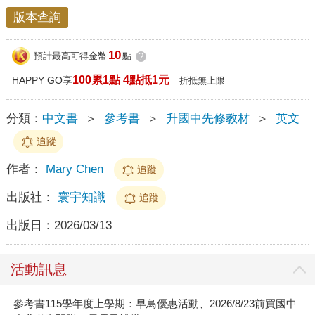
版本查詢
10
預計最高可得金幣
點
?
100累1點 4點抵1元
HAPPY GO享
折抵無上限
分類：
中文書
＞
參考書
＞
升國中先修教材
＞
英文
追蹤
作者：
Mary Chen
追蹤
出版社：
寰宇知識
追蹤
出版日：
2026/03/13
活動訊息
參考書115學年度上學期：早鳥優惠活動、2026/8/23前買國中