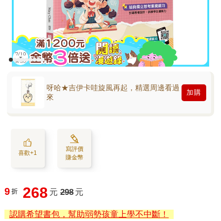
呀哈★吉伊卡哇旋風再起，精選周邊看過
加購
來
寫評價
喜歡+1
賺金幣
268
9
折
元
298
元
認購希望書包，幫助弱勢孩童上學不中斷！