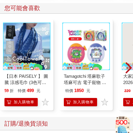
您可能會喜歡
【日本 PAISELY 】 圖
Tamagotchi 塔麻歌子
大家
騰 涼感毛巾 (3色可選)
塔麻可吉 電子寵物 樂
202
涼感毛巾 涼感巾 冰涼
園系列（熱帶橙果／極
499
1850
59
折
特價
元
特價
元
220
巾 日本涼感毛巾 運動
地冰雪）
毛巾
加入購物車
加入購物車
訂購/退換貨須知