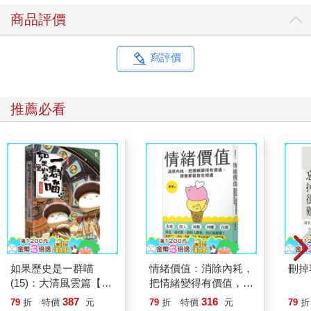
商品評價
寫評價
推薦必看
如果歷史是一群喵
情緒價值：消除內耗，
刪掉
(15)：大清風雲篇【萌
把情緒變得有價值，跟
貓漫畫學歷史】
誰都能自在相處
387
316
79
折
特價
元
79
折
特價
元
79
折