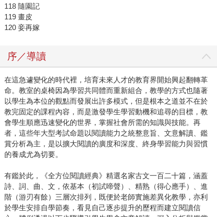
118 隨園記
119 畫皮
120 妾再嫁
序／導讀
在這急遽變化的時代裡，培育未來人才的教育界開始興起翻轉革
命。教室的桌椅因為學習共同體而重新組合，教學的方式也隨著
以學生為本位的觀點而發展出許多模式，但是根本之道並不在於
教完固定的課程內容，而是激發學生學習動機和追尋的目標，教
會學生順應迅速變化的世界，掌握社會所需的知識與技能。再
者，這些年大型考試命題以閱讀能力之統整意旨、文意解讀、鑑
賞分析為主，是以擴大閱讀的廣度和深度、終身學習能力與習慣
的養成尤為切要。
有鑑於此，《全方位閱讀經典》精選名家古文一百二十篇，涵蓋
詩、詞、曲、文，依基本（初試啼聲）、精熟（得心應手）、進
階（游刃有餘）三層次排列，既便於老師實施差異化教學，亦利
於學生安排自學節奏，看見自己逐步提升的歷程而建立閱讀信