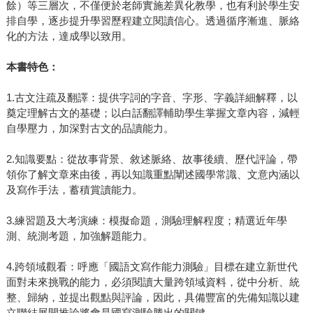
餘）等三層次，不僅便於老師實施差異化教學，也有利於學生安
排自學，逐步提升學習歷程建立閱讀信心。透過循序漸進、脈絡
化的方法，達成學以致用。
本書特色：
1.古文注疏及翻譯：提供字詞的字音、字形、字義詳細解釋，以
奠定理解古文的基礎；以白話翻譯輔助學生掌握文章內容，減輕
自學壓力，加深對古文的品讀能力。
2.知識要點：從故事背景、敘述脈絡、故事後續、歷代評論，帶
領你了解文章來由後，再以知識重點闡述國學常識、文意內涵以
及寫作手法，蓄積賞讀能力。
3.練習題及大考演練：模擬命題，測驗理解程度；精選近年學
測、統測考題，加強解題能力。
4.跨領域觀看：呼應「國語文寫作能力測驗」目標在建立新世代
面對未來挑戰的能力，必須閱讀大量跨領域資料，從中分析、統
整、歸納，並提出觀點與評論，因此，具備豐富的先備知識以建
立聯結展開推論將會是國寫測驗勝出的關鍵。