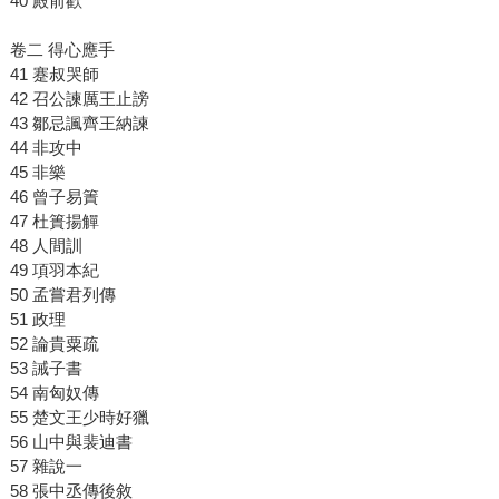
40 殿前歡
卷二 得心應手
41 蹇叔哭師
42 召公諫厲王止謗
43 鄒忌諷齊王納諫
44 非攻中
45 非樂
46 曾子易簀
47 杜簣揚觶
48 人間訓
49 項羽本紀
50 孟嘗君列傳
51 政理
52 論貴粟疏
53 誡子書
54 南匈奴傳
55 楚文王少時好獵
56 山中與裴迪書
57 雜說一
58 張中丞傳後敘