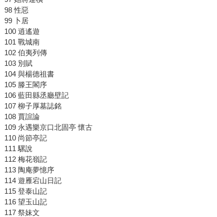
98 性惡
99 卜居
100 逍遙遊
101 戰城南
102 伯夷列傳
103 別賦
104 與楊德祖書
105 滕王閣序
106 藍田縣丞廳壁記
107 柳子厚墓誌銘
108 賈誼論
109 永遇樂京口北固亭 懷古
110 尚節亭記
111 騾說
112 梅花嶺記
113 陶庵夢憶序
114 遊雁宕山日記
115 登泰山記
116 望玉山記
117 祭妹文