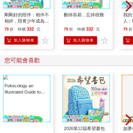
剛剛好的陪伴：相伴不
刪掉容易，忘掉很難
我的
相絆，陪青少年成為想
人：M
要的自己
Girlf
332
332
79
折
特價
元
79
折
特價
元
79
折
加入購物車
加入購物車
您可能會喜歡
Pokecology an
Illustrated Guide to
Pokemon Ecology
(Pokemon Pikachu
Press)
2026第12屆希望書包
如夢