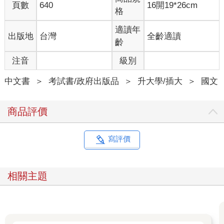
頁數
640
16開19*26cm
格
適讀年
出版地
台灣
全齡適讀
齡
注音
級別
中文書
＞
考試書/政府出版品
＞
升大學/插大
＞
國文
商品評價
寫評價
相關主題