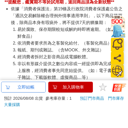
**提醒您，鑑賞期不等於試用期，退回商品須為全新狀態**
依據「消費者保護法」第19條及行政院消費者保護處公告之
「通訊交易解除權合理例外情事適用準則」，以下商品購買
後，除商品本身有瑕疵外，將不提供7天的猶豫期：
易於腐敗、保存期限較短或解約時即將逾期。（如：生
鮮食品）
依消費者要求所為之客製化給付。（客製化商品）
報紙、期刊或雜誌。（含MOOK、外文雜誌）
經消費者拆封之影音商品或電腦軟體。
非以有形媒介提供之數位內容或一經提供即為完成之線
上服務，經消費者事先同意始提供。（如：電子書、電
子雜誌、下載版軟體、虛擬商品…等）
已拆封之個人衛生用品。（如：內衣褲、刮鬍刀、除毛
立即結帳
加入購物車
刀…等）
若非上列種類商品，均享有到貨7天的猶豫期（含例假
預計 2026/08/08 出貨
參考庫存量：1
預訂門市商品
門市庫存
大量採購
日）。
辦理退換貨時，商品（組合商品恕無法接受單獨退貨）必須
是您收到商品時的原始狀態（包含商品本體、配件、贈品、
保證書、所有附隨資料文件及原廠內外包裝…等），請勿直