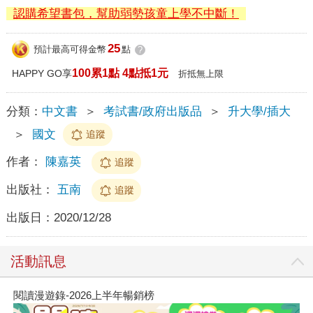
認購希望書包，幫助弱勢孩童上學不中斷！
25
預計最高可得金幣
點
?
100累1點 4點抵1元
HAPPY GO享
折抵無上限
分類：
中文書
＞
考試書/政府出版品
＞
升大學/插大
＞
國文
追蹤
作者：
陳嘉英
追蹤
出版社：
五南
追蹤
出版日：
2020/12/28
活動訊息
閱讀漫遊錄-2026上半年暢銷榜