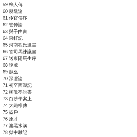
59 梓人傳
60 朋黨論
61 伶官傳序
62 管仲論
63 與子由書
64 東軒記
65 河南程氏遺書
66 答司馬諫議書
67 送東陽馬生序
68 說虎
69 越巫
70 深慮論
71 初至西湖記
72 柳敬亭說書
73 白沙學案上
74 大鐵椎傳
75 盜戶
76 原才
77 渡黑水溝
78 獄中雜記