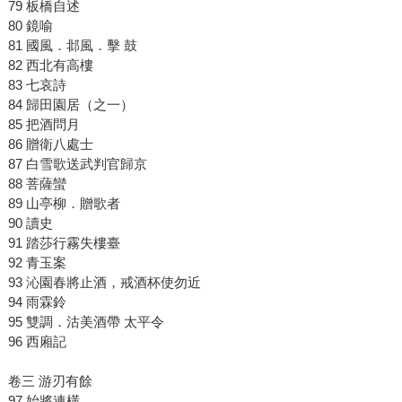
79 板橋自述
80 鏡喻
81 國風．邶風．擊 鼓
82 西北有高樓
83 七哀詩
84 歸田園居（之一）
85 把酒問月
86 贈衛八處士
87 白雪歌送武判官歸京
88 菩薩蠻
89 山亭柳．贈歌者
90 讀史
91 踏莎行霧失樓臺
92 青玉案
93 沁園春將止酒，戒酒杯使勿近
94 雨霖鈴
95 雙調．沽美酒帶 太平令
96 西廂記
卷三 游刃有餘
97 始將連橫