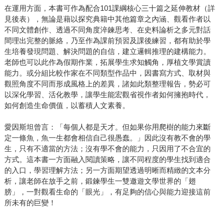
在運用方面，本書可作為配合101課綱核心三十篇之延伸教材（詳
見後表），無論是藉以探究典籍中其他篇章之內涵、觀看作者以
不同文體創作、透過不同角度淬鍊思考、在史料論析之多元對話
間理出完整的脈絡，乃至作為課前預習及課後練習，都有助於學
生培養發現問題、解決問題的自信，建立邏輯推理的建構能力。
老師也可以此作為假期作業，拓展學生求知觸角，厚植文學賞讀
能力。或分組比較作家在不同類型作品中，因書寫方式、取材與
觀照角度不同而形成風格上的差異，諸如此類整理報告，勢必可
以深化學習、活化教學，讓學生能宏觀省視作者如何擁抱時代，
如何創造生命價值，以蓄積人文素養。
愛因斯坦曾言：「每個人都是天才。但如果你用爬樹的能力來斷
定一條魚，魚一生都會相信自己很愚蠢。」因此沒有教不會的學
生，只有不適當的方法；沒有學不會的能力，只因用了不合宜的
方式。這本書一方面融入閱讀策略，讓不同程度的學生找到適合
的入口，學習理解方法；另一方面期望透過明晰而精緻的文本分
析，讓老師在放手之前，鍛鍊學生一雙邀遊文學世界的「翅
膀」，一對觀看生命的「眼光」，有足夠的信心與能力迎接這前
所未有的巨變！