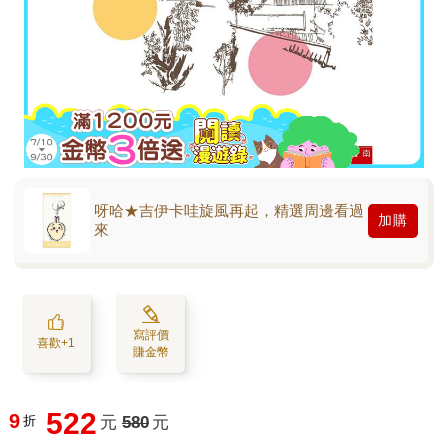
呀哈★吉伊卡哇旋風再起，精選周邊看過
加購
來
寫評價
喜歡+1
賺金幣
522
9
折
元
580
元