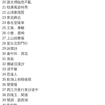
20 謝太傅臨危不亂
21 嵇康風姿特秀
22 山濤妻識賢
23 寒花葬志
24 春在堂隨筆
25 王風．黍離
26 小雅．鹿鳴
27 上山採蘼蕪
28 駕出北郭門行
29 詠懷詩
30 秦中吟．買花
31 漁翁
32 攤破浣溪沙
33 清平樂
34 思遠人
35 飲湖上初晴後雨
36 聲聲慢
37 西江月夜行黃沙道中
38 四塊玉．閑適
39 雙調．題西湖