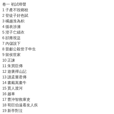
卷一 初試啼聲
1 子產不毀鄉校
2 登徒子好色賦
3 橘越淮為枳
4 循表涉澭
5 澄子亡緇衣
6 郤雍視盜
7 內儲說下
8 晉獻公殺世子申生
9 留侯世家
10 正諫
11 朱買臣傳
12 遊褒禪山記
13 讀孟嘗君傳
14 書戴嵩畫牛
15 賈人渡河
16 越車
17 曹沖智救庫吏
18 荀巨伯遠看友人疾
19 新亭對泣