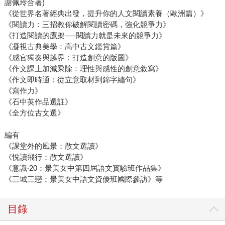
謝佩玲合著)
《從世界名著經典出發，提升你的人文閱讀素養（歐洲篇）》
《閱讀力：三招教你破解閱讀密碼，強化競爭力》
《打造閱讀的鷹架──閱讀力就是未來的競爭力》
《凝視古典美學：高中古文鑑賞篇》
《感官獨奏與越界：打造創意的版圖》
《作文課上加減乘除：理性與感性的創意敘寫》
《作文即時通：從立意取材到錦字繡句》
《寫作力》
《石中英作品選註》
《全方位古文選》
編有
《課堂外的風景：散文選讀》
《悅讀飛行：散文選讀》
《意識‧20：景美女中第四屆語文實驗班作品集》
《三城三戀：景美女中語文資優班國際參訪》等
目錄