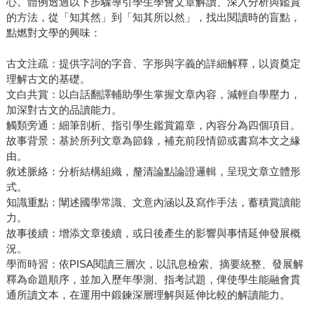
心。體例透過以下步驟導引學生學會文章解讀、深入分析與鑑賞
的方法，從「知其然」到「知其所以然」，找出閱讀時的盲點，
點燃對文學的興味：
古文注疏：提供字詞的字音、字形與字義的詳細解釋，以資奠定
理解古文的基礎。
文白共賞：以白話翻譯輔助學生掌握文章內容，減輕自學壓力，
加深對古文的品讀能力。
觸類旁通：細筆剖析、指引學生鑑賞篇章，內容分為四個項目。
故事背景：基於所列文章為節錄，補充前段情節或書寫本文之緣
由。
敘述脈絡：分析結構組織，釐清論點論證邏輯，呈現文章立體形
式。
知識重點：闡述國學常識、文意內涵以及寫作手法，蓄積賞讀能
力。
故事後續：增添文章後續，或日後產生的影響與事情延伸發展概
況。
學而時習：依PISA閱讀三層次，以訊息檢索、摘要統整、發展解
釋為命題順序，並加入歷年學測、指考試題，俾使學生能融會貫
通所讀文本，在運用中鍛鍊深層理解與延伸比較的解讀能力。