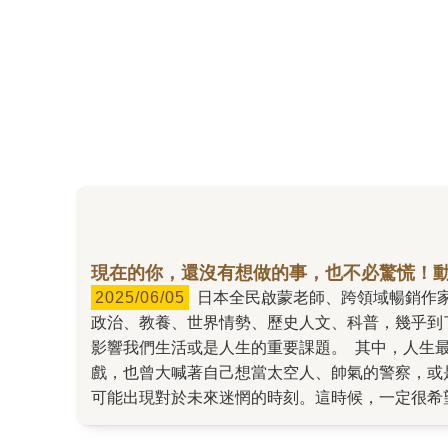
現在的你，還沒有想做的事，也不必驚慌！
2025/06/05
日本全民啟蒙老師、跨領域暢銷作家池上彰是日本最知名的記者之一，除了記者工作外，也在大學任教，出版的大量書籍，撰寫的書籍主題從經濟、
政治、教養、世界情勢、歷史人文、科普，幾乎到
影響我們生活或是人生的重要課題。 其中，人生
戲，也曾大喊著自己想當太空人、帥氣的警察，或是
可能出現對於未來迷惘的時刻。這時候，一定很希
的路上，請你務必要翻開《如何找到你真正想做的
的就是六個行動，重要的是，要先動起來！不過，