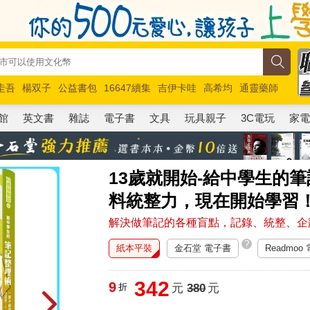
圭吾
楊双子
公益書包
16647續集
吉伊卡哇
高希均
通靈藥師
路邊攤新作
馬斯克
玩具總動員5
超慢跑
館
英文書
雜誌
電子書
文具
玩具親子
3C電玩
家
13歲就開始-給中學生的筆
料統整力，現在開始學習
解決做筆記的各種盲點，記錄、統整、企
?
紙本平裝
金石堂 電子書
Readmoo
342
9
折
元
380
元