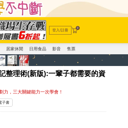
0
登入/註冊
電
居家休閒
日用食品
影音
售票
記整理術(新版):一輩子都需要的資
！
劃力，三大關鍵能力一次學會！
 電子書