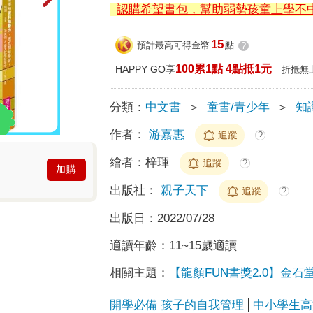
認購希望書包，幫助弱勢孩童上學不
15
預計最高可得金幣
點
?
100累1點 4點抵1元
HAPPY GO享
折抵無
分類：
中文書
＞
童書/青少年
＞
知
作者：
游嘉惠
追蹤
?
繪者：
梓琿
追蹤
?
加購
出版社：
親子天下
追蹤
?
出版日：
2022/07/28
適讀年齡：
11~15歲適讀
相關主題：
【龍顏FUN書獎2.0】金
開學必備 孩子的自我管理
中小學生高