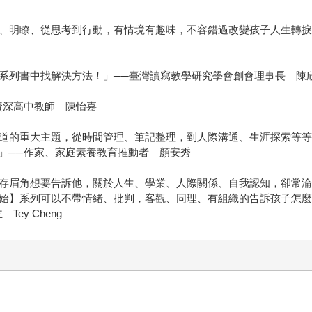
楚、明瞭、從思考到行動，有情境有趣味，不容錯過改變孩子人生轉捩
這系列書中找解決方法！」──臺灣讀寫教學研究學會創會理事長 陳
資深高中教師 陳怡嘉
知道的重大主題，從時間管理、筆記整理，到人際溝通、生涯探索等
」──作家、家庭素養教育推動者 顏安秀
生存眉角想要告訴他，關於人生、學業、人際關係、自我認知，卻常
開始】系列可以不帶情緒、批判，客觀、同理、有組織的告訴孩子怎
y Cheng