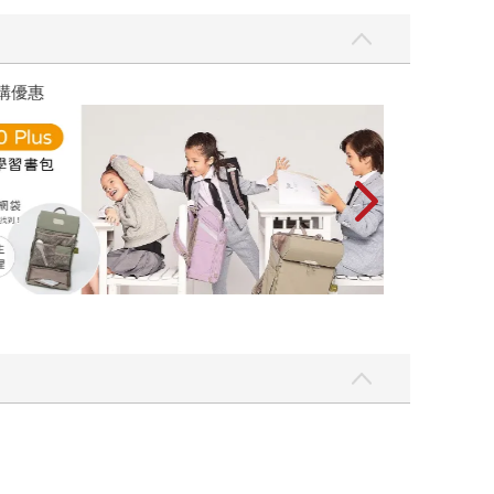
我們深入挖掘自己的喜好，了解自己為什麼會喜歡
生廣度，透過剪報或是觀察自己在意什麼東西，慢
，即使心中想做的事情是「暫時的決定」也無妨！
優惠
遠流童書展75折
跨頁只講述一個重要的概念或方法，所以閱讀上完全
讓你可以破解自己固有的思考模式。他告訴讀者如
解，萬一找到自己想做的事情路上遇到瓶頸時，是可
』的想法束縛住時，請你試著問問自己：『真的是這
積做抉擇的經驗，培養自己能解決問題的能力；也從
創造出現在尚未出現的職業內容。 書中並不是形而
。這並不是一本能讓所有的人都能擁有順利人生的
惑和迷惘的職場新鮮人，甚至是師長，就把《如何
長出因應變化萬千的彈性，同時也保持著不斷探尋