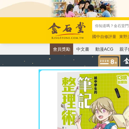
國中自修評量
東野
唯紅花綻放
奧德賽
會員獎勵
中文書
動漫ACG
親子