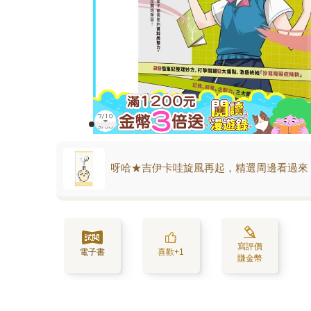
呀哈★吉伊卡哇旋風再起，精選周邊看過來
寫評價
電子書
喜歡+1
賺金幣