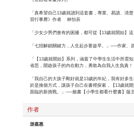
「真希望自己13歲就讀到這套書，專業、易讀、清
習行事曆》作者 林怡辰
「少女少男們會有的困擾，都可從【13歲就開始】
「七招解鎖關鍵力，人生起步要趁早。」──作家、
「【13歲就開始】系列，涵蓋了中學生生活中所需
省思，開啟孩子的內在動力，勇敢為自我人生負責！
「我自己的大孩子剛好就是13歲的年紀，我有好多
於是換個方式，讓孩子自己在書裡探索，【13歲就
面臨的新挑戰。」──臉書【小學生都看什麼書】版主 Te
作者
游嘉惠