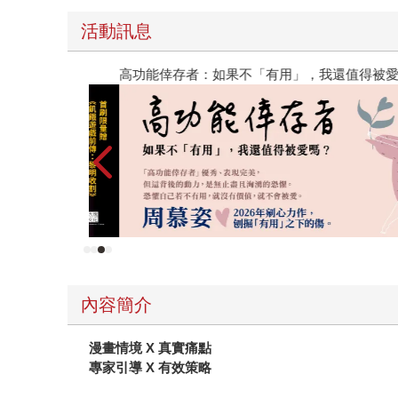
自己喜歡的事情和興趣開始，一步步由淺入深，去
活動訊息
這些東西。與其說池上彰像是個經驗豐富的長者引
慢探索自己的興趣、專長和優勢，卻也會鼓勵讀者
高功能倖存者：如果不「有用」，我還值得被愛嗎
找到自己的興趣和專長之後，池上彰認為可以運用
不會有負擔。除了實行方法之外，他更透過大量圖
何設定3階段目標，逐一拆解完成，就能實現夢想
以繞道而行，說不定因此找到另一條更適合自己的
樣嗎？』」 在後面三個行動中，池上彰更直接點
閱讀各式各樣的內容去理解社會發展跟世界情勢變
上的討論夢想和思考，更邀請了在職場上的人分享
教科書，但作者池上彰提供了大大小小「做得到的
找到你真正想做的事》當作練功祕笈吧，讓自己從
自己喜歡事物的習慣，相信一定能擁有豐富且幸福
內容簡介
漫畫情境 X 真實痛點
專家引導 X 有效策略