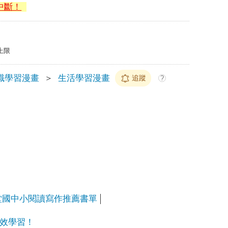
中斷！
上限
識學習漫畫
＞
生活學習漫畫
追蹤
?
石堂國中小閱讀寫作推薦書單
效學習！