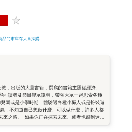
商品
門市庫存
大量採購
容向讀者及節目觀眾說明，帶領大眾一起思索各種
幼兒園或是小學時期，體驗過各種小職人或是扮裝遊
的勇氣，不知道自己想做什麼、可以做什麼，許多人都
未來之路。 如果你正在探索未來、或者也感到迷惘
大行動，跟著他，就能慢慢踏上夢想之路。沒錯！真
標，就能無痛前往終點站。 首先，他要讀者從挖掘