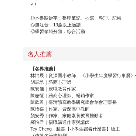
Y！
◎本書關鍵字：整理筆記、抄寫、整理、記帳
◎無注音，13歲以上適讀
◎學習領域分類：綜合活動
名人推薦
【各界推薦】
林怡辰｜資深國小教師、《小學生年度學習行事曆》
胡展誥｜諮商心理師
陳安儀｜親職教育作家
陳志恆｜諮商心理師、暢銷作家
陳欣希｜臺灣讀寫教學研究學會創會理事長
陳怡嘉｜作家、資深高中教師
顏安秀｜作家、家庭素養教育推動者
羅怡君｜親職溝通作家與講師
Tey Cheng｜臉書【小學生都看什麼書】版主
（依姓名筆畫排列）