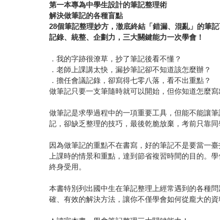
第一本專為中學生設計的筆記整理術
解決做筆記的各種盲點
28個筆記整理妙方，澈底終結「錯漏、混亂」的筆記
記錄、統整、企劃力，三大關鍵能力一次學會！
．我的字跡很潦草，抄了筆記後看不懂？
．老師上課講太快，漏抄筆記卻不知道該怎麼辦？
．擔任會議記錄，卻寫得七零八落，看不出重點？
做筆記只要一支筆隨時就可以開始，但你知道怎麼寫
做筆記是求學過程中的一項重要工具，但能不能讓筆
記，卻缺乏整理的技巧，最後乾脆放棄，考前只靠同
因為做筆記的重點不在書寫，好的筆記不是要當一臺
上課時的情景和重點，達到節省複習時間的目的。學
終身受用。
本書特別列出國中生在筆記整理上經常遇到的各種問
確、有效的解決方法，讓你不僅學會如何從龐大的資