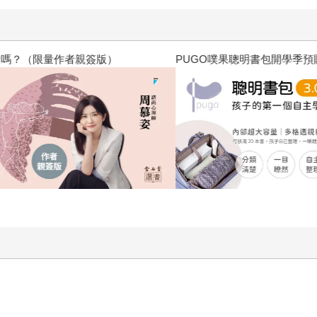
思考讓自己「心動」的事物是什麼，發現了喜愛的事物後，又要
領我們，反而更像是馬拉松賽跑的陪跑教練，時而鼓勵你打開人
不用事事追求完美（通常這種人都過得很痛苦），也會告訴我們
？（限量作者親簽版）
PUGO噗果聰明書包開學季預購
「喜好×專長」來思考如何拓展工作領域。這本書的設計是一個
解，將這些「看似都知道，但卻無從下手」的道理，簡明扼要的
；萬一真的找不到想做的事，他也提供因應的方法。也讓我們理
路，正如池上彰告訴我們：「當你覺得自己被『一定要去做○○
出面對AI時代來臨，我們應該要訓練自己具備哪些能力，並從累
化，提前好幾步去觀察到未來可能所需的人才，或者我們也可能
他們的想法，也找到了許多調查數據佐證，讓人更理解社會現況
方法」，無論你是對職業、工作好奇的學生，或者是對於未來疑
閱讀的過程中，給自己一個容易達成的小目標就開始行動，慢慢
的人生！