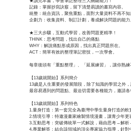
★讀完本書，學會筆記整理三大關鍵能力！
記錄：掌握抄寫訣竅，留下清楚易讀的書寫內容。
統整：統合資訊，聚焦重點，面對大量資料不再不知
企劃力：收集資料、制訂計劃，養成解決問題的能力
★三大步驟，互動式學習，改善問題更精準！
THINK：思考問題，找出自己的痛點
WHY：解說痛點形成原因，找出真正問題所在。
ACT：簡單有效的整理筆記密技，一次學會。
每章後頭有「重點整理」、「延展練習」，讓你熟練
【13歲就開始】系列簡介
13歲是人生重要的發展階段，除了知識的學習之外
最容易遇到的問題點、最迫切需要各種能力，邀請各
【13歲就開始】系列特色
1.量身打造：第一套完全為臺灣中學生量身打造的
2.情境引導：特邀漫畫家繪製情境漫畫，讓青少年
3.互動思考：突破傳統單一式解說，藉由思考→解
4.專業解答：結合該領域的頂尖專家協力指導，針