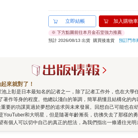
立即結帳
加入購物車
※ 下方點圖前往本月金石堂強力推薦
預計 2026/08/13 出貨
購買後進貨
預訂門市
動起來就對了！
了著作等身的程度。他總以淺白的筆調，簡單易懂且結構化的內
最重要的功課莫過於夢想的追求與未來發展。回想自己可能也在
YouTuber和大明星，但是隨著年齡漸長，彷彿失去了那樣
望有個人可以切中自己的真正的想法，為我們指出一條通往光明
事》這本書。 池上彰將「找到自己想做的事」分解成實際的六
他並不是要我們立刻就直奔終點，而是累積每日容易達成的小目