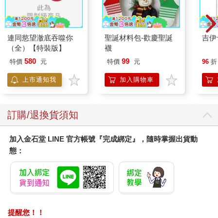
連同慾望澈底吞噬你
聖誕材料包-歡慶聖誕
吉伊
（全）【特裝版】
襪
580
99
特價
元
特價
元
96
折
上市通知我
加入購物車
訂購/退換貨須知
加入金石堂 LINE 官方帳號『完成綁定』，隨時掌握出貨動
態：
提醒您！！