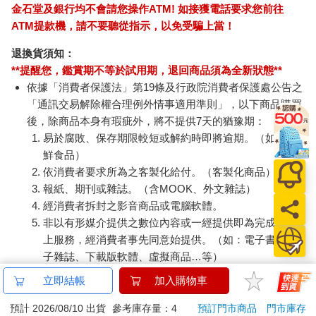
金石堂及銀行均不會請您操作ATM! 如接獲電話要求您前往
ATM提款機，請不要聽從指示，以免受騙上當！
退換貨須知：
**提醒您，鑑賞期不等於試用期，退回商品須為全新狀態**
依據「消費者保護法」第19條及行政院消費者保護處公告之
「通訊交易解除權合理例外情事適用準則」，以下商品購買
後，除商品本身有瑕疵外，將不提供7天的猶豫期：
易於腐敗、保存期限較短或解約時即將逾期。（如：生
鮮食品）
依消費者要求所為之客製化給付。（客製化商品）
報紙、期刊或雜誌。（含MOOK、外文雜誌）
經消費者拆封之影音商品或電腦軟體。
非以有形媒介提供之數位內容或一經提供即為完成之線
上服務，經消費者事先同意始提供。（如：電子書、電
子雜誌、下載版軟體、虛擬商品…等）
已拆封之個人衛生用品。（如：內衣褲、刮鬍刀、除毛
立即結帳
加入購物車
刀…等）
若非上列種類商品，均享有到貨7天的猶豫期（含例假
預計 2026/08/10 出貨
參考庫存量：4
預訂門市商品
門市庫存