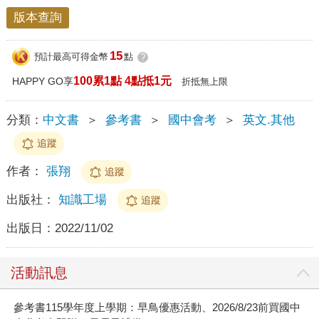
版本查詢
15
預計最高可得金幣
點
?
100累1點 4點抵1元
HAPPY GO享
折抵無上限
分類：
中文書
＞
參考書
＞
國中會考
＞
英文.其他
追蹤
作者：
張翔
追蹤
出版社：
知識工場
追蹤
出版日：
2022/11/02
活動訊息
參考書115學年度上學期：早鳥優惠活動、2026/8/23前買國中