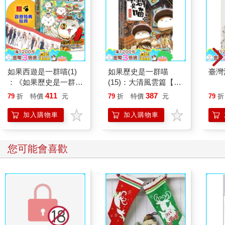
如果西遊是一群喵(1)
如果歷史是一群喵
臺灣
：《如果歷史是一群
(15)：大清風雲篇【萌
喵》作者最新力作，附
貓漫畫學歷史】
411
387
79
折
特價
元
79
折
特價
元
79
折
【首卷特典】拉頁
加入購物車
加入購物車
您可能會喜歡