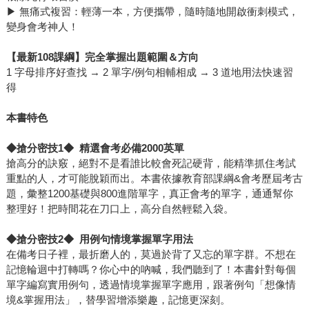
▶ 無痛式複習：輕薄一本，方便攜帶，隨時隨地開啟衝刺模式，
變身會考神人！
【最新108課綱】完全掌握出題範圍＆方向
1 字母排序好查找 → 2 單字/例句相輔相成 → 3 道地用法快速習
得
本書特色
◆
搶分密技1◆ 精選會考必備2000英單
搶高分的訣竅，絕對不是看誰比較會死記硬背，能精準抓住考試
重點的人，才可能脫穎而出。本書依據教育部課綱&會考歷屆考古
題，彙整1200基礎與800進階單字，真正會考的單字，通通幫你
整理好！把時間花在刀口上，高分自然輕鬆入袋。
◆
搶分密技2◆ 用例句情境掌握單字用法
在備考日子裡，最折磨人的，莫過於背了又忘的單字群。不想在
記憶輪迴中打轉嗎？你心中的吶喊，我們聽到了！本書針對每個
單字編寫實用例句，透過情境掌握單字應用，跟著例句「想像情
境&掌握用法」，替學習增添樂趣，記憶更深刻。