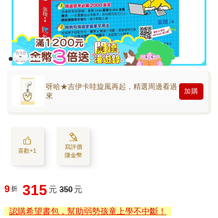
呀哈★吉伊卡哇旋風再起，精選周邊看過
加購
來
寫評價
喜歡+1
賺金幣
315
9
折
元
350
元
認購希望書包，幫助弱勢孩童上學不中斷！