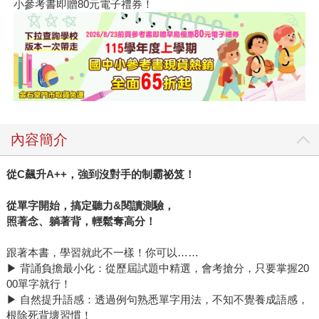
小參考書即贈80元電子禮券！
內容簡介
從C飆升A++，強到沒對手的制霸祕笈！
從單字開始，搞定聽力&閱讀測驗，
照著念、躺著背，輕鬆奪高分！
跟著本書，學習就此不一樣！你可以……
▶ 背誦負擔最小化：從歷屆試題中精選，會考搶分，只要掌握20
00單字就行！
▶ 自然提升語感：透過例句熟悉單字用法，不知不覺養成語感，
根除死背壞習慣！