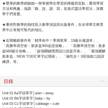
★豐厚的教學經驗能一舉掌握學生學習的障礙與盲點；重視學習
方法和興趣，強調「聽、說、讀、寫」並進式靈活學習法，深獲
學子們喜愛。
★秉持對教學的熱忱投入教學演說與出版著作，在全球華文教育
界中占有無可取代的地位。
★近期暢銷著作有「精準命中！學測英單，15級分速讀本」、
「高勝率填空術：新多益900金證攻略」、「高勝率填空術：新多
益660破分攻略」、「超強關鍵慣用語口說提升術」、「最強圖解
新多益：NEW TOEIC單字記憶術」、「偷吃步！3招強效口說訓
練課」等。
目錄
Unit 01 Aa字頭單字│a/an～away
Unit 02 Bb字頭單字│baby～by
Unit 03 Cc字頭單字│cabbage～cute