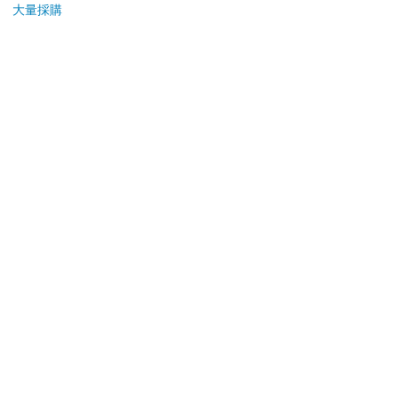
大量採購
日）。
辦理退換貨時，商品（組合商品恕無法接受單獨退貨）必須
是您收到商品時的原始狀態（包含商品本體、配件、贈品、
保證書、所有附隨資料文件及原廠內外包裝…等），請勿直
接使用原廠包裝寄送，或於原廠包裝上黏貼紙張或書寫文
字。
退回商品若無法回復原狀，將請您負擔回復原狀所需費用，
嚴重時將影響您的退貨權益。