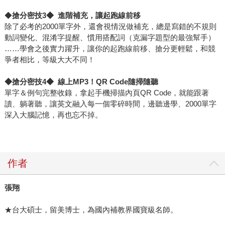
◆
搶分密技3◆ 進階補充，讓起跑線前移
除了必考的2000單字外，還會視情況做補充，總是寫錯的不規則
動詞變化、混淆字提醒、慣用搭配詞（克漏字題型的最強幫手）
……學會之後實力躍升，讓你的起跑線前移、搶分更輕鬆，和競
爭者相比，等級大大不同！
◆
搶分密技4◆ 線上MP3！QR Code隨掃隨聽
單字＆例句完整收錄，拿起手機掃描內頁QR Code，就能跟著
讀、躺著聽，讓英文融入每一個零碎時間，邊聽邊學、2000單字
深入大腦記憶，再也忘不掉。
作者
張翔
★台大碩士，留美博士，為國內補教界國寶級名師。