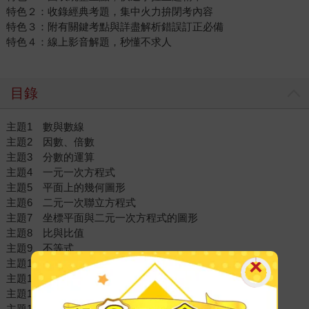
特色２：收錄經典考題，集中火力拚閉考內容
特色３：附有關鍵考點與詳盡解析錯誤訂正必備
特色４：線上影音解題，秒懂不求人
目錄
主題1 數與數線
主題2 因數、倍數
主題3 分數的運算
主題4 一元一次方程式
主題5 平面上的幾何圖形
主題6 二元一次聯立方程式
主題7 坐標平面與二元一次方程式的圖形
主題8 比與比值
主題9 不等式
主題10 乘法公式與多項式
主題11 平方根與勾股定理
主題12 因式分解
主題13 一元二次方程式