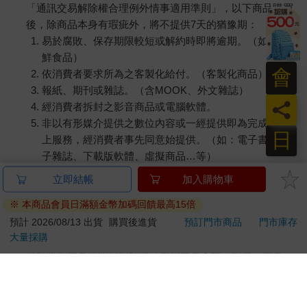
「通訊交易解除權合理例外情事適用準則」，以下商品購買
後，除商品本身有瑕疵外，將不提供7天的猶豫期：
易於腐敗、保存期限較短或解約時即將逾期。（如：生
鮮食品）
會
依消費者要求所為之客製化給付。（客製化商品）
報紙、期刊或雜誌。（含MOOK、外文雜誌）
員
經消費者拆封之影音商品或電腦軟體。
非以有形媒介提供之數位內容或一經提供即為完成之線
日
上服務，經消費者事先同意始提供。（如：電子書、電
子雜誌、下載版軟體、虛擬商品…等）
已拆封之個人衛生用品。（如：內衣褲、刮鬍刀、除毛
立即結帳
加入購物車
刀…等）
※ 本商品會員日滿額金幣加碼回饋最高15倍
若非上列種類商品，均享有到貨7天的猶豫期（含例假
日）。
預計 2026/08/13 出貨
購買後進貨
預訂門市商品
門市庫存
大量採購
辦理退換貨時，商品（組合商品恕無法接受單獨退貨）必須
是您收到商品時的原始狀態（包含商品本體、配件、贈品、
保證書、所有附隨資料文件及原廠內外包裝…等），請勿直
接使用原廠包裝寄送，或於原廠包裝上黏貼紙張或書寫文
字。