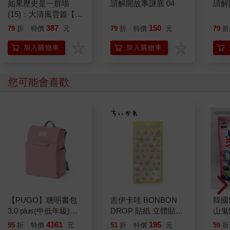
如果歷史是一群喵
請解開故事謎底 04
請解
(15)：大清風雲篇【萌
貓漫畫學歷史】
387
150
79
折
特價
元
79
折
特價
元
79
折
加入購物車
加入購物車
您可能會喜歡
【PUGO】聰明書包
吉伊卡哇 BONBON
韓國S
3.0 plus(中低年級)藕
DROP 貼紙 立體貼紙
山鬼
粉 全新進化玩美上市
水晶貼紙 手帳貼 裝飾
450
4161
195
95
折
特價
元
51
折
特價
元
59
折