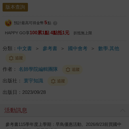
版本查詢
5
預計最高可得金幣
點
?
100累1點 4點抵1元
HAPPY GO享
折抵無上限
分類：
中文書
＞
參考書
＞
國中會考
＞
數學.其他
追蹤
作者：
名師學院編輯團隊
追蹤
出版社：
寰宇知識
追蹤
出版日：
2023/09/28
活動訊息
參考書115學年度上學期：早鳥優惠活動、2026/8/23前買國中