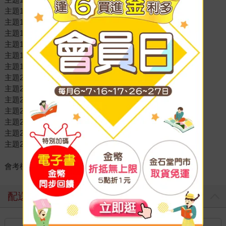
主題14 數列與級數
主題15 線型函數與圖形
主題16 尺規作圖
主題17 三角形的性質
主題18 平行與四邊形
主題19 相似形
主題20 圓形
主題21 推理證明
主題22 三角形的心
主題23 二次函數
主題24 立體圖形與三視圖
主題25 敘述統計
主題26 機率
會考模擬試題
配送方式
國內宅配：本島、離島