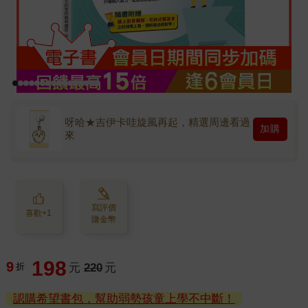
呀哈★吉伊卡哇旋風再起，精選周邊看過
加購
來
寫評價
喜歡+1
賺金幣
198
9
折
元
220
元
認購希望書包，幫助弱勢孩童上學不中斷！