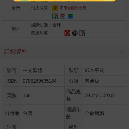
到店取貨：
台灣
不限金額免運費
國際快遞：全球
海外
港澳店取：
詳細資料
語言
中文繁體
裝訂
紙本平裝
ISBN
9786269635184
分級
普通級
商品規
頁數
168
29.7*21.0*0.8
格
適讀年
出版地
台灣
全齡適讀
齡
注音
級別